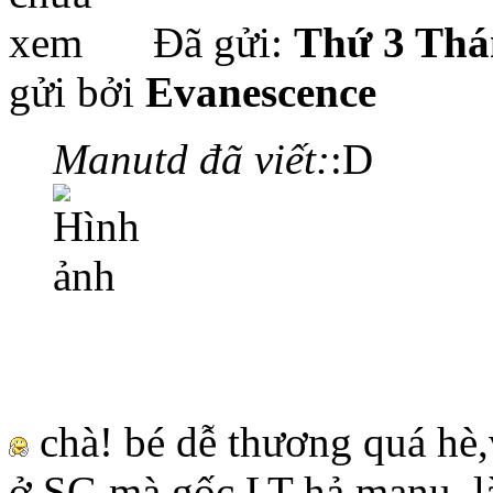
Đã gửi:
Thứ 3 Thá
gửi bởi
Evanescence
Manutd đã viết:
:D
chà! bé dễ thương quá hè,
ở SG mà gốc LT hả manu, l