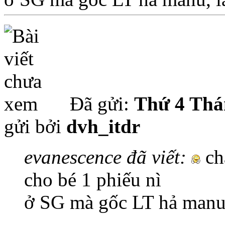
Đã gửi:
Thứ 4 Thá
gửi bởi
dvh_itdr
evanescence đã viết:
ch
cho bé 1 phiếu nì
ở SG mà gốc LT hả manu,