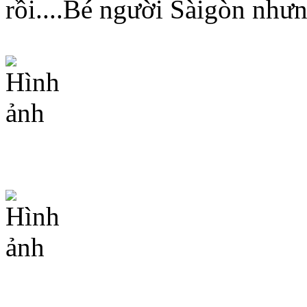
rồi....Bé người Sàigòn nhưn