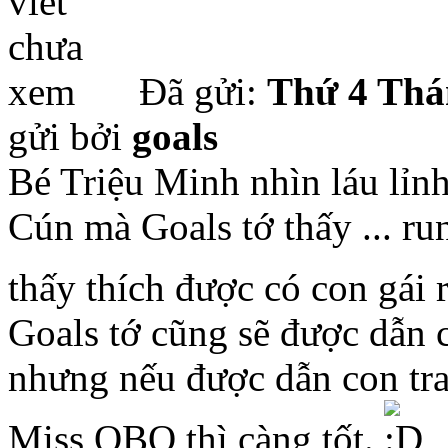
Đã gửi:
Thứ 4 Thá
gửi bởi
goals
Bé Triệu Minh nhìn láu lỉn
Cún mà Goals tớ thấy ... run
thấy thích được có con gái 
Goals tớ cũng sẽ được dẫn 
nhưng nếu được dẫn con trai
Miss QBO thì càng tốt.