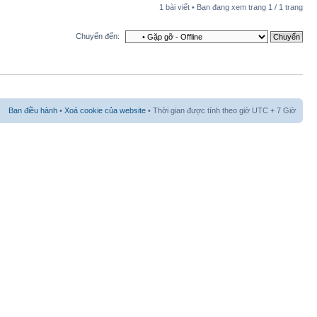
1 bài viết • Bạn đang xem trang
1
/
1
trang
Chuyển đến:
Ban điều hành
•
Xoá cookie của website
• Thời gian được tính theo giờ UTC + 7 Giờ