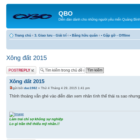
QBO
Diễn đàn dành cho những người yêu mến Quảng Bìn
Trang chủ
‹
3. Giao lưu - Giải trí
‹
• Bằng hữu quán
‹
• Gặp gỡ - Offline
Xông đất 2015
Gửi bài trả lời
Xông đất 2015
gửi bởi
duc1982
» Thứ 4 Tháng 4 29, 2015 1:41 pm
Thỉnh thoảng vẫn ghé vào điễn đàn xem nhân tình thế thái ra sao nhưng 
Làm trai chỉ sợ không sự nghiệp
Lo gì trần thế thiếu mỹ nhân.!!