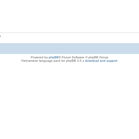
h
Powered by
phpBB
® Forum Software © phpBB Group
Vietnamese language pack for phpBB 3.0.x
download and support
.