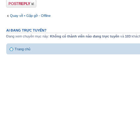
Gửi bài trả lời
Quay về • Gặp gỡ - Offline
AI ĐANG TRỰC TUYẾN?
Đang xem chuyên mục này:
Không có thành viên nào đang trực tuyến
và
103
khác
Trang chủ