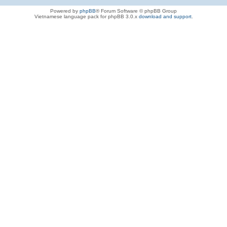
Powered by
phpBB
® Forum Software © phpBB Group
Vietnamese language pack for phpBB 3.0.x
download and support
.