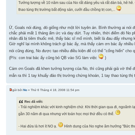
Tưởng tượng về 10 năm sau của No rất đáng yêu và rất đàn bà, hê hê. 
thao túng thị trường bất động sản, cưỡi đầu chồng trị con,...
Ừ, Goals nói đúng, đó giống như một lời tuyên án. Bình thường ai nói đ
chắc phải mất 1 tháng ấm ức và day dứt. Tuy nhiên, thời điểm đó No p
nhân đã bị tiêm thuốc mê, thấy bác sĩ mổ mình, biết là đau đấy nhưng 
Giờ nghĩ lại mình không trách gì bác ấy, mà thấy cám ơn bác ấy nhiều 
nói cũng đúng, No được tạo nhiều điều kiện để có thể "cống hiến" cho 
(P/s: con trai bác ấy cũng bỏ QB vào SG làm việc
)
Cám ơn Goals đã khen tưởng tượng của No, thì cũng phải giả vờ thế để
mắn ra thì 1 tay khuấy đảo thị trường chứng khoán, 1 tay thao túng th
gửi bởi
No
» Thứ 6 Tháng 4 18, 2008 11:54 pm
Rec đã viết:
- Trải nghiệm khác với kinh nghiệm chứ. Khi thời gian qua đi, ngoãnh 
gần 30 năm đi qua nhưng với toán học mọi thứ đều có thể.
- Hai đứa là hơi ít NO ạ.
Hình dung của No nghe âm hưởng "Bức thư 