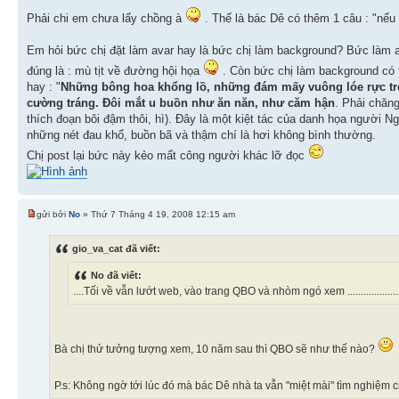
Phải chi em chưa lấy chồng à
. Thế là bác Dê có thêm 1 câu : "nếu .
Em hỏi bức chị đặt làm avar hay là bức chị làm background? Bức làm av
đúng là : mù tịt về đường hội họa
. Còn bức chị làm background có 
hay : "
Những bông hoa khổng lồ, những đám mấy vuông lóe rực trong 
cường tráng. Đôi mắt u buồn như ăn năn, như căm hận
. Phải chăng
thích đoạn bôi đậm thôi, hì). Đây là một kiệt tác của danh họa người 
những nét đau khổ, buồn bã và thậm chí là hơi không bình thường.
Chị post lại bức này kẻo mất công người khác lỡ đọc
gửi bởi
No
» Thứ 7 Tháng 4 19, 2008 12:15 am
gio_va_cat đã viết:
No đã viết:
....Tối về vẫn lướt web, vào trang QBO và nhòm ngó xem .....................
Bà chị thử tưởng tượng xem, 10 năm sau thì QBO sẽ như thế nào?
P.s: Không ngờ tới lúc đó mà bác Dê nhà ta vẫn "miệt mài" tìm nghiệm