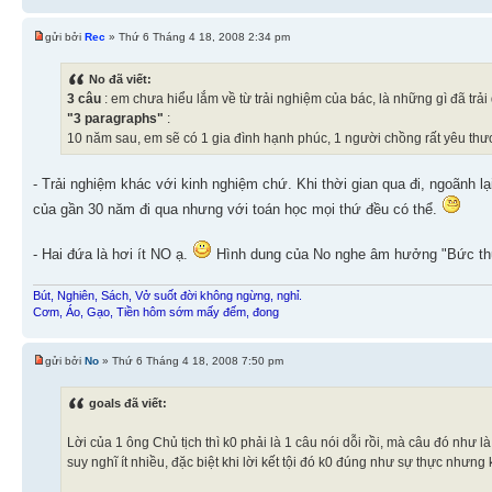
gửi bởi
Rec
» Thứ 6 Tháng 4 18, 2008 2:34 pm
No đã viết:
3 câu
: em chưa hiểu lắm về từ trải nghiệm của bác, là những gì đã tr
"3 paragraphs"
:
10 năm sau, em sẽ có 1 gia đình hạnh phúc, 1 người chồng rất yêu th
- Trải nghiệm khác với kinh nghiệm chứ. Khi thời gian qua đi, ngoãnh l
của gần 30 năm đi qua nhưng với toán học mọi thứ đều có thể.
- Hai đứa là hơi ít NO ạ.
Hình dung của No nghe âm hưởng "Bức thư
Bút, Nghiên, Sách, Vở suốt đời không ngừng, nghỉ.
Cơm, Áo, Gạo, Tiền hôm sớm mấy đếm, đong
gửi bởi
No
» Thứ 6 Tháng 4 18, 2008 7:50 pm
goals đã viết:
Lời của 1 ông Chủ tịch thì k0 phải là 1 câu nói dỗi rồi, mà câu đó như
suy nghĩ ít nhiều, đặc biệt khi lời kết tội đó k0 đúng như sự thực nhưng 