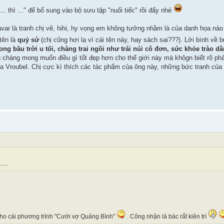
.. thì ..." để bổ sung vào bộ sưu tập "nuối tiếc" rồi đấy nhé
ar là tranh chị vẽ, hihi, hy vọng em không tưởng nhầm là của danh họa nào 
tên là
quỷ sứ
(chị cũng hơi lạ vì cái tên này, hay sách sai???). Lời bình về b
bầu trời u tối, chàng trai ngồi như trái núi cô đơn, sức khỏe trào dân
 chàng mong muốn điều gì tốt đẹp hơn cho thế giới này mà khôgn biết rõ phải
Nga Vroubel. Chị cực kì thích các tác phẩm của ông này, những bức tranh của
....
 cho cái phương trình "Cưới vợ Quảng Bình"
. Công nhận là bác rất kiên trì