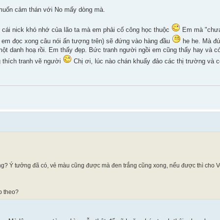
g muốn cảm thán với No mấy dòng mà.
ư cái nick khó nhớ của lão ta mà em phải cố công học thuộc
Em mà "chưa 
 em đọc xong câu nói ấn tượng trên) sẽ đứng vào hàng đầu
he he. Mà đú
là một danh hoạ rồi. Em thấy đẹp. Bức tranh người ngồi em cũng thấy hay và 
g thích tranh vẽ người
Chị ơi, lúc nào chán khuấy đảo các thị trường và 
g? Ý tưởng đã có, vẻ màu cũng được mà đen trắng cũng xong, nếu được thì cho Ve
p theo?