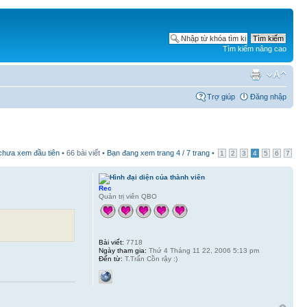
Tìm kiếm nâng cao
Trợ giúp
Đăng nhập
 chưa xem đầu tiên
• 66 bài viết •
Bạn đang xem trang
4
/
7
trang
•
1
2
3
4
5
6
7
Rec
Quản trị viên QBO
Bài viết:
7718
Ngày tham gia:
Thứ 4 Tháng 11 22, 2006 5:13 pm
Đến từ:
T.Trấn Cồn rậy :)