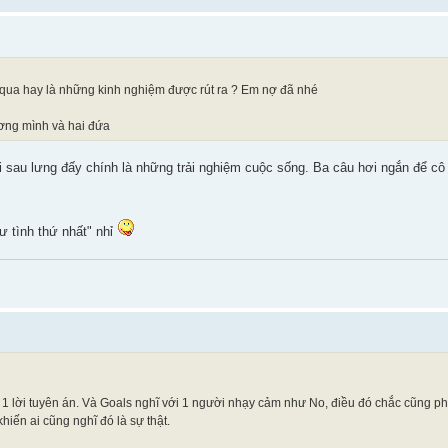
ải qua hay là những kinh nghiệm được rút ra ? Em nợ đã nhé
ương mình và hai đứa
ại sau lưng đấy chính là những trải nghiệm cuộc sống. Ba câu hơi ngắn để cô
 tình thứ nhất" nhỉ
 là 1 lời tuyên án. Và Goals nghĩ với 1 người nhạy cảm như No, điều đó chắc cũng p
khiến ai cũng nghĩ đó là sự thật.