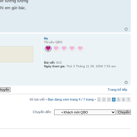
 giờ tưởng tượng
hì em gửi bác,
No
Tôi yêu QBO
Bài viết:
623
Ngày tham gia:
Thứ 3 Tháng 11 28, 2006 7:53 am
Trang kế tiếp
66 bài viết •
Bạn đang xem trang
4
/
7
trang
•
1
2
3
4
5
6
7
Chuyển đến: