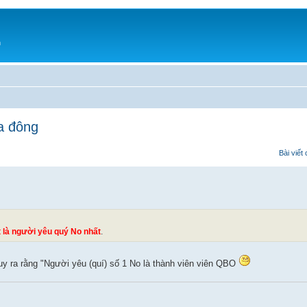
h
a đông
Bài viết
t là người yêu quý No nhất
.
suy ra rằng "Người yêu (quí) số 1 No là thành viên viên QBO