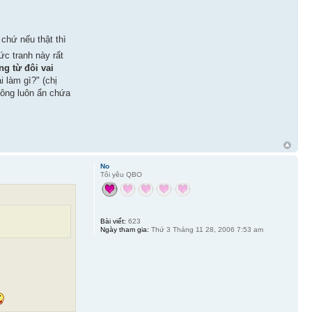
chứ nếu thật thì
ức tranh này rất
g từ đôi vai
 làm gì?" (chị
 ông luôn ẩn chứa
No
Tôi yêu QBO
Bài viết:
623
Ngày tham gia:
Thứ 3 Tháng 11 28, 2006 7:53 am