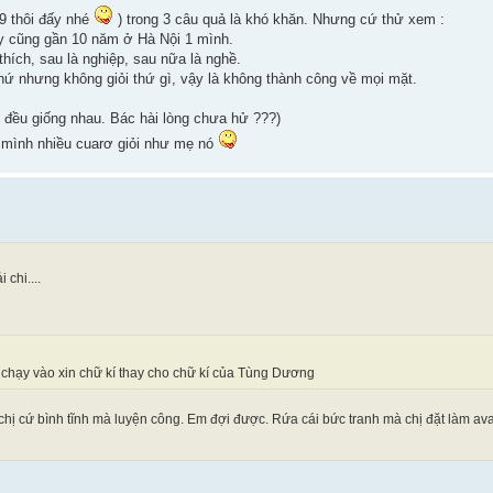
9 thôi đấy nhé
) trong 3 câu quả là khó khăn. Nhưng cứ thử xem :
y cũng gần 10 năm ở Hà Nội 1 mình.
thích, sau là nghiệp, sau nữa là nghề.
hứ nhưng không giỏi thứ gì, vậy là không thành công về mọi mặt.
 đều giống nhau. Bác hài lòng chưa hử ???)
 mình nhiều cuarơ giỏi như mẹ nó
chi....
 chạy vào xin chữ kí thay cho chữ kí của Tùng Dương
chị cứ bình tĩnh mà luyện công. Em đợi được. Rứa cái bức tranh mà chị đặt làm ava