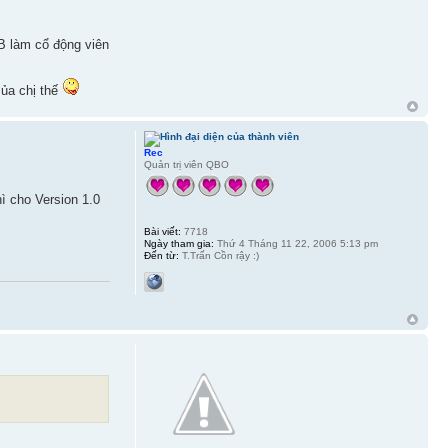
QB làm cổ động viên
ủa chị thế
Rec
Quản trị viên QBO
 cho Version 1.0
Bài viết:
7718
Ngày tham gia:
Thứ 4 Tháng 11 22, 2006 5:13 pm
Đến từ:
T.Trấn Cồn rậy :)