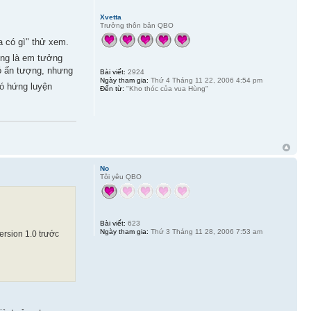
Xvetta
Trưởng thôn bản QBO
có gì" thử xem.
ng là em tưởng
có ấn tượng, nhưng
Bài viết:
2924
Ngày tham gia:
Thứ 4 Tháng 11 22, 2006 4:54 pm
có hứng luyện
Đến từ:
"Kho thóc của vua Hùng"
No
Tôi yêu QBO
Bài viết:
623
Ngày tham gia:
Thứ 3 Tháng 11 28, 2006 7:53 am
rsion 1.0 trước