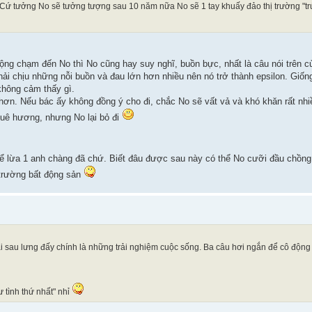
Cứ tưởng No sẽ tưởng tượng sau 10 năm nữa No sẽ 1 tay khuấy đảo thị trường "trứ
ộng chạm đến No thì No cũng hay suy nghĩ, buồn bực, nhất là câu nói trên củ
hải chịu những nỗi buồn và đau lớn hơn nhiều nên nó trở thành epsilon. Giố
không cảm thấy gì.
hơn. Nếu bác ấy không đồng ý cho đi, chắc No sẽ vất vả và khó khăn rất nhiề
quê hương, nhưng No lại bỏ đi
 lừa 1 anh chàng đã chứ. Biết đâu được sau này có thể No cưỡi đầu chồng t
ị trường bất động sản
lại sau lưng đấy chính là những trải nghiệm cuộc sống. Ba câu hơi ngắn để cô động
tình thứ nhất" nhỉ