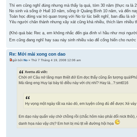
Thì em cũng nghĩ đúng nhưng mà thấy lạ quá, tóm 30 năm (thực ra là 2
No sinh và sống ở Huế 10 năm, sống ở Quảng Bình 10 năm, và đến na
Toán học đóng vai trò quan trọng với No từ lúc biết nghĩ, ban đầu là sở 
Yêu người chân thành nhưng xây xát cũng khá nhiều, thích làm nhiều t
(Khó quá bác Rec ạ, em không nhắc đến gia đình vì hầu như mọi người
Em cũng đang nghĩ hay sau này sinh nhiều vào để cống hiến cho nước
Re: Mới mài xong con dao
gửi bởi
No
» Thứ 7 Tháng 4 19, 2008 12:06 am
Xvetta đã viết:
Chời ơi! Câu nớ lãng mạn thiệt đó! Em đọc thấy cũng ấn tượng quá!Phải 
Mà răng eng Huy lại bày tỏ điều này với chị nhỉ? Hay là...?:smt016
Hy vọng một ngày rất xa nào đó, em luyện công đủ để được Xé váy
Em dạo này quấn váy chờ chồng rồi (chắc hôm nào phải đổi nick thôi), 
danh họa nào vậy chị? Em hơi bị mù tịt về đường hội họa