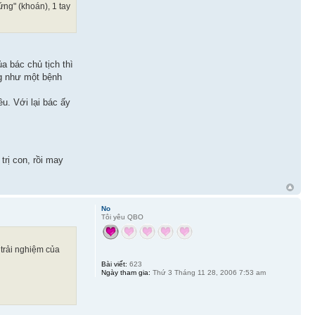
ng" (khoán), 1 tay
a bác chủ tịch thì
ng như một bệnh
u. Với lại bác ấy
rị con, rồi may
No
Tôi yêu QBO
 trải nghiệm của
Bài viết:
623
Ngày tham gia:
Thứ 3 Tháng 11 28, 2006 7:53 am