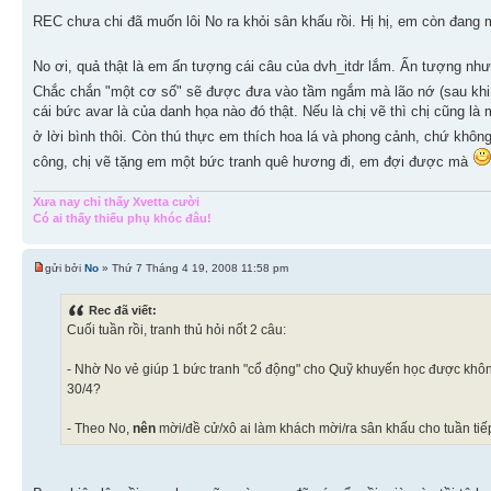
REC chưa chi đã muốn lôi No ra khỏi sân khấu rồi. Hị hị, em còn đan
No ơi, quả thật là em ấn tượng cái câu của dvh_itdr lắm. Ấn tượng nh
Chắc chắn "một cơ số" sẽ được đưa vào tầm ngắm mà lão nớ (sau khi
cái bức avar là của danh họa nào đó thật. Nếu là chị vẽ thì chị cũng 
ở lời bình thôi. Còn thú thực em thích hoa lá và phong cảnh, chứ khôn
công, chị vẽ tặng em một bức tranh quê hương đi, em đợi được mà
Xưa nay chỉ thấy Xvetta cười
Có ai thấy thiếu phụ khóc đâu!
gửi bởi
No
» Thứ 7 Tháng 4 19, 2008 11:58 pm
Rec đã viết:
Cuối tuần rồi, tranh thủ hỏi nốt 2 câu:
- Nhờ No vẻ giúp 1 bức tranh "cổ động" cho Quỹ khuyến học được khôn
30/4?
- Theo No,
nên
mời/đề cử/xô ai làm khách mời/ra sân khấu cho tuần tiế