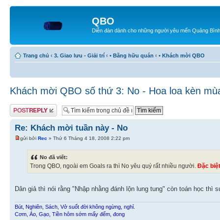
QBO
Diễn đàn dành cho những người yêu mến Quảng Bìn
Trang chủ
‹
3. Giao lưu - Giải trí
‹
• Bằng hữu quán
‹
• Khách mời QBO
Khách mời QBO số thứ 3: No - Hoa loa kèn mù
Gửi bài trả lời
Re: Khách mời tuần này - No
gửi bởi
Rec
» Thứ 6 Tháng 4 18, 2008 2:22 pm
No đã viết:
Trong QBO, ngoài em Goals ra thì No yêu quý rất nhiều người.
Đặc biệ
Dân giả thì nói rằng "Nhập nhằng đánh lộn lung tung" còn toán học thì 
Bút, Nghiên, Sách, Vở suốt đời không ngừng, nghỉ.
Cơm, Áo, Gạo, Tiền hôm sớm mấy đếm, đong