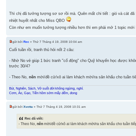
Thì chị đã tưởng tượng sơ sơ rồi mà. Quên mất chi tiết : gió và cát đ
nhiệt huyết nhất cho Miss QBO
Còn như em muốn tưởng tượng nhiều hơn thì em phải mở 1 topic mới b
gửi bởi
Rec
» Thứ 7 Tháng 4 19, 2008 10:04 am
Cuối tuần rồi, tranh thủ hỏi nốt 2 câu:
- Nhờ No vẻ giúp 1 bức tranh "cổ động" cho Quỹ khuyến học được khô
trước 30/4?
- Theo No,
nên
mời/đề cử/xô ai làm khách mời/ra sân khấu cho tuần ti
Bút, Nghiên, Sách, Vở suốt đời không ngừng, nghỉ.
Cơm, Áo, Gạo, Tiền hôm sớm mấy đếm, đong
gửi bởi
Xvetta
» Thứ 7 Tháng 4 19, 2008 10:31 am
Rec đã viết:
- Theo No,
nên
mời/đề cử/xô ai làm khách mời/ra sân khấu cho tuần tiế