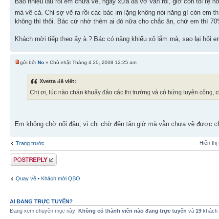
Bao nhiêu lâu rồi em chưa vẽ, ngày xưa đã vớ vẩn rồi, giờ còn tồi tệ 
mà vẽ cả. Chỉ sợ vẽ ra rồi các bác im lặng không nói năng gì còn em thì
không thì thôi. Bác cứ nhờ thêm ai đó nữa cho chắc ăn, chứ em thì 70%
Khách mời tiếp theo ấy à ? Bác có năng khiếu xô lắm mà, sao lại hỏi e
gửi bởi
No
» Chủ nhật Tháng 4 20, 2008 12:25 am
Xvetta đã viết:
Chị ơi, lúc nào chán khuấy đảo các thị trường và có hứng luyện công,
Em không chờ nổi đâu, vì chị chờ đến tân giờ mà vẫn chưa vẽ được 
Hiển thị
Trang trước
Gửi bài trả lời
Quay về • Khách mời QBO
AI ĐANG TRỰC TUYẾN?
Đang xem chuyên mục này:
Không có thành viên nào đang trực tuyến
và
19
khách