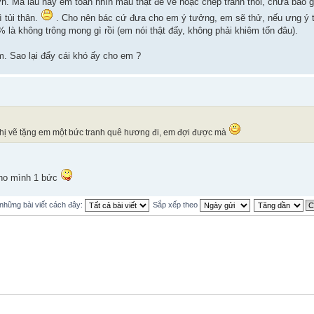
hơn. Mà lâu nay em tòan nhìn mẫu thật để vẽ hoặc chép tranh thôi, chưa bao
 tủi thân.
. Cho nên bác cứ đưa cho em ý tưởng, em sẽ thử, nếu ưng ý t
 là không trông mong gì rồi (em nói thật đấy, không phải khiêm tốn đâu).
m. Sao lại đẩy cái khó ấy cho em ?
 chị vẽ tặng em một bức tranh quê hương đi, em đợi được mà
cho mình 1 bức
 những bài viết cách đây:
Sắp xếp theo