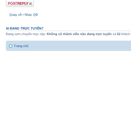
Gửi bài trả lời
Quay về • Nhạc QB
AI ĐANG TRỰC TUYẾN?
Đang xem chuyên mục này:
Không có thành viên nào đang trực tuyến
và
52
khách
Trang chủ