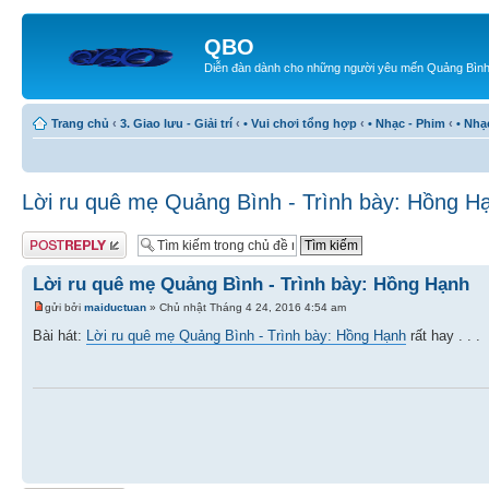
QBO
Diễn đàn dành cho những người yêu mến Quảng Bìn
Trang chủ
‹
3. Giao lưu - Giải trí
‹
• Vui chơi tổng hợp
‹
• Nhạc - Phim
‹
• Nhạ
Lời ru quê mẹ Quảng Bình - Trình bày: Hồng H
Gửi bài trả lời
Lời ru quê mẹ Quảng Bình - Trình bày: Hồng Hạnh
gửi bởi
maiductuan
» Chủ nhật Tháng 4 24, 2016 4:54 am
Bài hát:
Lời ru quê mẹ Quảng Bình - Trình bày: Hồng Hạnh
rất hay . . .