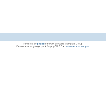
Powered by
phpBB
® Forum Software © phpBB Group
Vietnamese language pack for phpBB 3.0.x
download and support
.