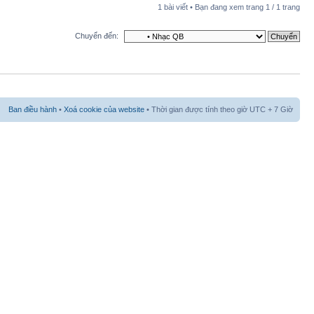
1 bài viết • Bạn đang xem trang
1
/
1
trang
Chuyển đến:
Ban điều hành
•
Xoá cookie của website
• Thời gian được tính theo giờ UTC + 7 Giờ