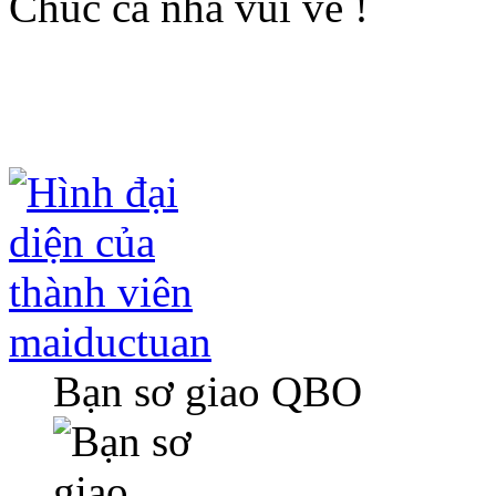
Chúc cả nhà vui vẻ !
maiductuan
Bạn sơ giao QBO