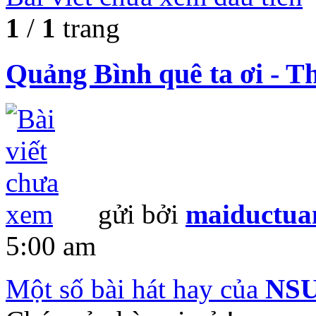
1
/
1
trang
Quảng Bình quê ta ơi - T
gửi bởi
maiductua
5:00 am
Một số bài hát hay của
NSU