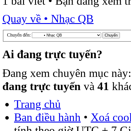
1 bài viết • Bạn đang xem 
Quay về • Nhạc QB
Chuyển đến:
Ai đang trực tuyến?
Đang xem chuyên mục này
đang trực tuyến
và
41
khá
Trang chủ
Ban điều hành
•
Xoá cook
tính theo giờ UTC + 7 G