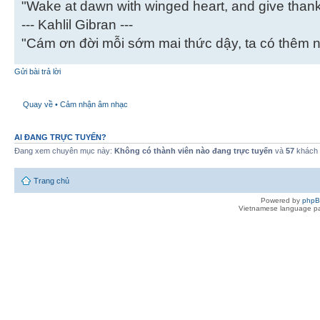
"Wake at dawn with winged heart, and give thanks
--- Kahlil Gibran ---
"Cám ơn đời mỗi sớm mai thức dậy, ta có thêm 
Gửi bài trả lời
Quay về • Cảm nhận âm nhạc
AI ĐANG TRỰC TUYẾN?
Đang xem chuyên mục này:
Không có thành viên nào đang trực tuyến
và
57
khách
Trang chủ
Powered by
php
Vietnamese language pa