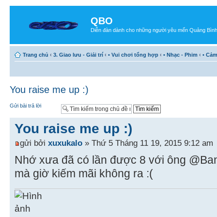
QBO
Diễn đàn dành cho những người yêu mến Quảng Bìn
Trang chủ
‹
3. Giao lưu - Giải trí
‹
• Vui chơi tổng hợp
‹
• Nhạc - Phim
‹
• Cả
You raise me up :)
Gửi bài trả lời
You raise me up :)
gửi bởi
xuxukalo
» Thứ 5 Tháng 11 19, 2015 9:12 am
Nhớ xưa đã có lần được 8 với ông @Banan
mà giờ kiếm mãi không ra :(