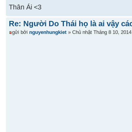
Thân Ái <3
Re: Người Do Thái họ là ai vậy cá
gửi bởi
nguyenhungkiet
» Chủ nhật Tháng 8 10, 2014