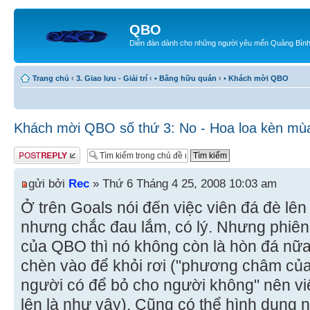
QBO
Diễn đàn dành cho những người yêu mến Quảng Bìn
Trang chủ
‹
3. Giao lưu - Giải trí
‹
• Bằng hữu quán
‹
• Khách mời QBO
Khách mời QBO số thứ 3: No - Hoa loa kèn mù
Gửi bài trả lời
gửi bởi
Rec
» Thứ 6 Tháng 4 25, 2008 10:03 am
Ở trên Goals nói đến việc viên đá đè lên
nhưng chắc đau lắm, có lý. Nhưng phiê
của QBO thì nó không còn là hòn đá nữa
chèn vào để khỏi rơi ("phương châm củ
người có để bỏ cho người không" nên vi
lên là như vậy). Cũng có thể hình dung n