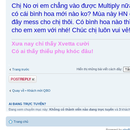
Chị No ơi em chẳng vào được Multiply nữa
có cái bình hoa mới nào ko? Mùa này HN
đây mess cho chị thôi. Có bình hoa nào t
cho em xem với nhé! Chúc chị luôn vui vẻ
Xưa nay chỉ thấy Xvetta cười
Có ai thấy thiếu phụ khóc đâu!
Hiển thị những bài viết cách đây:
Trang trước
Gửi bài trả lời
Quay về • Khách mời QBO
AI ĐANG TRỰC TUYẾN?
Đang xem chuyên mục này:
Không có thành viên nào đang trực tuyến
và
3
khác
Trang chủ
Powered by
php