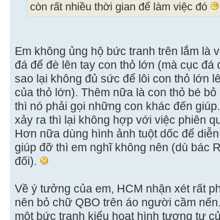
còn rất nhiều thời gian để làm việc đó
Em không ủng hộ bức tranh trên lắm là v
đá để đè lên tay con thỏ lớn (mà cục đá đ
sao lại không đủ sức để lôi con thỏ lớn 
của thỏ lớn). Thêm nữa là con thỏ bé bỏ đ
thì nó phải gọi những con khác đến giúp
xảy ra thì lại không hợp với việc phiên 
Hơn nữa dùng hình ảnh tuột dốc để diễn
giúp đỡ thì em nghĩ không nên (dù bác Re
đối).
Về ý tưởng của em, HCM nhận xét rất phả
nên bỏ chữ QBO trên áo người cầm nến
một bức tranh kiểu hoạt hình tương tự 