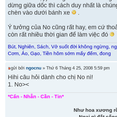
dừng giữa dốc thì cách duy nhất là chúng
chèn vào dưới bánh xe
.
Ý tưởng của No cũng rất hay, em cứ tho
còn rất nhiều thời gian để làm việc đó
Bút, Nghiên, Sách, Vở suốt đời không ngừng, ng
Cơm, Áo, Gạo, Tiền hôm sớm mấy đếm, đong
gửi bởi
ngocnu
» Thứ 6 Tháng 4 25, 2008 5:59 pm
Hihi câu hỏi dành cho chị No nì!
1. No><
*Cẩn - Nhẫn - Cần - Tin*
Như hoa xương r
Ngại gì đất sốn