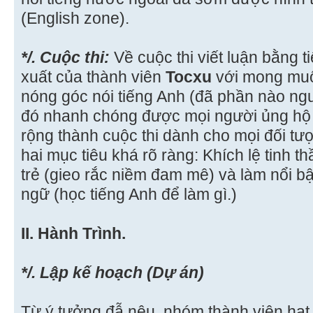
(English zone).
*/. Cuộc thi:
Về cuộc thi viết luận bằng t
xuất của thành viên
Tocxu
với mong muố
nóng góc nói tiếng Anh (đã phần nào ngu
đó nhanh chóng được mọi người ủng hộ 
rộng thành cuộc thi dành cho mọi đối tư
hai mục tiêu khá rõ ràng: Khích lệ tinh th
trẻ (gieo rắc niềm đam mê) và làm nổi b
ngữ (học tiếng Anh để làm gì.)
II. Hành Trình.
*/. Lập kế hoạch (Dự án)
Từ ý tưởng đẫ nêu, nhóm thành viên hạt