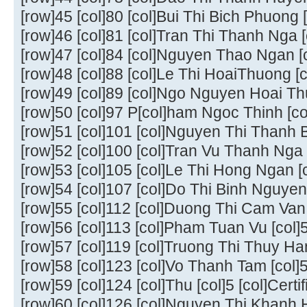
[row]45 [col]80 [col]Bui Thi Bich Phuong [c
[row]46 [col]81 [col]Tran Thi Thanh Nga [c
[row]47 [col]84 [col]Nguyen Thao Ngan [co
[row]48 [col]88 [col]Le Thi HoaiThuong [co
[row]49 [col]89 [col]Ngo Nguyen Hoai Thuo
[row]50 [col]97 P[col]ham Ngoc Thinh [col]
[row]51 [col]101 [col]Nguyen Thi Thanh Bi
[row]52 [col]100 [col]Tran Vu Thanh Nga [c
[row]53 [col]105 [col]Le Thi Hong Ngan [co
[row]54 [col]107 [col]Do Thi Binh Nguyen [
[row]55 [col]112 [col]Duong Thi Cam Van [
[row]56 [col]113 [col]Pham Tuan Vu [col]5 
[row]57 [col]119 [col]Truong Thi Thuy Hang
[row]58 [col]123 [col]Vo Thanh Tam [col]5 
[row]59 [col]124 [col]Thu [col]5 [col]Certif
[row]60 [col]126 [col]Nguyen Thi Khanh Ho