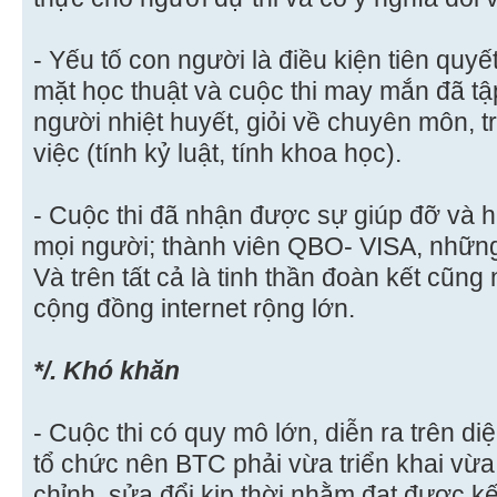
- Yếu tố con người là điều kiện tiên qu
mặt học thuật và cuộc thi may mắn đã tậ
người nhiệt huyết, giỏi về chuyên môn, 
việc (tính kỷ luật, tính khoa học).
- Cuộc thi đã nhận được sự giúp đỡ và
mọi người; thành viên QBO- VISA, những
Và trên tất cả là tinh thần đoàn kết cũng
cộng đồng internet rộng lớn.
*/. Khó khăn
- Cuộc thi có quy mô lớn, diễn ra trên di
tổ chức nên BTC phải vừa triển khai vừa
chỉnh, sửa đổi kịp thời nhằm đạt được kế