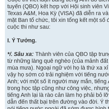
tuyến (QBO) kết hợp với Hội sinh viên V
Texas A&M, Hoa Kỳ (VISA) đã diễn ra và
mặt Ban tổ chức, tôi xin tổng kết một số
cuộc thi như sau:
I. Ý Tưởng.
*/. Sâu xa:
Thành viên của QBO tập trung 
từ những làng quê nghèo (của mảnh đất
mùa mưa). Ngoại ngữ với họ là thứ xa xỉ
vậy họ sớm có trải nghiệm với tiếng nước
Anh; với một số ít người may mắn, tiếng
trong học tập cũng như công việc, nhưn
tiếng Anh lại là rào cản làm họ phải bỏ l
dẫn đến thất bại trên đường vào đời. Ý 
nói tiếng nước ngoài đã sớm được hình 