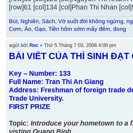
[row]61 [col]134 [col]Phan Thi Nhan [col]5 
Bút, Nghiên, Sách, Vở suốt đời không ngừng, ng
Cơm, Áo, Gạo, Tiền hôm sớm mấy đếm, đong
gửi bởi
Rec
» Thứ 5 Tháng 7 03, 2008 4:09 pm
BÀI VIẾT CỦA THÍ SINH ĐẠT 
Key – Number: 133
Full Name: Tran Thi An Giang
Address: Freshman of foreign trade d
Trade University.
FIRST PRIZE
Topic:
Introduce your hometown to a fr
visting Quang Binh