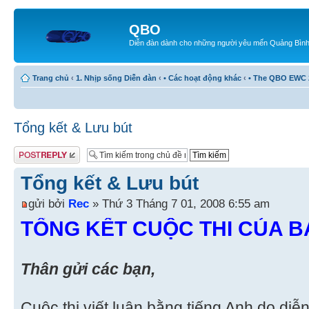
QBO
Diễn đàn dành cho những người yêu mến Quảng Bìn
Trang chủ
‹
1. Nhịp sống Diễn đàn
‹
• Các hoạt động khác
‹
• The QBO EWC 
Tổng kết & Lưu bút
Gửi bài trả lời
Tổng kết & Lưu bút
gửi bởi
Rec
» Thứ 3 Tháng 7 01, 2008 6:55 am
TỔNG KẾT CUỘC THI CỦA 
Thân gửi các bạn,
Cuộc thi viết luận bằng tiếng Anh do di