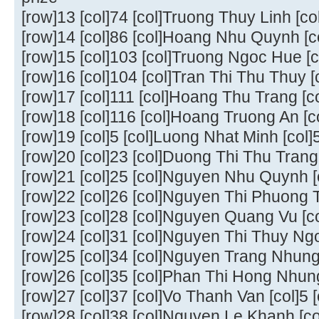
[row]13 [col]74 [col]Truong Thuy Linh [co
[row]14 [col]86 [col]Hoang Nhu Quynh [co
[row]15 [col]103 [col]Truong Ngoc Hue [c
[row]16 [col]104 [col]Tran Thi Thu Thuy [
[row]17 [col]111 [col]Hoang Thu Trang [co
[row]18 [col]116 [col]Hoang Truong An [c
[row]19 [col]5 [col]Luong Nhat Minh [col]5
[row]20 [col]23 [col]Duong Thi Thu Trang [
[row]21 [col]25 [col]Nguyen Nhu Quynh [co
[row]22 [col]26 [col]Nguyen Thi Phuong Th
[row]23 [col]28 [col]Nguyen Quang Vu [col
[row]24 [col]31 [col]Nguyen Thi Thuy Ngoc
[row]25 [col]34 [col]Nguyen Trang Nhung [
[row]26 [col]35 [col]Phan Thi Hong Nhung 
[row]27 [col]37 [col]Vo Thanh Van [col]5 [
[row]28 [col]38 [col]Nguyen Le Khanh [col]