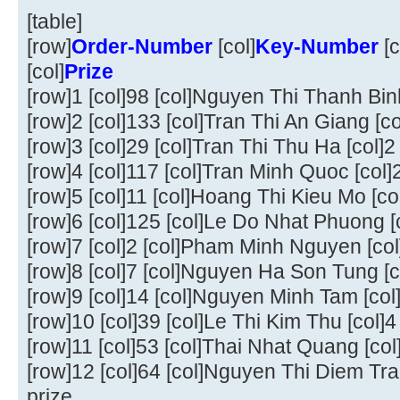
[table]
[row]
Order-Number
[col]
Key-Number
[c
[col]
Prize
[row]1 [col]98 [col]Nguyen Thi Thanh Binh 
[row]2 [col]133 [col]Tran Thi An Giang [col
[row]3 [col]29 [col]Tran Thi Thu Ha [col]
[row]4 [col]117 [col]Tran Minh Quoc [col]
[row]5 [col]11 [col]Hoang Thi Kieu Mo [col
[row]6 [col]125 [col]Le Do Nhat Phuong [c
[row]7 [col]2 [col]Pham Minh Nguyen [col
[row]8 [col]7 [col]Nguyen Ha Son Tung [c
[row]9 [col]14 [col]Nguyen Minh Tam [col
[row]10 [col]39 [col]Le Thi Kim Thu [col]4
[row]11 [col]53 [col]Thai Nhat Quang [col
[row]12 [col]64 [col]Nguyen Thi Diem Tra
prize