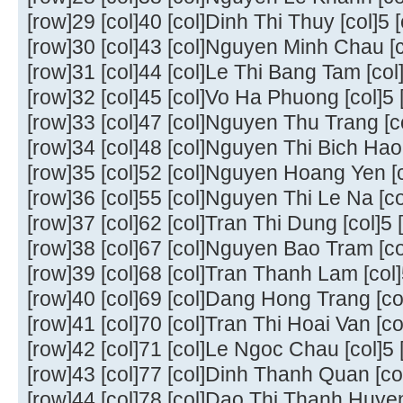
[row]29 [col]40 [col]Dinh Thi Thuy [col]5 [
[row]30 [col]43 [col]Nguyen Minh Chau [co
[row]31 [col]44 [col]Le Thi Bang Tam [col]
[row]32 [col]45 [col]Vo Ha Phuong [col]5 [
[row]33 [col]47 [col]Nguyen Thu Trang [col
[row]34 [col]48 [col]Nguyen Thi Bich Hao [
[row]35 [col]52 [col]Nguyen Hoang Yen [co
[row]36 [col]55 [col]Nguyen Thi Le Na [col
[row]37 [col]62 [col]Tran Thi Dung [col]5 [
[row]38 [col]67 [col]Nguyen Bao Tram [col
[row]39 [col]68 [col]Tran Thanh Lam [col]5
[row]40 [col]69 [col]Dang Hong Trang [col]
[row]41 [col]70 [col]Tran Thi Hoai Van [col
[row]42 [col]71 [col]Le Ngoc Chau [col]5 [
[row]43 [col]77 [col]Dinh Thanh Quan [col]
[row]44 [col]78 [col]Dao Thi Thanh Huyen 