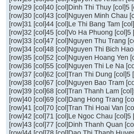
[row]29 [col]40 [col]Dinh Thi Thuy [col]5 [
[row]30 [col]43 [col]Nguyen Minh Chau [co
[row]31 [col]44 [col]Le Thi Bang Tam [col]
[row]32 [col]45 [col]Vo Ha Phuong [col]5 [
[row]33 [col]47 [col]Nguyen Thu Trang [col
[row]34 [col]48 [col]Nguyen Thi Bich Hao [
[row]35 [col]52 [col]Nguyen Hoang Yen [co
[row]36 [col]55 [col]Nguyen Thi Le Na [col
[row]37 [col]62 [col]Tran Thi Dung [col]5 [
[row]38 [col]67 [col]Nguyen Bao Tram [col
[row]39 [col]68 [col]Tran Thanh Lam [col]5
[row]40 [col]69 [col]Dang Hong Trang [col]
[row]41 [col]70 [col]Tran Thi Hoai Van [col
[row]42 [col]71 [col]Le Ngoc Chau [col]5 [
[row]43 [col]77 [col]Dinh Thanh Quan [col]
[row]44 [col]78 [col]Dao Thi Thanh Huyen 