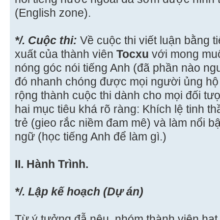
(English zone).
*/. Cuộc thi:
Về cuộc thi viết luận bằng t
xuất của thành viên
Tocxu
với mong muố
nóng góc nói tiếng Anh (đã phần nào ngu
đó nhanh chóng được mọi người ủng hộ 
rộng thành cuộc thi dành cho mọi đối tư
hai mục tiêu khá rõ ràng: Khích lệ tinh th
trẻ (gieo rắc niềm đam mê) và làm nổi b
ngữ (học tiếng Anh để làm gì.)
II. Hành Trình.
*/. Lập kế hoạch (Dự án)
Từ ý tưởng đẫ nêu, nhóm thành viên hạt