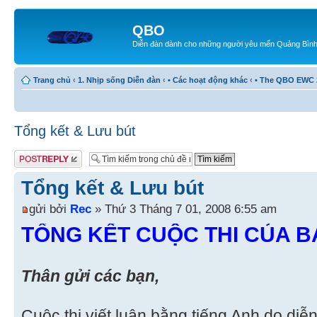
QBO
Diễn đàn dành cho những người yêu mến Quảng Bìn
Trang chủ
‹
1. Nhịp sống Diễn đàn
‹
• Các hoạt động khác
‹
• The QBO EWC 
Tổng kết & Lưu bút
Gửi bài trả lời
Tổng kết & Lưu bút
gửi bởi
Rec
» Thứ 3 Tháng 7 01, 2008 6:55 am
TỔNG KẾT CUỘC THI CỦA 
Thân gửi các bạn,
Cuộc thi viết luận bằng tiếng Anh do di