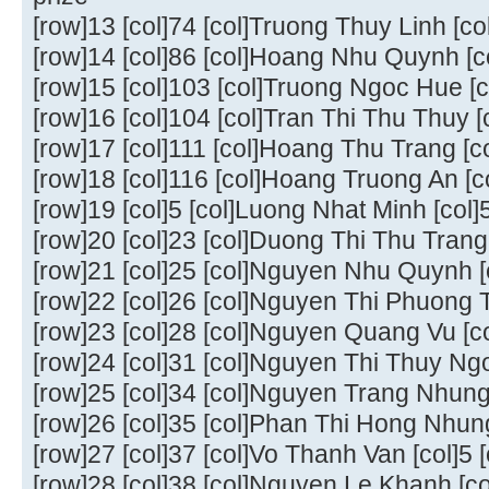
[row]13 [col]74 [col]Truong Thuy Linh [co
[row]14 [col]86 [col]Hoang Nhu Quynh [co
[row]15 [col]103 [col]Truong Ngoc Hue [c
[row]16 [col]104 [col]Tran Thi Thu Thuy [
[row]17 [col]111 [col]Hoang Thu Trang [co
[row]18 [col]116 [col]Hoang Truong An [c
[row]19 [col]5 [col]Luong Nhat Minh [col]5
[row]20 [col]23 [col]Duong Thi Thu Trang [
[row]21 [col]25 [col]Nguyen Nhu Quynh [co
[row]22 [col]26 [col]Nguyen Thi Phuong Th
[row]23 [col]28 [col]Nguyen Quang Vu [col
[row]24 [col]31 [col]Nguyen Thi Thuy Ngoc
[row]25 [col]34 [col]Nguyen Trang Nhung [
[row]26 [col]35 [col]Phan Thi Hong Nhung 
[row]27 [col]37 [col]Vo Thanh Van [col]5 [
[row]28 [col]38 [col]Nguyen Le Khanh [col]