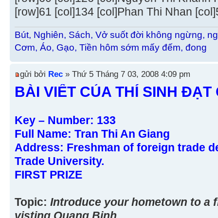
[row]61 [col]134 [col]Phan Thi Nhan [col]5 
Bút, Nghiên, Sách, Vở suốt đời không ngừng, ng
Cơm, Áo, Gạo, Tiền hôm sớm mấy đếm, đong
gửi bởi
Rec
» Thứ 5 Tháng 7 03, 2008 4:09 pm
BÀI VIẾT CỦA THÍ SINH ĐẠT 
Key – Number: 133
Full Name: Tran Thi An Giang
Address: Freshman of foreign trade d
Trade University.
FIRST PRIZE
Topic:
Introduce your hometown to a fr
visting Quang Binh