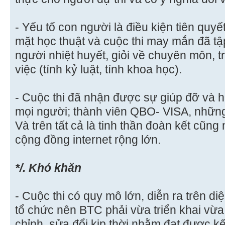
- Yếu tố con người là điều kiện tiên qu
mặt học thuật và cuộc thi may mắn đã tậ
người nhiệt huyết, giỏi về chuyên môn, 
việc (tính kỷ luật, tính khoa học).
- Cuộc thi đã nhận được sự giúp đỡ và
mọi người; thành viên QBO- VISA, những
Và trên tất cả là tinh thần đoàn kết cũng
cộng đồng internet rộng lớn.
*/. Khó khăn
- Cuộc thi có quy mô lớn, diễn ra trên di
tổ chức nên BTC phải vừa triển khai vừa
chỉnh, sửa đổi kịp thời nhằm đạt được kế