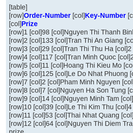
[table]
[row]
Order-Number
[col]
Key-Number
[c
[col]
Prize
[row]1 [col]98 [col]Nguyen Thi Thanh Binh 
[row]2 [col]133 [col]Tran Thi An Giang [col
[row]3 [col]29 [col]Tran Thi Thu Ha [col]
[row]4 [col]117 [col]Tran Minh Quoc [col]
[row]5 [col]11 [col]Hoang Thi Kieu Mo [col
[row]6 [col]125 [col]Le Do Nhat Phuong [c
[row]7 [col]2 [col]Pham Minh Nguyen [col
[row]8 [col]7 [col]Nguyen Ha Son Tung [c
[row]9 [col]14 [col]Nguyen Minh Tam [col
[row]10 [col]39 [col]Le Thi Kim Thu [col]4
[row]11 [col]53 [col]Thai Nhat Quang [col
[row]12 [col]64 [col]Nguyen Thi Diem Tra
prize