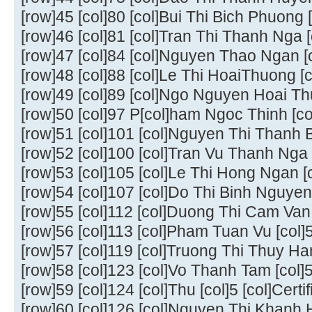
[row]45 [col]80 [col]Bui Thi Bich Phuong [c
[row]46 [col]81 [col]Tran Thi Thanh Nga [c
[row]47 [col]84 [col]Nguyen Thao Ngan [co
[row]48 [col]88 [col]Le Thi HoaiThuong [co
[row]49 [col]89 [col]Ngo Nguyen Hoai Thuo
[row]50 [col]97 P[col]ham Ngoc Thinh [col]
[row]51 [col]101 [col]Nguyen Thi Thanh Bi
[row]52 [col]100 [col]Tran Vu Thanh Nga [c
[row]53 [col]105 [col]Le Thi Hong Ngan [co
[row]54 [col]107 [col]Do Thi Binh Nguyen [
[row]55 [col]112 [col]Duong Thi Cam Van [
[row]56 [col]113 [col]Pham Tuan Vu [col]5 
[row]57 [col]119 [col]Truong Thi Thuy Hang
[row]58 [col]123 [col]Vo Thanh Tam [col]5 
[row]59 [col]124 [col]Thu [col]5 [col]Certif
[row]60 [col]126 [col]Nguyen Thi Khanh Ho