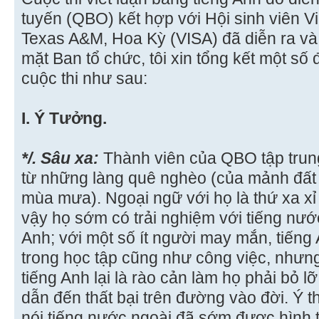
tuyến (QBO) kết hợp với Hội sinh viên V
Texas A&M, Hoa Kỳ (VISA) đã diễn ra và
mặt Ban tổ chức, tôi xin tổng kết một số
cuộc thi như sau:
I. Ý Tưởng.
*/. Sâu xa:
Thành viên của QBO tập trung 
từ những làng quê nghèo (của mảnh đất
mùa mưa). Ngoại ngữ với họ là thứ xa xỉ
vậy họ sớm có trải nghiệm với tiếng nước
Anh; với một số ít người may mắn, tiếng
trong học tập cũng như công việc, nhưn
tiếng Anh lại là rào cản làm họ phải bỏ l
dẫn đến thất bại trên đường vào đời. Ý 
nói tiếng nước ngoài đã sớm được hình 