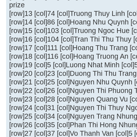
prize
[row]13 [col]74 [col]Truong Thuy Linh [co
[row]14 [col]86 [col]Hoang Nhu Quynh [co
[row]15 [col]103 [col]Truong Ngoc Hue [c
[row]16 [col]104 [col]Tran Thi Thu Thuy [
[row]17 [col]111 [col]Hoang Thu Trang [co
[row]18 [col]116 [col]Hoang Truong An [c
[row]19 [col]5 [col]Luong Nhat Minh [col]5
[row]20 [col]23 [col]Duong Thi Thu Trang [
[row]21 [col]25 [col]Nguyen Nhu Quynh [co
[row]22 [col]26 [col]Nguyen Thi Phuong Th
[row]23 [col]28 [col]Nguyen Quang Vu [col
[row]24 [col]31 [col]Nguyen Thi Thuy Ngoc
[row]25 [col]34 [col]Nguyen Trang Nhung [
[row]26 [col]35 [col]Phan Thi Hong Nhung 
[row]27 [col]37 [col]Vo Thanh Van [col]5 [