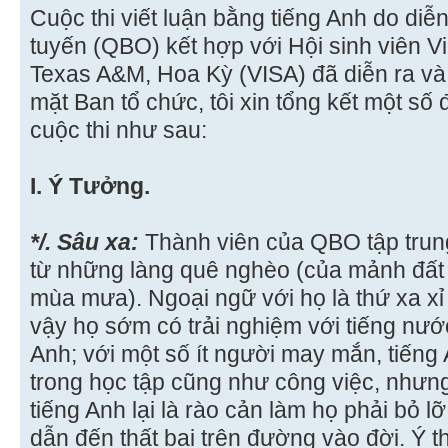
Cuộc thi viết luận bằng tiếng Anh do di
tuyến (QBO) kết hợp với Hội sinh viên V
Texas A&M, Hoa Kỳ (VISA) đã diễn ra và
mặt Ban tổ chức, tôi xin tổng kết một số
cuộc thi như sau:
I. Ý Tưởng.
*/. Sâu xa:
Thành viên của QBO tập trung 
từ những làng quê nghèo (của mảnh đất
mùa mưa). Ngoại ngữ với họ là thứ xa xỉ
vậy họ sớm có trải nghiệm với tiếng nước
Anh; với một số ít người may mắn, tiếng
trong học tập cũng như công việc, nhưn
tiếng Anh lại là rào cản làm họ phải bỏ l
dẫn đến thất bại trên đường vào đời. Ý 