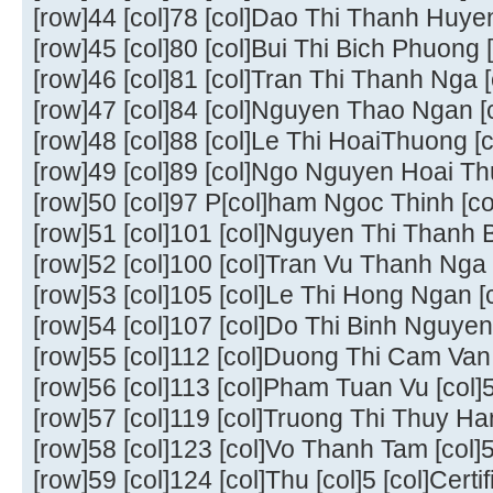
[row]44 [col]78 [col]Dao Thi Thanh Huyen 
[row]45 [col]80 [col]Bui Thi Bich Phuong [c
[row]46 [col]81 [col]Tran Thi Thanh Nga [c
[row]47 [col]84 [col]Nguyen Thao Ngan [co
[row]48 [col]88 [col]Le Thi HoaiThuong [co
[row]49 [col]89 [col]Ngo Nguyen Hoai Thuo
[row]50 [col]97 P[col]ham Ngoc Thinh [col]
[row]51 [col]101 [col]Nguyen Thi Thanh Bi
[row]52 [col]100 [col]Tran Vu Thanh Nga [c
[row]53 [col]105 [col]Le Thi Hong Ngan [co
[row]54 [col]107 [col]Do Thi Binh Nguyen [
[row]55 [col]112 [col]Duong Thi Cam Van [
[row]56 [col]113 [col]Pham Tuan Vu [col]5 
[row]57 [col]119 [col]Truong Thi Thuy Hang
[row]58 [col]123 [col]Vo Thanh Tam [col]5 
[row]59 [col]124 [col]Thu [col]5 [col]Certif