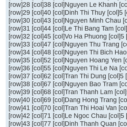
[row]28 [col]38 [col]Nguyen Le Khanh [col]
[row]29 [col]40 [col]Dinh Thi Thuy [col]5 [
[row]30 [col]43 [col]Nguyen Minh Chau [co
[row]31 [col]44 [col]Le Thi Bang Tam [col]
[row]32 [col]45 [col]Vo Ha Phuong [col]5 [
[row]33 [col]47 [col]Nguyen Thu Trang [col
[row]34 [col]48 [col]Nguyen Thi Bich Hao [
[row]35 [col]52 [col]Nguyen Hoang Yen [co
[row]36 [col]55 [col]Nguyen Thi Le Na [col
[row]37 [col]62 [col]Tran Thi Dung [col]5 [
[row]38 [col]67 [col]Nguyen Bao Tram [col
[row]39 [col]68 [col]Tran Thanh Lam [col]5
[row]40 [col]69 [col]Dang Hong Trang [col]
[row]41 [col]70 [col]Tran Thi Hoai Van [col
[row]42 [col]71 [col]Le Ngoc Chau [col]5 [
[row]43 [col]77 [col]Dinh Thanh Quan [col]