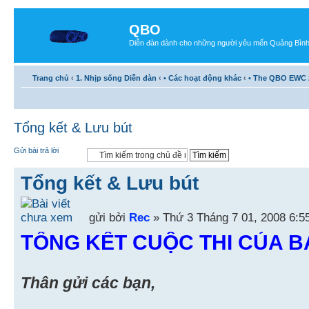
QBO
Diễn đàn dành cho những người yêu mến Quảng Bìn
Trang chủ
‹
1. Nhịp sống Diễn đàn
‹
• Các hoạt động khác
‹
• The QBO EWC 
Tổng kết & Lưu bút
Gửi bài trả lời
Tổng kết & Lưu bút
gửi bởi
Rec
» Thứ 3 Tháng 7 01, 2008 6:5
TỔNG KẾT CUỘC THI CỦA 
Thân gửi các bạn,