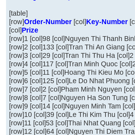
[table]
[row]
Order-Number
[col]
Key-Number
[c
[col]
Prize
[row]1 [col]98 [col]Nguyen Thi Thanh Binh 
[row]2 [col]133 [col]Tran Thi An Giang [col
[row]3 [col]29 [col]Tran Thi Thu Ha [col]
[row]4 [col]117 [col]Tran Minh Quoc [col]
[row]5 [col]11 [col]Hoang Thi Kieu Mo [col
[row]6 [col]125 [col]Le Do Nhat Phuong [c
[row]7 [col]2 [col]Pham Minh Nguyen [col
[row]8 [col]7 [col]Nguyen Ha Son Tung [c
[row]9 [col]14 [col]Nguyen Minh Tam [col
[row]10 [col]39 [col]Le Thi Kim Thu [col]4
[row]11 [col]53 [col]Thai Nhat Quang [col
[row]12 [col]64 [col]Nguyen Thi Diem Tra