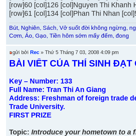
[row]60 [col]126 [col]Nguyen Thi Khanh Ho
[row]61 [col]134 [col]Phan Thi Nhan [col]5 
Bút, Nghiên, Sách, Vở suốt đời không ngừng, ng
Cơm, Áo, Gạo, Tiền hôm sớm mấy đếm, đong
gửi bởi
Rec
» Thứ 5 Tháng 7 03, 2008 4:09 pm
BÀI VIẾT CỦA THÍ SINH ĐẠT 
Key – Number: 133
Full Name: Tran Thi An Giang
Address: Freshman of foreign trade d
Trade University.
FIRST PRIZE
Topic:
Introduce your hometown to a fr