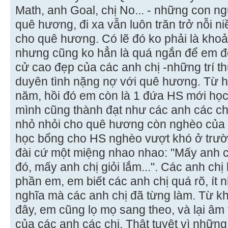
Math, anh Goal, chị No... - những con ngư
quê hương, đi xa vẫn luôn trăn trở nỗi 
cho quê hương. Có lẽ đó ko phải là khoản
nhưng cũng ko hẳn là quá ngắn để em đ
cử cao đẹp của các anh chị -những trí thứ
duyên tình nặng nợ với quê hương. Từ 
năm, hồi đó em còn là 1 đứa HS mới học
mình cũng thành đạt như các anh các ch
nhỏ nhỏi cho quê hương còn nghèo của m
học bổng cho HS nghèo vượt khó ở trườ
đài cứ một miệng nhao nhao: "Mấy anh 
đó, mấy anh chị giỏi lắm...". Các anh chị
phần em, em biết các anh chị quá rõ, ít 
nghĩa mà các anh chị đã từng làm. Từ k
đây, em cũng lọ mọ sang theo, và lại âm
của các anh các chị. Thật tuyệt vì nhữn