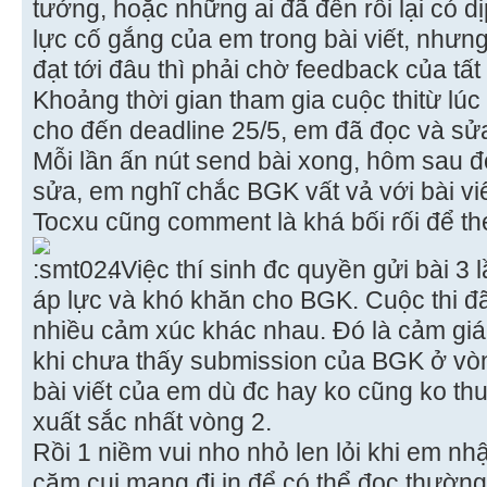
tưởng, hoặc những ai đã đến rồi lại có d
lực cố gắng của em trong bài viết, nhưng
đạt tới đâu thì phải chờ feedback của tấ
Khoảng thời gian tham gia cuộc thitừ lúc
cho đến deadline 25/5, em đã đọc và sửa
Mỗi lần ấn nút send bài xong, hôm sau đọ
sửa, em nghĩ chắc BGK vất vả với bài vi
Tocxu cũng comment là khá bối rối để th
. Việc thí sinh đc quyền gửi bài 3 
áp lực và khó khăn cho BGK. Cuộc thi đ
nhiều cảm xúc khác nhau. Đó là cảm giác
khi chưa thấy submission của BGK ở vòn
bài viết của em dù đc hay ko cũng ko th
xuất sắc nhất vòng 2.
Rồi 1 niềm vui nho nhỏ len lỏi khi em nh
cặm cụi mang đi in để có thể đọc thường