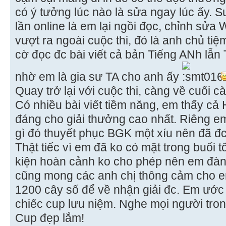
có ý tưởng lúc nào là sửa ngay lúc ấy. Su
lần online là em lại ngồi đọc, chỉnh sửa
vượt ra ngoài cuộc thi, đó là anh chủ tiệ
cờ đọc đc bài viết cả bản Tiếng ANh lẫn
nhờ em là gia sư TA cho anh ấy
Quay trở lại với cuộc thi, càng về cuối c
Có nhiều bài viết tiềm năng, em thấy cả
đáng cho giải thưởng cao nhất. Riêng em
gì đó thuyết phục BGK một xíu nên đã đ
Thật tiếc vì em đã ko có mặt trong buổi tổ
kiện hoàn cảnh ko cho phép nên em đành
cũng mong các anh chị thông cảm cho e
1200 cây số để về nhận giải đc. Em ước 
chiếc cup lưu niệm. Nghe mọi người tro
Cup đẹp lắm!