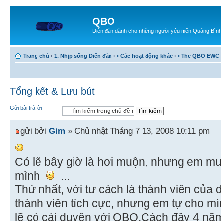
QBO
Diễn đàn dành cho những người yêu mến Quảng Bìn
Trang chủ
‹
1. Nhịp sống Diễn đàn
‹
• Các hoạt động khác
‹
• The QBO EWC 
Tổng kết & Lưu bút
Gửi bài trả lời
gửi bởi
Gim
» Chủ nhật Tháng 7 13, 2008 10:11 pm
Có lẽ bây giờ là hơi muộn, nhưng em mu
mình
...
Thứ nhất, với tư cách là thành viên của d
thành viên tích cực, nhưng em tự cho mì
lẽ có cái duyên với QBO.Cách đây 4 năm