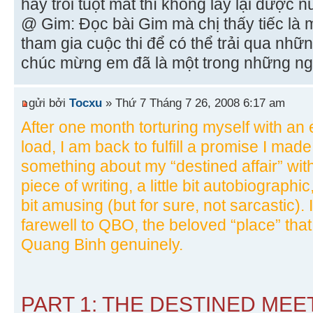
hay trôi tuột mất thì không lấy lại được 
@ Gim: Đọc bài Gim mà chị thấy tiếc là
tham gia cuộc thi để có thể trải qua nhữ
chúc mừng em đã là một trong những ng
gửi bởi
Tocxu
» Thứ 7 Tháng 7 26, 2008 6:17 am
After one month torturing myself with an
load, I am back to fulfill a promise I ma
something about my “destined affair” wit
piece of writing, a little bit autobiographic, a
bit amusing (but for sure, not sarcastic).
farewell to QBO, the beloved “place” tha
Quang Binh genuinely.
PART 1: THE DESTINED MEET