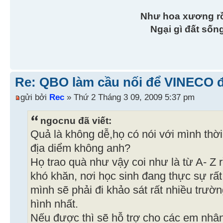
Như hoa xương r
Ngại gì đất sốn
Re: QBO làm cầu nối để VINECO 
gửi bởi
Rec
» Thứ 2 Tháng 3 09, 2009 5:37 pm
ngocnu đã viết:
Quả là không dễ,họ có nói với mình thờ
địa diểm không anh?
Họ trao quà như vậy coi như là từ A- Z 
khó khăn, nơi học sinh đang thực sự rấ
mình sẽ phải đi khảo sát rất nhiều trườ
hình nhất.
Nếu được thì sẽ hỗ trợ cho các em nhâ