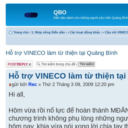
QBO
Diễn đàn dành cho những người yêu mến Quảng Bìn
Trang chủ
‹
1. Nhịp sống Diễn đàn
‹
• Các hoạt động khác
‹
• Cầu nối VINEC
Hỗ trợ VINECO làm từ thiện tại Quảng Bình
Gửi bài trả lời
Hỗ trợ VINECO làm từ thiện tạ
gửi bởi
Rec
» Thứ 2 Tháng 3 09, 2009 12:20 pm
Hi all,
Hôm vừa rồi nổ lực để hoàn thành MĐÂN,
chương trình không phụ lòng những ngườ
hôm nay, khia vừa nói xong lời chia tay 