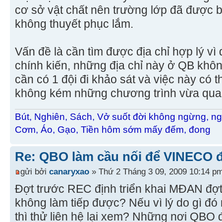
cơ sở vật chất nên trường lớp đã được b
không thuyết phục lắm.
Vấn đề là cần tìm được địa chỉ hợp lý vì
chính kiến, những địa chỉ này ở QB khô
cần có 1 đội đi khảo sát và việc này có 
không kém những chương trình vừa qua
Bút, Nghiên, Sách, Vở suốt đời không ngừng, ng
Cơm, Áo, Gạo, Tiền hôm sớm mấy đếm, đong
Re: QBO làm cầu nối để VINECO 
gửi bởi
canaryxao
» Thứ 2 Tháng 3 09, 2009 10:14 p
Đợt trước REC định triển khai MĐAN đợt 
không làm tiếp được? Nếu vì lý do gì đ
thì thử liên hệ lại xem? Những nơi QBO 