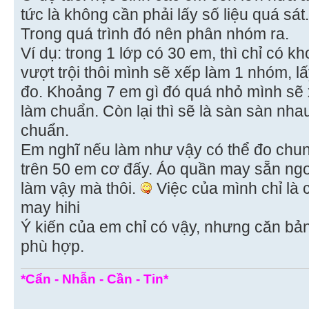
tức là không cần phải lấy số liệu quá sát.
Trong quá trình đó nên phân nhóm ra.
Ví dụ: trong 1 lớp có 30 em, thì chỉ có 
vượt trội thôi mình sẽ xếp làm 1 nhóm, l
đo. Khoảng 7 em gì đó quá nhỏ mình sẽ
làm chuẩn. Còn lại thì sẽ là sàn sàn nha
chuẩn.
Em nghĩ nếu làm như vậy có thể đo chun
trên 50 em cơ đấy. Áo quần may sẵn ngo
làm vậy mà thôi.
Việc của mình chỉ là 
may hihi
Ý kiến của em chỉ có vậy, nhưng căn bản
phù hợp.
*Cẩn - Nhẫn - Cần - Tin*