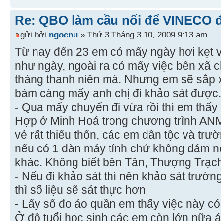
Re: QBO làm cầu nối để VINECO 
gửi bởi
ngocnu
» Thứ 3 Tháng 3 10, 2009 9:13 am
Từ nay đến 23 em có mấy ngày hơi kẹt v
như ngày, ngoài ra có mấy việc bên xã 
tháng thanh niên mà. Nhưng em sẽ sắp x
bám càng mấy anh chị đi khảo sát được.
- Qua mấy chuyến đi vừa rồi thì em thấy
Hợp ở Minh Hoá trong chương trình ANMĐ
vẻ rất thiếu thốn, các em dân tộc và tr
nếu có 1 dàn máy tính chứ không dám nó
khác. Không biết bên Tân, Thượng Trạch 
- Nếu đi khảo sát thì nên khảo sát trườn
thì số liệu sẽ sát thực hơn
- Lấy số đo áo quần em thấy việc này có
Ở độ tuổi học sinh các em còn lớn nữa á