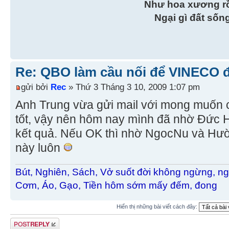
Như hoa xương r
Ngại gì đất sốn
Re: QBO làm cầu nối để VINECO 
gửi bởi
Rec
» Thứ 3 Tháng 3 10, 2009 1:07 pm
Anh Trung vừa gửi mail với mong muốn 
tốt, vậy nên hôm nay mình đã nhờ Đức H
kết quả. Nếu OK thì nhờ NgocNu và Hườn
này luôn
Bút, Nghiên, Sách, Vở suốt đời không ngừng, ng
Cơm, Áo, Gạo, Tiền hôm sớm mấy đếm, đong
Hiển thị những bài viết cách đây:
Gửi bài trả lời