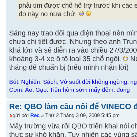
phải tìm được chỗ hỗ trợ trước khi các 
đo này nọ nữa chứ.
Sáng nay trao đổi qua điện thoại nên mì
chưa chi tiết được. Nhưng theo anh Trung
khá lớn và sẽ diễn ra vào chiều 27/3/2
khoảng 3-4 xe ô tô loại 35 chỗ ngồi.
Nó
tháng để chuẩn bị (nếu mình nhận lời)
Bút, Nghiên, Sách, Vở suốt đời không ngừng, ng
Cơm, Áo, Gạo, Tiền hôm sớm mấy đếm, đong
Re: QBO làm cầu nối để VINECO 
gửi bởi
Rec
» Thứ 2 Tháng 3 09, 2009 5:45 pm
Mấy trường vừa rồi QBO triển khai nói ch
thực sự khó khăn. Tuy nhiên các vùng s