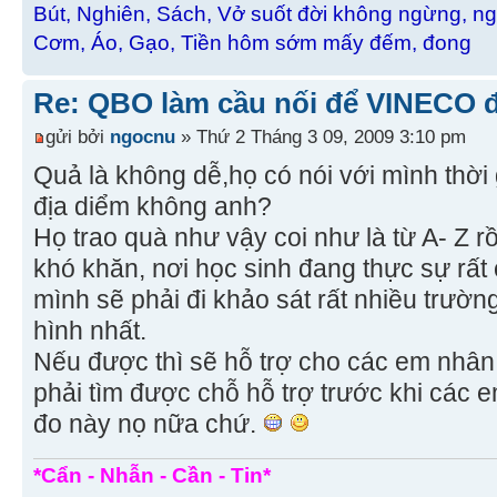
Bút, Nghiên, Sách, Vở suốt đời không ngừng, ng
Cơm, Áo, Gạo, Tiền hôm sớm mấy đếm, đong
Re: QBO làm cầu nối để VINECO 
gửi bởi
ngocnu
» Thứ 2 Tháng 3 09, 2009 3:10 pm
Quả là không dễ,họ có nói với mình thời
địa diểm không anh?
Họ trao quà như vậy coi như là từ A- Z r
khó khăn, nơi học sinh đang thực sự rấ
mình sẽ phải đi khảo sát rất nhiều trườn
hình nhất.
Nếu được thì sẽ hỗ trợ cho các em nhân
phải tìm được chỗ hỗ trợ trước khi các e
đo này nọ nữa chứ.
*Cẩn - Nhẫn - Cần - Tin*