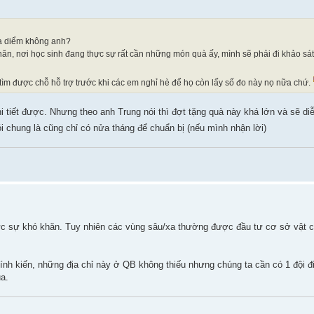
ịa diểm không anh?
khăn, nơi học sinh đang thực sự rất cần những món quà ấy, mình sẽ phải đi khảo sát
tìm được chỗ hỗ trợ trước khi các em nghỉ hè để họ còn lấy số đo này nọ nữa chứ.
i tiết được. Nhưng theo anh Trung nói thì đợt tặng quà này khá lớn và sẽ diễ
i chung là cũng chỉ có nửa tháng để chuẩn bị (nếu mình nhận lời)
thực sự khó khăn. Tuy nhiên các vùng sâu/xa thường được đầu tư cơ sở vật 
ính kiến, những địa chỉ này ở QB không thiếu nhưng chúng ta cần có 1 đội đi
a.