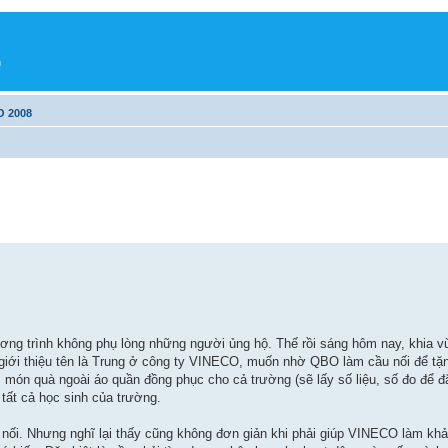
h
O 2008
ng trình không phụ lòng những người ủng hộ. Thế rồi sáng hôm nay, khia vừ
y giới thiệu tên là Trung ở công ty VINECO, muốn nhờ QBO làm cầu nối để t
món quà ngoài áo quần đồng phục cho cả trường (sẽ lấy số liệu, số đo để đặ
 tất cả học sinh của trường.
nối. Nhưng nghĩ lại thấy cũng không đơn giản khi phải giúp VINECO làm khảo 