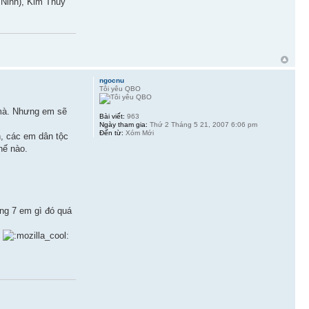
 Ninh), Kim Thuỷ
ngocnu
Tôi yêu QBO
 mà. Nhưng em sẽ
Bài viết:
963
Ngày tham gia:
Thứ 2 Tháng 5 21, 2007 6:06 pm
Đến từ:
Xóm Mới
n, các em dân tộc
hế nào.
ảng 7 em gì đó quá
.