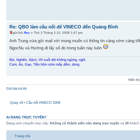
Re: QBO làm cầu nối để VINECO đến Quảng Bình
gửi bởi
Rec
» Thứ 3 Tháng 3 10, 2009 1:07 pm
Anh Trung vừa gửi mail với mong muốn có thông tin càng sớm càng tố
NgocNu và Hường đi lấy số đo trong tuần này luôn
Bút, Nghiên, Sách, Vở suốt đời không ngừng, nghỉ.
Cơm, Áo, Gạo, Tiền hôm sớm mấy đếm, đong
Hiển th
Gửi bài trả lời
Quay về • Cầu nối VINECO 2008
AI ĐANG TRỰC TUYẾN?
Đang xem chuyên mục này:
Không có thành viên nào đang trực tuyến
và
30
khách
Trang chủ