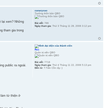
canaryxao
Trưởng thôn bản QBO
hệ lại xem? Những
Bài viết:
786
Ngày tham gia:
Thứ 3 Tháng 11 28, 2006 3:12 pm
g tham gia trong
Rec
Quản trị viên QBO
Bài viết:
7718
g public ra ngoài.
Ngày tham gia:
Thứ 4 Tháng 11 22, 2006 5:13 pm
Đến từ:
T.Trấn Cồn rậy :)
làm từ thiện ở