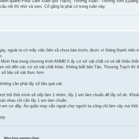
chỉ loanh quanh Phúc Lâm Xuân (Bố Trạch), Trường Xuân - Trường Sơn (Quảng
cầu nối thì nhờ vả xem. Cố gắng là phải có trong tuần này.
gày, ngoài ra có mấy việc bên xã chưa báo trước được vì tháng thanh niên
c.
 Minh Hoá trong chương trình ANMĐ II ấy cơ sở vật chất có vẻ rất thiếu thố
m nói đến các cơ sỏ vật chất khác. Không biết bên Tân, Thượng Trạch thì t
 số liệu sẽ sát thực hơn
không cần phải lấy số liệu quá sát.
ượt trội thôi mình sẽ xếp làm 1 nhóm, lấy 1 em làm chuẩn để lấy số đo. Kho
sàn nhau chỉ cần lấy 1 em làm chuẩn.
50 em cơ đấy. Áo quần may sẵn ngoài chợ người ta cũng chỉ làm vậy mà thôi
hợp.
Như hoa xương rồng