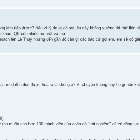
ng làm tiếp được? Nếu vì lý do gì đó mà lần này không vướng thì thử liên 
i khác. QB còn nhiều nơi vất vả mà.
hoạch lên Lệ Thuỷ nhưng đến gần đó cần gì các bác cứ gọi em, em sẽ cố gắn
c mod đều đọc được hoá ra là không à? Vì chuyện không hay ho gì nên khôn
9)
 (họ muốn cho hơn 100 thành viên của đoàn có "trải nghiệm" để có động lực 