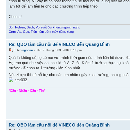
chọn trường. Vì vậy mình post thông tin để mọi người cùng biết và cho
làm tốt để làm tiền lệ cho các chương trình tiếp theo.
Cheers!
Bút, Nghiên, Sách, Vở suốt đời không ngừng, nghỉ.
Cơm, Áo, Gạo, Tiền hôm sớm mấy đếm, đong
Re: QBO làm cầu nối để VINECO đến Quảng Bình
gửi bởi
ngocnu
» Thứ 2 Tháng 3 09, 2009 3:10 pm
Quả là không dễ,họ có nói với mình thời gian nếu mình liên hệ được đ
Họ trao quà như vậy coi như là từ A- Z rồi. Kiếm 1 trường thực sự khó
trường để chọn ra 1 trường điển hình nhất.
Nếu được thì sẽ hỗ trợ cho các em nhân ngày khai trường, nhưng phải
*Cẩn - Nhẫn - Cần - Tin*
Re: QBO làm cầu nối để VINECO đến Quảng Bình