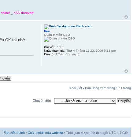
 shine! _ KS5Dforever!
Rec
Quản trị viên QBO
Nếu OK thì nhờ
Bài viết:
7718
Ngày tham gia:
Thứ 4 Tháng 11 22, 2006 5:13 pm
Đến từ:
T.Trấn Cồn rậy :)
8 bài viết • Bạn đang xem trang
1
/
1
trang
Chuyển đến:
Ban điều hành
•
Xoá cookie của website
• Thời gian được tính theo giờ UTC + 7 Giờ