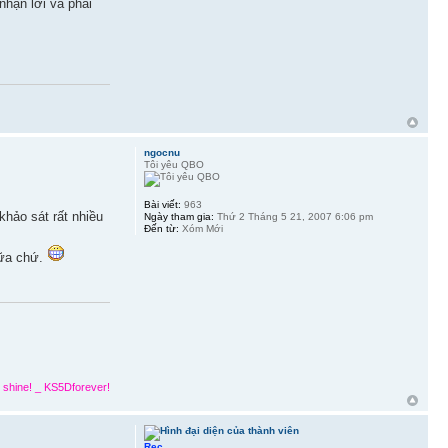
nhận lời và phải
ngocnu
Tôi yêu QBO
Bài viết:
963
khảo sát rất nhiều
Ngày tham gia:
Thứ 2 Tháng 5 21, 2007 6:06 pm
Đến từ:
Xóm Mới
nữa chứ.
 shine! _ KS5Dforever!
Rec