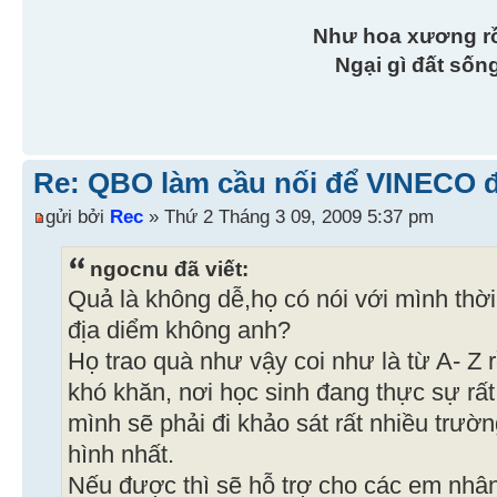
Như hoa xương r
Ngại gì đất sốn
Re: QBO làm cầu nối để VINECO 
gửi bởi
Rec
» Thứ 2 Tháng 3 09, 2009 5:37 pm
ngocnu đã viết:
Quả là không dễ,họ có nói với mình thờ
địa diểm không anh?
Họ trao quà như vậy coi như là từ A- Z 
khó khăn, nơi học sinh đang thực sự rấ
mình sẽ phải đi khảo sát rất nhiều trườ
hình nhất.
Nếu được thì sẽ hỗ trợ cho các em nhâ