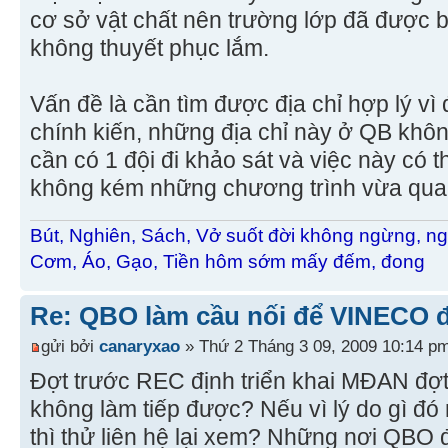
cơ sở vật chất nên trường lớp đã được b
không thuyết phục lắm.
Vấn đề là cần tìm được địa chỉ hợp lý vì
chính kiến, những địa chỉ này ở QB khô
cần có 1 đội đi khảo sát và việc này có 
không kém những chương trình vừa qua
Bút, Nghiên, Sách, Vở suốt đời không ngừng, ng
Cơm, Áo, Gạo, Tiền hôm sớm mấy đếm, đong
Re: QBO làm cầu nối để VINECO 
gửi bởi
canaryxao
» Thứ 2 Tháng 3 09, 2009 10:14 p
Đợt trước REC định triển khai MĐAN đợt 
không làm tiếp được? Nếu vì lý do gì đ
thì thử liên hệ lại xem? Những nơi QBO 