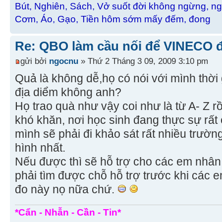
Bút, Nghiên, Sách, Vở suốt đời không ngừng, ng
Cơm, Áo, Gạo, Tiền hôm sớm mấy đếm, đong
Re: QBO làm cầu nối để VINECO 
gửi bởi
ngocnu
» Thứ 2 Tháng 3 09, 2009 3:10 pm
Quả là không dễ,họ có nói với mình thời
địa diểm không anh?
Họ trao quà như vậy coi như là từ A- Z r
khó khăn, nơi học sinh đang thực sự rấ
mình sẽ phải đi khảo sát rất nhiều trườn
hình nhất.
Nếu được thì sẽ hỗ trợ cho các em nhân
phải tìm được chỗ hỗ trợ trước khi các e
đo này nọ nữa chứ.
*Cẩn - Nhẫn - Cần - Tin*