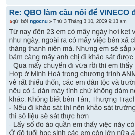
Re: QBO làm cầu nối để VINECO 
gửi bởi
ngocnu
» Thứ 3 Tháng 3 10, 2009 9:13 am
Từ nay đến 23 em có mấy ngày hơi kẹt v
như ngày, ngoài ra có mấy việc bên xã 
tháng thanh niên mà. Nhưng em sẽ sắp x
bám càng mấy anh chị đi khảo sát được.
- Qua mấy chuyến đi vừa rồi thì em thấy
Hợp ở Minh Hoá trong chương trình ANMĐ
vẻ rất thiếu thốn, các em dân tộc và tr
nếu có 1 dàn máy tính chứ không dám nó
khác. Không biết bên Tân, Thượng Trạch 
- Nếu đi khảo sát thì nên khảo sát trườn
thì số liệu sẽ sát thực hơn
- Lấy số đo áo quần em thấy việc này có
Ở độ tuổi học sinh các em còn lớn nữa á