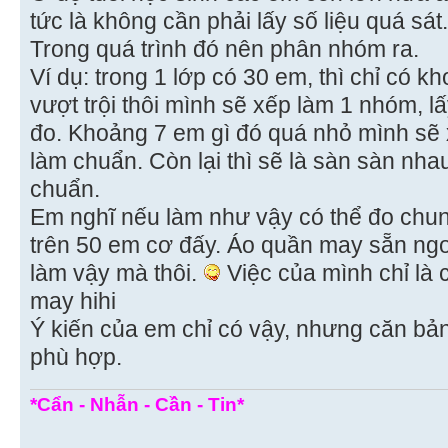
tức là không cần phải lấy số liệu quá sát.
Trong quá trình đó nên phân nhóm ra.
Ví dụ: trong 1 lớp có 30 em, thì chỉ có 
vượt trội thôi mình sẽ xếp làm 1 nhóm, l
đo. Khoảng 7 em gì đó quá nhỏ mình sẽ
làm chuẩn. Còn lại thì sẽ là sàn sàn nha
chuẩn.
Em nghĩ nếu làm như vậy có thể đo chun
trên 50 em cơ đấy. Áo quần may sẵn ngo
làm vậy mà thôi.
Việc của mình chỉ là 
may hihi
Ý kiến của em chỉ có vậy, nhưng căn bản
phù hợp.
*Cẩn - Nhẫn - Cần - Tin*