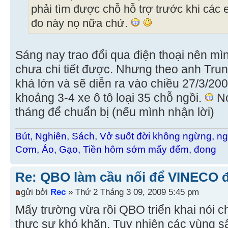
phải tìm được chỗ hỗ trợ trước khi các 
đo này nọ nữa chứ.
Sáng nay trao đổi qua điện thoại nên mì
chưa chi tiết được. Nhưng theo anh Trung
khá lớn và sẽ diễn ra vào chiều 27/3/2
khoảng 3-4 xe ô tô loại 35 chỗ ngồi.
Nó
tháng để chuẩn bị (nếu mình nhận lời)
Bút, Nghiên, Sách, Vở suốt đời không ngừng, ng
Cơm, Áo, Gạo, Tiền hôm sớm mấy đếm, đong
Re: QBO làm cầu nối để VINECO 
gửi bởi
Rec
» Thứ 2 Tháng 3 09, 2009 5:45 pm
Mấy trường vừa rồi QBO triển khai nói ch
thực sự khó khăn. Tuy nhiên các vùng s