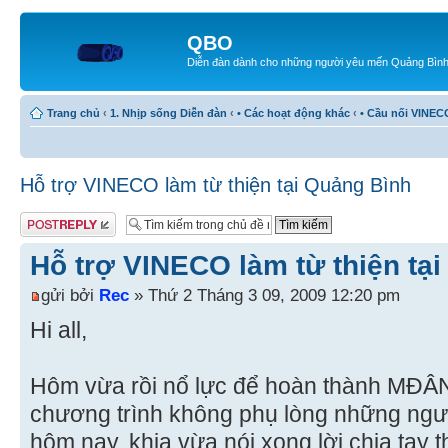
QBO
Diễn đàn dành cho những người yêu mến Quảng Bìn
Trang chủ
‹
1. Nhịp sống Diễn đàn
‹
• Các hoạt động khác
‹
• Cầu nối VINEC
Hỗ trợ VINECO làm từ thiện tại Quảng Bình
Gửi bài trả lời
Hỗ trợ VINECO làm từ thiện tạ
gửi bởi
Rec
» Thứ 2 Tháng 3 09, 2009 12:20 pm
Hi all,
Hôm vừa rồi nổ lực để hoàn thành MĐÂN,
chương trình không phụ lòng những ngườ
hôm nay, khia vừa nói xong lời chia tay 