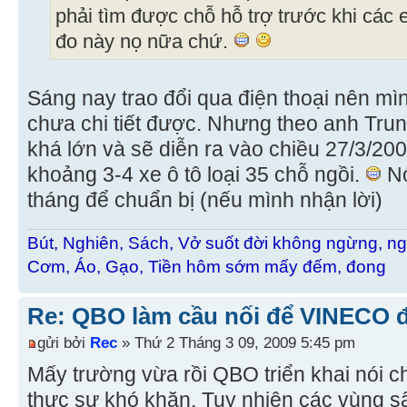
phải tìm được chỗ hỗ trợ trước khi các 
đo này nọ nữa chứ.
Sáng nay trao đổi qua điện thoại nên mì
chưa chi tiết được. Nhưng theo anh Trung
khá lớn và sẽ diễn ra vào chiều 27/3/2
khoảng 3-4 xe ô tô loại 35 chỗ ngồi.
Nó
tháng để chuẩn bị (nếu mình nhận lời)
Bút, Nghiên, Sách, Vở suốt đời không ngừng, ng
Cơm, Áo, Gạo, Tiền hôm sớm mấy đếm, đong
Re: QBO làm cầu nối để VINECO 
gửi bởi
Rec
» Thứ 2 Tháng 3 09, 2009 5:45 pm
Mấy trường vừa rồi QBO triển khai nói ch
thực sự khó khăn. Tuy nhiên các vùng s