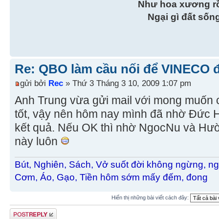
Như hoa xương r
Ngại gì đất sốn
Re: QBO làm cầu nối để VINECO 
gửi bởi
Rec
» Thứ 3 Tháng 3 10, 2009 1:07 pm
Anh Trung vừa gửi mail với mong muốn 
tốt, vậy nên hôm nay mình đã nhờ Đức H
kết quả. Nếu OK thì nhờ NgocNu và Hườn
này luôn
Bút, Nghiên, Sách, Vở suốt đời không ngừng, ng
Cơm, Áo, Gạo, Tiền hôm sớm mấy đếm, đong
Hiển thị những bài viết cách đây:
Gửi bài trả lời