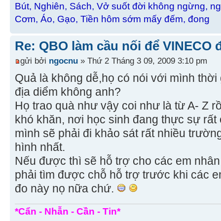
Bút, Nghiên, Sách, Vở suốt đời không ngừng, ng
Cơm, Áo, Gạo, Tiền hôm sớm mấy đếm, đong
Re: QBO làm cầu nối để VINECO 
gửi bởi
ngocnu
» Thứ 2 Tháng 3 09, 2009 3:10 pm
Quả là không dễ,họ có nói với mình thời
địa diểm không anh?
Họ trao quà như vậy coi như là từ A- Z r
khó khăn, nơi học sinh đang thực sự rấ
mình sẽ phải đi khảo sát rất nhiều trườn
hình nhất.
Nếu được thì sẽ hỗ trợ cho các em nhân
phải tìm được chỗ hỗ trợ trước khi các e
đo này nọ nữa chứ.
*Cẩn - Nhẫn - Cần - Tin*