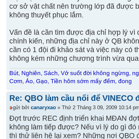
cơ sở vật chất nên trường lớp đã được b
không thuyết phục lắm.
Vấn đề là cần tìm được địa chỉ hợp lý vì
chính kiến, những địa chỉ này ở QB khô
cần có 1 đội đi khảo sát và việc này có 
không kém những chương trình vừa qua
Bút, Nghiên, Sách, Vở suốt đời không ngừng, ng
Cơm, Áo, Gạo, Tiền hôm sớm mấy đếm, đong
Re: QBO làm cầu nối để VINECO 
gửi bởi
canaryxao
» Thứ 2 Tháng 3 09, 2009 10:14 p
Đợt trước REC định triển khai MĐAN đợt 
không làm tiếp được? Nếu vì lý do gì đ
thì thử liên hệ lại xem? Những nơi QBO 