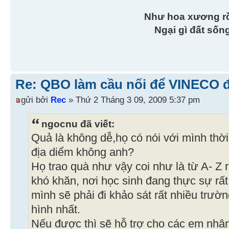
Như hoa xương r
Ngại gì đất sốn
Re: QBO làm cầu nối để VINECO 
gửi bởi
Rec
» Thứ 2 Tháng 3 09, 2009 5:37 pm
ngocnu đã viết:
Quả là không dễ,họ có nói với mình thờ
địa diểm không anh?
Họ trao quà như vậy coi như là từ A- Z 
khó khăn, nơi học sinh đang thực sự rấ
mình sẽ phải đi khảo sát rất nhiều trườ
hình nhất.
Nếu được thì sẽ hỗ trợ cho các em nhâ