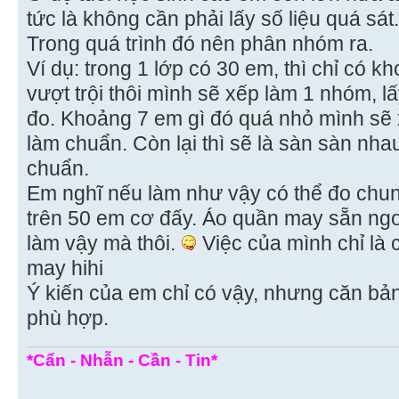
tức là không cần phải lấy số liệu quá sát.
Trong quá trình đó nên phân nhóm ra.
Ví dụ: trong 1 lớp có 30 em, thì chỉ có 
vượt trội thôi mình sẽ xếp làm 1 nhóm, l
đo. Khoảng 7 em gì đó quá nhỏ mình sẽ
làm chuẩn. Còn lại thì sẽ là sàn sàn nha
chuẩn.
Em nghĩ nếu làm như vậy có thể đo chun
trên 50 em cơ đấy. Áo quần may sẵn ngo
làm vậy mà thôi.
Việc của mình chỉ là 
may hihi
Ý kiến của em chỉ có vậy, nhưng căn bản
phù hợp.
*Cẩn - Nhẫn - Cần - Tin*