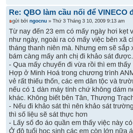
Re: QBO làm cầu nối để VINECO 
gửi bởi
ngocnu
» Thứ 3 Tháng 3 10, 2009 9:13 am
Từ nay đến 23 em có mấy ngày hơi kẹt v
như ngày, ngoài ra có mấy việc bên xã 
tháng thanh niên mà. Nhưng em sẽ sắp x
bám càng mấy anh chị đi khảo sát được.
- Qua mấy chuyến đi vừa rồi thì em thấy
Hợp ở Minh Hoá trong chương trình ANMĐ
vẻ rất thiếu thốn, các em dân tộc và tr
nếu có 1 dàn máy tính chứ không dám nó
khác. Không biết bên Tân, Thượng Trạch 
- Nếu đi khảo sát thì nên khảo sát trườn
thì số liệu sẽ sát thực hơn
- Lấy số đo áo quần em thấy việc này có
Ở độ tuổi học sinh các em còn lớn nữa á