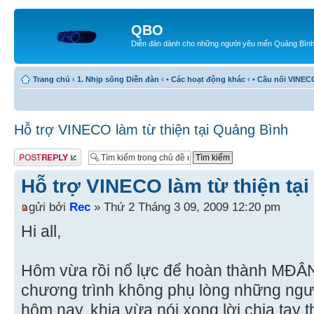
QBO
Diễn đàn dành cho những người yêu mến Quảng Bìn
Trang chủ
‹
1. Nhịp sống Diễn đàn
‹
• Các hoạt động khác
‹
• Cầu nối VINEC
Hỗ trợ VINECO làm từ thiện tại Quảng Bình
Gửi bài trả lời
Hỗ trợ VINECO làm từ thiện tạ
gửi bởi
Rec
» Thứ 2 Tháng 3 09, 2009 12:20 pm
Hi all,
Hôm vừa rồi nổ lực để hoàn thành MĐÂN,
chương trình không phụ lòng những ngườ
hôm nay, khia vừa nói xong lời chia tay 