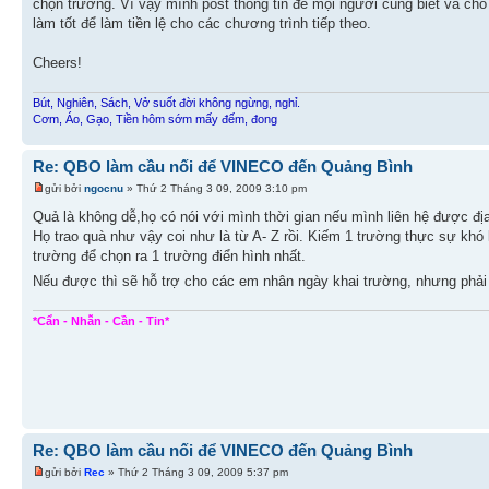
chọn trường. Vì vậy mình post thông tin để mọi người cùng biết và cho
làm tốt để làm tiền lệ cho các chương trình tiếp theo.
Cheers!
Bút, Nghiên, Sách, Vở suốt đời không ngừng, nghỉ.
Cơm, Áo, Gạo, Tiền hôm sớm mấy đếm, đong
Re: QBO làm cầu nối để VINECO đến Quảng Bình
gửi bởi
ngocnu
» Thứ 2 Tháng 3 09, 2009 3:10 pm
Quả là không dễ,họ có nói với mình thời gian nếu mình liên hệ được đ
Họ trao quà như vậy coi như là từ A- Z rồi. Kiếm 1 trường thực sự khó
trường để chọn ra 1 trường điển hình nhất.
Nếu được thì sẽ hỗ trợ cho các em nhân ngày khai trường, nhưng phải
*Cẩn - Nhẫn - Cần - Tin*
Re: QBO làm cầu nối để VINECO đến Quảng Bình
gửi bởi
Rec
» Thứ 2 Tháng 3 09, 2009 5:37 pm