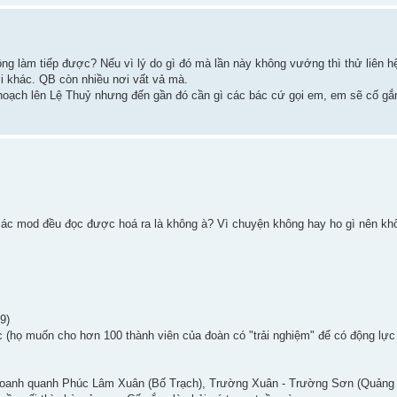
ng làm tiếp được? Nếu vì lý do gì đó mà lần này không vướng thì thử liên 
i khác. QB còn nhiều nơi vất vả mà.
hoạch lên Lệ Thuỷ nhưng đến gần đó cần gì các bác cứ gọi em, em sẽ cố gắn
c mod đều đọc được hoá ra là không à? Vì chuyện không hay ho gì nên khôn
9)
 (họ muốn cho hơn 100 thành viên của đoàn có "trải nghiệm" để có động lực 
chỉ loanh quanh Phúc Lâm Xuân (Bố Trạch), Trường Xuân - Trường Sơn (Quảng