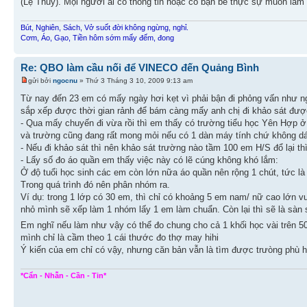
(Lệ Thuỷ). Mọi người ai có thông tin hoặc có bạn bè thực sự muốn làm 
Bút, Nghiên, Sách, Vở suốt đời không ngừng, nghỉ.
Cơm, Áo, Gạo, Tiền hôm sớm mấy đếm, đong
Re: QBO làm cầu nối để VINECO đến Quảng Bình
gửi bởi
ngocnu
» Thứ 3 Tháng 3 10, 2009 9:13 am
Từ nay đến 23 em có mấy ngày hơi kẹt vì phải bận đi phỏng vấn như n
sắp xếp được thời gian rảnh để bám càng mấy anh chị đi khảo sát đượ
- Qua mấy chuyến đi vừa rồi thì em thấy có trường tiểu học Yên Hợp ở
và trường cũng đang rất mong mỏi nếu có 1 dàn máy tính chứ không dá
- Nếu đi khảo sát thì nên khảo sát trường nào tầm 100 em H/S đổ lại thì
- Lấy số đo áo quần em thấy việc này có lẽ cúng không khó lắm:
Ở độ tuổi học sinh các em còn lớn nữa áo quần nên rộng 1 chút, tức là 
Trong quá trình đó nên phân nhóm ra.
Ví dụ: trong 1 lớp có 30 em, thì chỉ có khoảng 5 em nam/ nữ cao lớn v
nhỏ mình sẽ xếp làm 1 nhóm lấy 1 em làm chuẩn. Còn lại thì sẽ là sàn 
Em nghĩ nếu làm như vậy có thể đo chung cho cả 1 khối học vài trên 
mình chỉ là cầm theo 1 cái thước đo thợ may hihi
Ý kiến của em chỉ có vậy, nhưng căn bản vẫn là tìm được trưòng phù 
*Cẩn - Nhẫn - Cần - Tin*