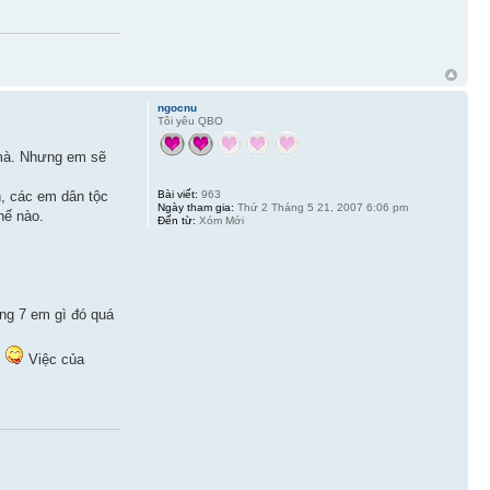
ngocnu
Tôi yêu QBO
 mà. Nhưng em sẽ
Bài viết:
963
n, các em dân tộc
Ngày tham gia:
Thứ 2 Tháng 5 21, 2007 6:06 pm
hế nào.
Đến từ:
Xóm Mới
ảng 7 em gì đó quá
.
Việc của