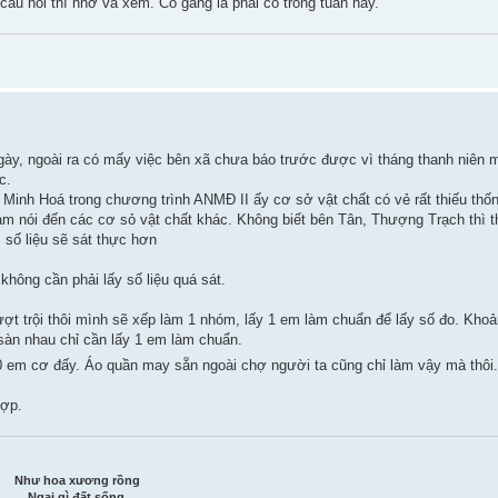
cầu nối thì nhờ vả xem. Cố gắng là phải có trong tuần này.
gày, ngoài ra có mấy việc bên xã chưa báo trước được vì tháng thanh niên
c.
 Minh Hoá trong chương trình ANMĐ II ấy cơ sở vật chất có vẻ rất thiếu thố
m nói đến các cơ sỏ vật chất khác. Không biết bên Tân, Thượng Trạch thì t
 số liệu sẽ sát thực hơn
không cần phải lấy số liệu quá sát.
ượt trội thôi mình sẽ xếp làm 1 nhóm, lấy 1 em làm chuẩn để lấy số đo. Kho
sàn nhau chỉ cần lấy 1 em làm chuẩn.
50 em cơ đấy. Áo quần may sẵn ngoài chợ người ta cũng chỉ làm vậy mà thôi
hợp.
Như hoa xương rồng
Ngại gì đất sống
.