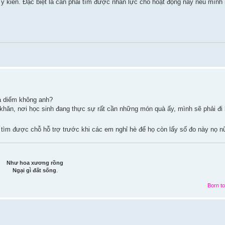
 ý kiến. Đặc biệt là cần phải tìm được nhân lực cho hoạt động này nếu mình 
ịa diểm không anh?
 khăn, nơi học sinh đang thực sự rất cần những món quà ấy, mình sẽ phải đi 
 tìm được chỗ hỗ trợ trước khi các em nghỉ hè để họ còn lấy số đo này nọ 
Như hoa xương rồng
Ngại gì đất sống
.
Born to