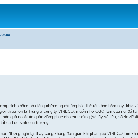
h
O 2008
ng trình không phụ lòng những người ủng hộ. Thế rồi sáng hôm nay, khia vừ
y giới thiệu tên là Trung ở công ty VINECO, muốn nhờ QBO làm cầu nối để t
món quà ngoài áo quần đồng phục cho cả trường (sẽ lấy số liệu, số đo để đặ
 tất cả học sinh của trường.
nối. Nhưng nghĩ lại thấy cũng không đơn giản khi phải giúp VINECO làm khảo 