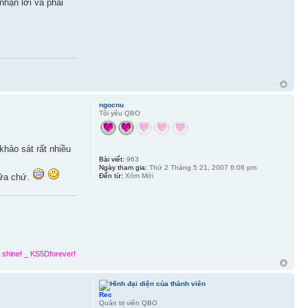
nhận lời và phải
ngocnu
Tôi yêu QBO
khảo sát rất nhiều
Bài viết:
963
Ngày tham gia:
Thứ 2 Tháng 5 21, 2007 6:06 pm
nữa chứ.
Đến từ:
Xóm Mới
 shine! _ KS5Dforever!
Rec
Quản trị viên QBO