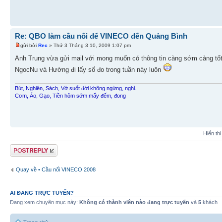
Re: QBO làm cầu nối để VINECO đến Quảng Bình
gửi bởi
Rec
» Thứ 3 Tháng 3 10, 2009 1:07 pm
Anh Trung vừa gửi mail với mong muốn có thông tin càng sớm càng tố
NgocNu và Hường đi lấy số đo trong tuần này luôn
Bút, Nghiên, Sách, Vở suốt đời không ngừng, nghỉ.
Cơm, Áo, Gạo, Tiền hôm sớm mấy đếm, đong
Hiển th
Gửi bài trả lời
Quay về • Cầu nối VINECO 2008
AI ĐANG TRỰC TUYẾN?
Đang xem chuyên mục này:
Không có thành viên nào đang trực tuyến
và
5
khách