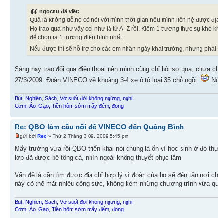
ngocnu đã viết:
Quả là không dễ,họ có nói với mình thời gian nếu mình liên hệ được đ
Họ trao quà như vậy coi như là từ A- Z rồi. Kiếm 1 trường thực sự khó 
để chọn ra 1 trường điển hình nhất.
Nếu được thì sẽ hỗ trợ cho các em nhân ngày khai trường, nhưng phải 
Sáng nay trao đổi qua điện thoại nên mình cũng chỉ hỏi sơ qua, chưa ch
27/3/2009. Đoàn VINECO về khoảng 3-4 xe ô tô loại 35 chỗ ngồi.
Nó
Bút, Nghiên, Sách, Vở suốt đời không ngừng, nghỉ.
Cơm, Áo, Gạo, Tiền hôm sớm mấy đếm, đong
Re: QBO làm cầu nối để VINECO đến Quảng Bình
gửi bởi
Rec
» Thứ 2 Tháng 3 09, 2009 5:45 pm
Mấy trường vừa rồi QBO triển khai nói chung là ổn vì học sinh ở đó 
lớp đã được bê tông cả, nhìn ngoài không thuyết phục lắm.
Vấn đề là cần tìm được địa chỉ hợp lý vì đoàn của họ sẽ đến tận nơi ch
này có thể mất nhiều công sức, không kém những chương trình vừa qu
Bút, Nghiên, Sách, Vở suốt đời không ngừng, nghỉ.
Cơm, Áo, Gạo, Tiền hôm sớm mấy đếm, đong