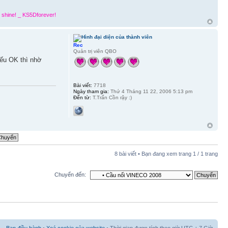
 shine! _ KS5Dforever!
Rec
Quản trị viên QBO
Nếu OK thì nhờ
Bài viết:
7718
Ngày tham gia:
Thứ 4 Tháng 11 22, 2006 5:13 pm
Đến từ:
T.Trấn Cồn rậy :)
8 bài viết • Bạn đang xem trang
1
/
1
trang
Chuyển đến: