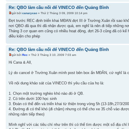
Re: QBO làm cầu nối để VINECO đến Quảng Bình
gửi bởi
canaryxao
» Thứ 2 Tháng 3 09, 2009 10:14 pm
Đợt trước REC định triển khai MĐAN đợt III ở Trường Xuân rồi sao khô
nơi QBO đã qua thì đã nhận được quà, em nghĩ là nên đi tiếp những nơ
Tháng 3 cơ quan em cũng có nhiều hoạt động, đợt 26-3 cũng đã có kế 
điều kiện cho phép
Re: QBO làm cầu nối để VINECO đến Quảng Bình
gửi bởi
Rec
» Thứ 3 Tháng 3 10, 2009 7:03 am
Hi Cana & All,
Lý do cancel ở Trường Xuân mình post bên box ẩn MĐÂN, cứ nghĩ là cá
Về nội dung khảo sát của VINECO thì yêu cầu của họ là:
1. Chọn một trường nghèo khó nào đó ở QB.
2. Có trên dưới 100 học sinh
3. Đoàn có thể đến và triển khai từ thiện trong vòng 5h (13-18h,27/3/200
4. Đường đi có thể khó (đi chậm) nhưng có thể cho xe 35 chỗ vào được
những năm tiếp theo)
Mình nghĩ với các tiêu chí như trên thì có thể tìm được một số địa 