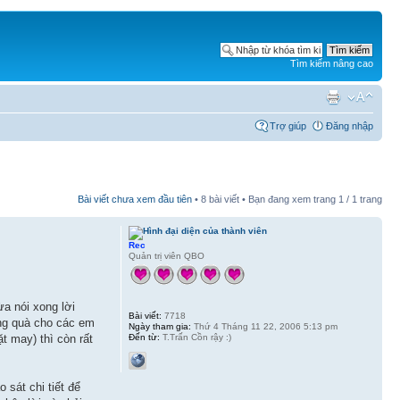
Tìm kiếm nâng cao
Trợ giúp
Đăng nhập
Bài viết chưa xem đầu tiên
• 8 bài viết • Bạn đang xem trang
1
/
1
trang
Rec
Quản trị viên QBO
a nói xong lời
Bài viết:
7718
ặng quà cho các em
Ngày tham gia:
Thứ 4 Tháng 11 22, 2006 5:13 pm
Đến từ:
T.Trấn Cồn rậy :)
t may) thì còn rất
sát chi tiết để