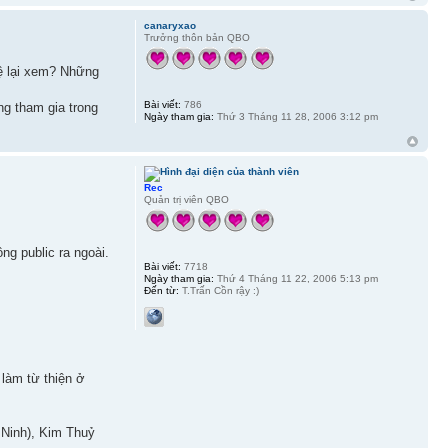
canaryxao
Trưởng thôn bản QBO
hệ lại xem? Những
Bài viết:
786
g tham gia trong
Ngày tham gia:
Thứ 3 Tháng 11 28, 2006 3:12 pm
Rec
Quản trị viên QBO
g public ra ngoài.
Bài viết:
7718
Ngày tham gia:
Thứ 4 Tháng 11 22, 2006 5:13 pm
Đến từ:
T.Trấn Cồn rậy :)
làm từ thiện ở
 Ninh), Kim Thuỷ