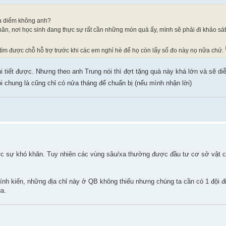
ịa diểm không anh?
khăn, nơi học sinh đang thực sự rất cần những món quà ấy, mình sẽ phải đi khảo sát
tìm được chỗ hỗ trợ trước khi các em nghỉ hè để họ còn lấy số đo này nọ nữa chứ.
i tiết được. Nhưng theo anh Trung nói thì đợt tặng quà này khá lớn và sẽ diễ
i chung là cũng chỉ có nửa tháng để chuẩn bị (nếu mình nhận lời)
thực sự khó khăn. Tuy nhiên các vùng sâu/xa thường được đầu tư cơ sở vật 
ính kiến, những địa chỉ này ở QB không thiếu nhưng chúng ta cần có 1 đội đi
a.