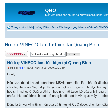
QBO
Diễn đàn dành cho những người yêu mến Quảng Bìn
Trang chủ
‹
1. Nhịp sống Diễn đàn
‹
• Các hoạt động khác
‹
• Cầu nối VINEC
Hỗ trợ VINECO làm từ thiện tại Quảng Bình
Gửi bài trả lời
Hỗ trợ VINECO làm từ thiện tại Quảng Bình
gửi bởi
Rec
» Thứ 2 Tháng 3 09, 2009 12:20 pm
Hi all,
Hôm vừa rồi nổ lực để hoàn thành MĐÂN, tâm niệm làm thật tốt để chươ
chia tay thì nhận được điện thoại của một người gọi từ Hà Nội. Anh ấ
học sinh nghèo ở Quảng Bình. Theo như mô tả sơ bộ của anh Trung thì 
nhiều phần quà khác, họ có thể trang bị cặp, sách vở, quạt máy, ... cho
Đúng là tin vui vì những món quà và tin vui vì QBO được chọn làm cầu 