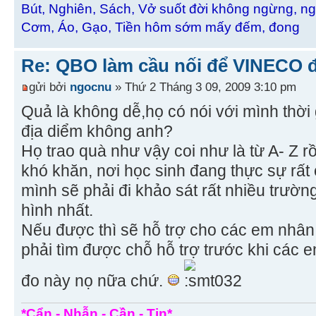
Bút, Nghiên, Sách, Vở suốt đời không ngừng, ng
Cơm, Áo, Gạo, Tiền hôm sớm mấy đếm, đong
Re: QBO làm cầu nối để VINECO 
gửi bởi
ngocnu
» Thứ 2 Tháng 3 09, 2009 3:10 pm
Quả là không dễ,họ có nói với mình thời
địa diểm không anh?
Họ trao quà như vậy coi như là từ A- Z r
khó khăn, nơi học sinh đang thực sự rấ
mình sẽ phải đi khảo sát rất nhiều trườn
hình nhất.
Nếu được thì sẽ hỗ trợ cho các em nhân
phải tìm được chỗ hỗ trợ trước khi các e
đo này nọ nữa chứ.
*Cẩn - Nhẫn - Cần - Tin*