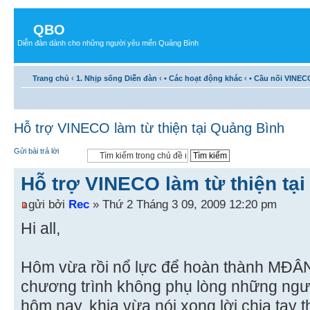
QBO
Diễn đàn dành cho những người yêu mến Quảng Bình
Trang chủ
‹
1. Nhịp sống Diễn đàn
‹
• Các hoạt động khác
‹
• Cầu nối VINEC
Hỗ trợ VINECO làm từ thiện tại Quảng Bình
Gửi bài trả lời
Hỗ trợ VINECO làm từ thiện tạ
gửi bởi
Rec
» Thứ 2 Tháng 3 09, 2009 12:20 pm
Hi all,
Hôm vừa rồi nổ lực để hoàn thành MĐÂN,
chương trình không phụ lòng những ngườ
hôm nay, khia vừa nói xong lời chia tay 