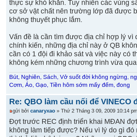
thực sự khó khăn. Tuy nhiên các vùng s
cơ sở vật chất nên trường lớp đã được b
không thuyết phục lắm.
Vấn đề là cần tìm được địa chỉ hợp lý vì
chính kiến, những địa chỉ này ở QB khô
cần có 1 đội đi khảo sát và việc này có 
không kém những chương trình vừa qua
Bút, Nghiên, Sách, Vở suốt đời không ngừng, ng
Cơm, Áo, Gạo, Tiền hôm sớm mấy đếm, đong
Re: QBO làm cầu nối để VINECO 
gửi bởi
canaryxao
» Thứ 2 Tháng 3 09, 2009 10:14 p
Đợt trước REC định triển khai MĐAN đợt 
không làm tiếp được? Nếu vì lý do gì đ