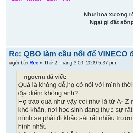
Như hoa xương r
Ngại gì đất sốn
Re: QBO làm cầu nối để VINECO 
gửi bởi
Rec
» Thứ 2 Tháng 3 09, 2009 5:37 pm
ngocnu đã viết:
Quả là không dễ,họ có nói với mình thờ
địa diểm không anh?
Họ trao quà như vậy coi như là từ A- Z 
khó khăn, nơi học sinh đang thực sự rấ
mình sẽ phải đi khảo sát rất nhiều trườ
hình nhất.