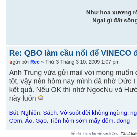
Như hoa xương r
Ngại gì đất sốn
Re: QBO làm cầu nối để VINECO 
gửi bởi
Rec
» Thứ 3 Tháng 3 10, 2009 1:07 pm
Anh Trung vừa gửi mail với mong muốn 
tốt, vậy nên hôm nay mình đã nhờ Đức H
kết quả. Nếu OK thì nhờ NgocNu và Hườn
này luôn
Bút, Nghiên, Sách, Vở suốt đời không ngừng, ng
Cơm, Áo, Gạo, Tiền hôm sớm mấy đếm, đong
Hiển thị những bài viết cách đây: