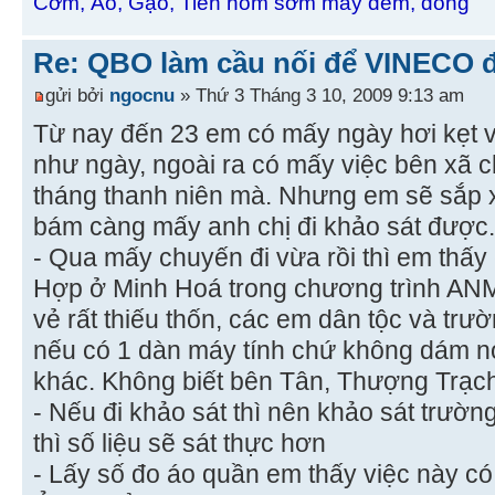
Cơm, Áo, Gạo, Tiền hôm sớm mấy đếm, đong
Re: QBO làm cầu nối để VINECO 
gửi bởi
ngocnu
» Thứ 3 Tháng 3 10, 2009 9:13 am
Từ nay đến 23 em có mấy ngày hơi kẹt v
như ngày, ngoài ra có mấy việc bên xã 
tháng thanh niên mà. Nhưng em sẽ sắp x
bám càng mấy anh chị đi khảo sát được.
- Qua mấy chuyến đi vừa rồi thì em thấy
Hợp ở Minh Hoá trong chương trình ANMĐ
vẻ rất thiếu thốn, các em dân tộc và tr
nếu có 1 dàn máy tính chứ không dám nó
khác. Không biết bên Tân, Thượng Trạch 
- Nếu đi khảo sát thì nên khảo sát trườn
thì số liệu sẽ sát thực hơn
- Lấy số đo áo quần em thấy việc này có