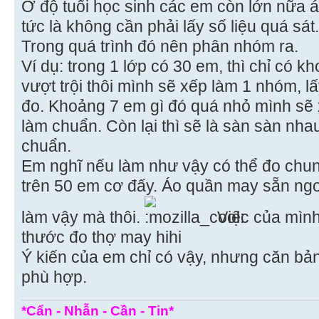
Ở độ tuổi học sinh các em còn lớn nữa á
tức là không cần phải lấy số liệu quá sát.
Trong quá trình đó nên phân nhóm ra.
Ví dụ: trong 1 lớp có 30 em, thì chỉ có 
vượt trội thôi mình sẽ xếp làm 1 nhóm, l
đo. Khoảng 7 em gì đó quá nhỏ mình sẽ
làm chuẩn. Còn lại thì sẽ là sàn sàn nha
chuẩn.
Em nghĩ nếu làm như vậy có thể đo chun
trên 50 em cơ đấy. Áo quần may sẵn ngo
làm vậy mà thôi.
Việc của mình 
thước đo thợ may hihi
Ý kiến của em chỉ có vậy, nhưng căn bản
phù hợp.
*Cẩn - Nhẫn - Cần - Tin*