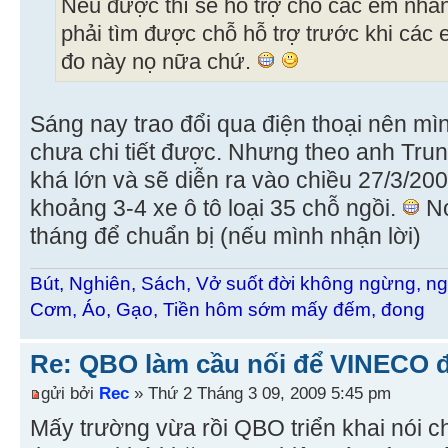
Nếu được thì sẽ hỗ trợ cho các em nhâ
phải tìm được chỗ hỗ trợ trước khi các 
đo này nọ nữa chứ.
Sáng nay trao đổi qua điện thoại nên mì
chưa chi tiết được. Nhưng theo anh Trung
khá lớn và sẽ diễn ra vào chiều 27/3/2
khoảng 3-4 xe ô tô loại 35 chỗ ngồi.
Nó
tháng để chuẩn bị (nếu mình nhận lời)
Bút, Nghiên, Sách, Vở suốt đời không ngừng, ng
Cơm, Áo, Gạo, Tiền hôm sớm mấy đếm, đong
Re: QBO làm cầu nối để VINECO 
gửi bởi
Rec
» Thứ 2 Tháng 3 09, 2009 5:45 pm
Mấy trường vừa rồi QBO triển khai nói ch