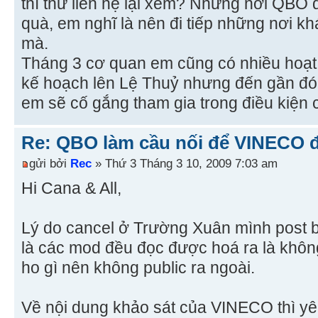
thì thử liên hệ lại xem? Những nơi QBO 
quà, em nghĩ là nên đi tiếp những nơi kh
mà.
Tháng 3 cơ quan em cũng có nhiều hoạt 
kế hoạch lên Lệ Thuỷ nhưng đến gần đó 
em sẽ cố gắng tham gia trong điều kiện
Re: QBO làm cầu nối để VINECO 
gửi bởi
Rec
» Thứ 3 Tháng 3 10, 2009 7:03 am
Hi Cana & All,
Lý do cancel ở Trường Xuân mình post 
là các mod đều đọc được hoá ra là khô
ho gì nên không public ra ngoài.
Về nội dung khảo sát của VINECO thì yê