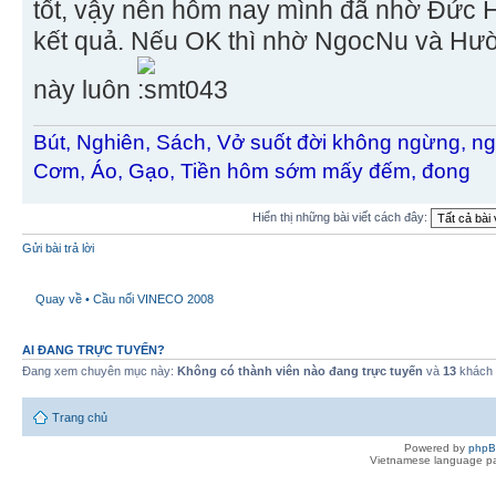
tốt, vậy nên hôm nay mình đã nhờ Đức H
kết quả. Nếu OK thì nhờ NgocNu và Hườn
này luôn
Bút, Nghiên, Sách, Vở suốt đời không ngừng, ng
Cơm, Áo, Gạo, Tiền hôm sớm mấy đếm, đong
Hiển thị những bài viết cách đây:
Gửi bài trả lời
Quay về • Cầu nối VINECO 2008
AI ĐANG TRỰC TUYẾN?
Đang xem chuyên mục này:
Không có thành viên nào đang trực tuyến
và
13
khách
Trang chủ
Powered by
php
Vietnamese language pa