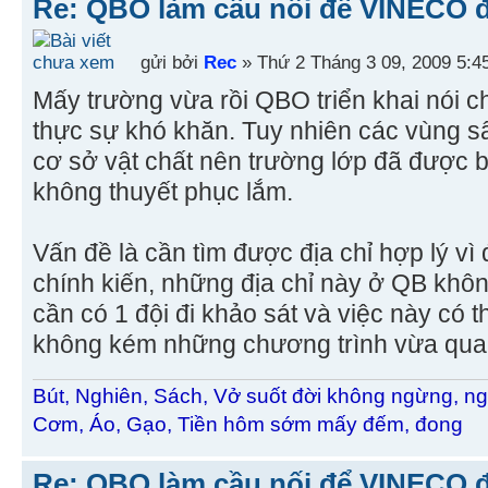
Re: QBO làm cầu nối để VINECO 
gửi bởi
Rec
» Thứ 2 Tháng 3 09, 2009 5:4
Mấy trường vừa rồi QBO triển khai nói ch
thực sự khó khăn. Tuy nhiên các vùng s
cơ sở vật chất nên trường lớp đã được b
không thuyết phục lắm.
Vấn đề là cần tìm được địa chỉ hợp lý vì
chính kiến, những địa chỉ này ở QB khô
cần có 1 đội đi khảo sát và việc này có 
không kém những chương trình vừa qua
Bút, Nghiên, Sách, Vở suốt đời không ngừng, ng
Cơm, Áo, Gạo, Tiền hôm sớm mấy đếm, đong
Re: QBO làm cầu nối để VINECO 