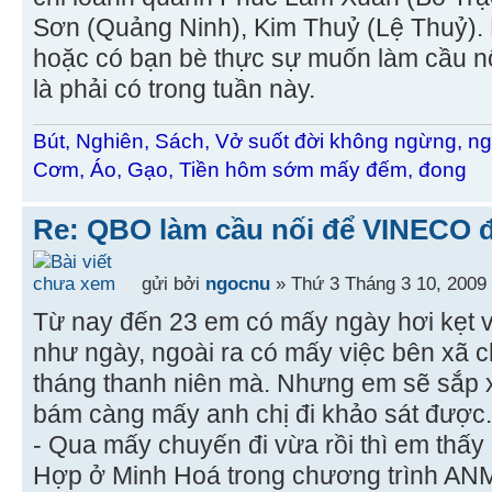
Sơn (Quảng Ninh), Kim Thuỷ (Lệ Thuỷ). M
hoặc có bạn bè thực sự muốn làm cầu nố
là phải có trong tuần này.
Bút, Nghiên, Sách, Vở suốt đời không ngừng, ng
Cơm, Áo, Gạo, Tiền hôm sớm mấy đếm, đong
Re: QBO làm cầu nối để VINECO 
gửi bởi
ngocnu
» Thứ 3 Tháng 3 10, 2009
Từ nay đến 23 em có mấy ngày hơi kẹt v
như ngày, ngoài ra có mấy việc bên xã 
tháng thanh niên mà. Nhưng em sẽ sắp x
bám càng mấy anh chị đi khảo sát được.
- Qua mấy chuyến đi vừa rồi thì em thấy
Hợp ở Minh Hoá trong chương trình ANMĐ