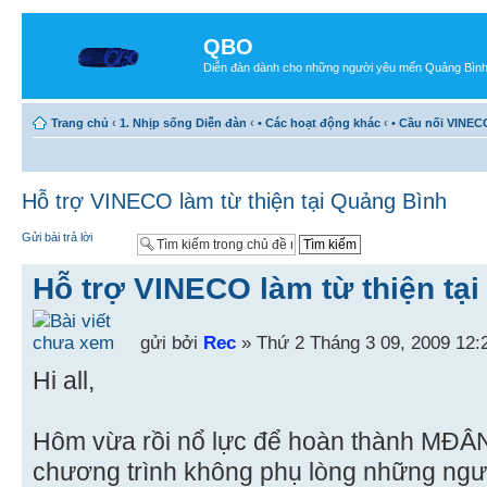
QBO
Diễn đàn dành cho những người yêu mến Quảng Bìn
Trang chủ
‹
1. Nhịp sống Diễn đàn
‹
• Các hoạt động khác
‹
• Cầu nối VINEC
Hỗ trợ VINECO làm từ thiện tại Quảng Bình
Gửi bài trả lời
Hỗ trợ VINECO làm từ thiện tạ
gửi bởi
Rec
» Thứ 2 Tháng 3 09, 2009 12:
Hi all,
Hôm vừa rồi nổ lực để hoàn thành MĐÂN,
chương trình không phụ lòng những ngườ