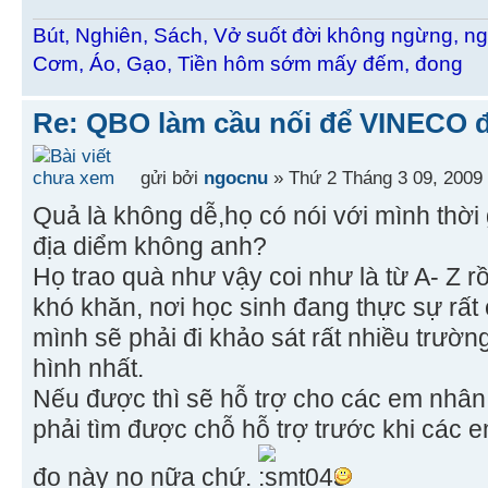
Bút, Nghiên, Sách, Vở suốt đời không ngừng, ng
Cơm, Áo, Gạo, Tiền hôm sớm mấy đếm, đong
Re: QBO làm cầu nối để VINECO 
gửi bởi
ngocnu
» Thứ 2 Tháng 3 09, 2009
Quả là không dễ,họ có nói với mình thời
địa diểm không anh?
Họ trao quà như vậy coi như là từ A- Z r
khó khăn, nơi học sinh đang thực sự rấ
mình sẽ phải đi khảo sát rất nhiều trườn
hình nhất.
Nếu được thì sẽ hỗ trợ cho các em nhân
phải tìm được chỗ hỗ trợ trước khi các e
đo này nọ nữa chứ.