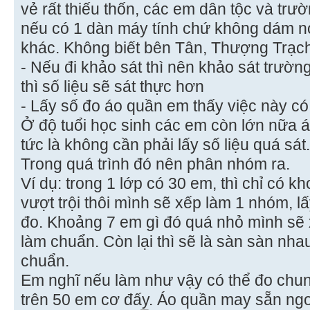
vẻ rất thiếu thốn, các em dân tộc và tr
nếu có 1 dàn máy tính chứ không dám nó
khác. Không biết bên Tân, Thượng Trạch 
- Nếu đi khảo sát thì nên khảo sát trườn
thì số liệu sẽ sát thực hơn
- Lấy số đo áo quần em thấy việc này có
Ở độ tuổi học sinh các em còn lớn nữa á
tức là không cần phải lấy số liệu quá sát.
Trong quá trình đó nên phân nhóm ra.
Ví dụ: trong 1 lớp có 30 em, thì chỉ có 
vượt trội thôi mình sẽ xếp làm 1 nhóm, l
đo. Khoảng 7 em gì đó quá nhỏ mình sẽ
làm chuẩn. Còn lại thì sẽ là sàn sàn nha
chuẩn.
Em nghĩ nếu làm như vậy có thể đo chun
trên 50 em cơ đấy. Áo quần may sẵn ngo