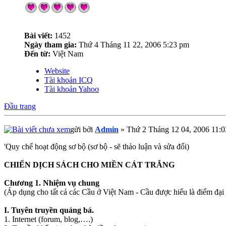
Bài viết:
1452
Ngày tham gia:
Thứ 4 Tháng 11 22, 2006 5:23 pm
Đến từ:
Việt Nam
Website
Tài khoản ICQ
Tài khoản Yahoo
Đầu trang
gửi bởi
Admin
» Thứ 2 Tháng 12 04, 2006 11:
'Quy chế hoạt động sơ bộ (sơ bộ - sẽ thảo luận và sửa đổi)
CHIẾN DỊCH SÁCH CHO MIỀN CÁT TRẮNG
Chương 1. Nhiệm vụ chung
(Áp dụng cho tất cả các Cầu ở Việt Nam - Cầu được hiểu là điểm đại 
I. Tuyên truyền quảng bá.
1. Internet (forum, blog,….)