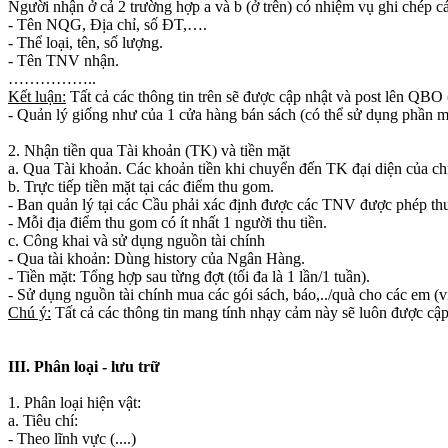
Người nhận ở cả 2 trường hợp a và b (ở trên) có nhiệm vụ ghi chép cá
- Tên NQG, Địa chỉ, số ĐT,….
- Thể loại, tên, số lượng.
- Tên TNV nhận.
……………..
Kết luận:
Tất cả các thông tin trên sẽ được cập nhật và post lên
- Quản l‎ý giống như của 1 cửa hàng bán sách (có thể sử dụng phần 
2. Nhận tiền qua Tài khoản (TK) và tiền mặt
a. Qua Tài khoản. Các khoản tiền khi chuyển đến TK đại diện của ch
b. Trực tiếp tiền mặt tại các điểm thu gom.
- Ban quản lý tại các Cầu phải xác định được các TNV được phép thu
- Mỗi địa điểm thu gom có ít nhất 1 người thu tiền.
c. Công khai và sử dụng nguồn tài chính
- Qua tài khoản: Dùng history của Ngân Hàng.
- Tiền mặt: Tổng hợp sau từng đợt (tối đa là 1 lần/1 tuần).
- Sử dụng nguồn tài chính mua các gói sách, báo,../quà cho các em (v
Chú ý:
Tất cả các thông tin mang tính nhạy cảm này sẽ luôn được cập 
III. Phân loại - lưu trữ
1. Phân loại hiện vật:
a. Tiêu chí:
- Theo lĩnh vực (....)