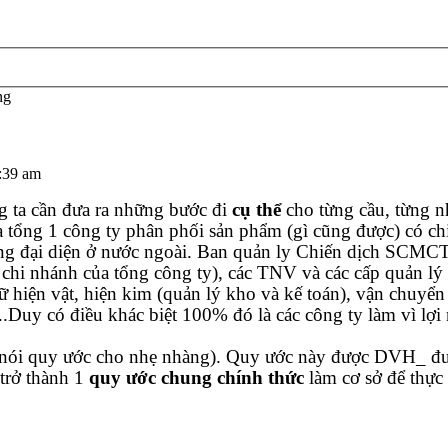
ng
:39 am
 ta cần đưa ra những bước đi
cụ thể
cho từng cầu, từng 
tổng 1 công ty phân phối sản phẩm (gì cũng được) có chi 
g đại diện ở nước ngoài. Ban quản ly Chiến dịch SCMCT 
 chi nhánh của tổng công ty), các TNV và các cấp quản lý 
ữ hiện vật, hiện kim (quản lý kho và kế toán), vận chuyể
..Duy có điều khác biệt 100% đó là các công ty làm vì lợ
y nói quy ước cho nhẹ nhàng). Quy ước này được DVH_ đưa
 trở thành 1
quy ước chung chính thức
làm cơ sở để thực 