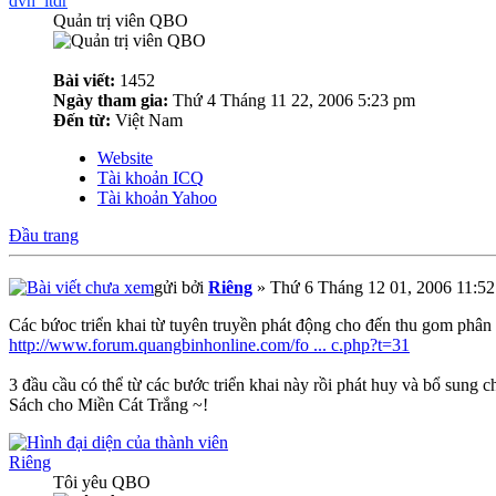
dvh_itdr
Quản trị viên QBO
Bài viết:
1452
Ngày tham gia:
Thứ 4 Tháng 11 22, 2006 5:23 pm
Đến từ:
Việt Nam
Website
Tài khoản ICQ
Tài khoản Yahoo
Đầu trang
gửi bởi
Riêng
» Thứ 6 Tháng 12 01, 2006 11:5
Các bứoc triển khai từ tuyên truyền phát động cho đến thu gom phân p
http://www.forum.quangbinhonline.com/fo ... c.php?t=31
3 đầu cầu có thể từ các bước triển khai này rồi phát huy và bổ sung 
Sách cho Miền Cát Trắng ~!
Riêng
Tôi yêu QBO