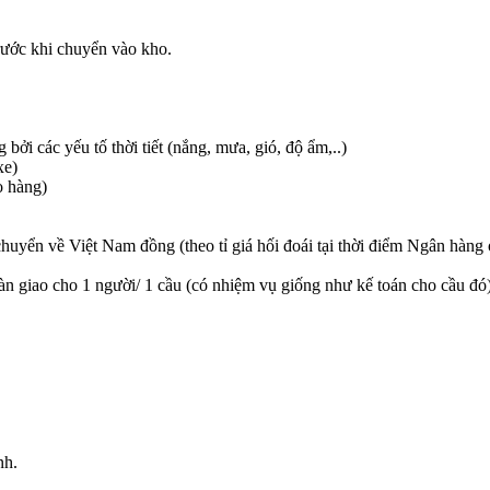
trước khi chuyển vào kho.
ởi các yếu tố thời tiết (nắng, mưa, gió, độ ẩm,..)
xe)
o hàng)
chuyển về Việt Nam đồng (theo tỉ giá hối đoái tại thời điểm Ngân hàn
àn giao cho 1 người/ 1 cầu (có nhiệm vụ giống như kế toán cho cầu đ
nh.