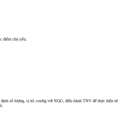
c điểm chủ yếu:
định số lượng, vị trí, config với NQG, điều hành TNV để thực hiện n
ó.