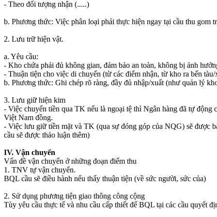
- Theo đối tượng nhận (.....)
b. Phương thức: Việc phân loại phải thực hiện ngay tại cầu thu gom 
2. Lưu trữ hiện vật.
a. Yêu cầu:
- Kho chứa phải đủ không gian, đảm bảo an toàn, không bị ảnh hưởng b
- Thuận tiện cho việc di chuyển (từ các điểm nhận, từ kho ra bến tàu/
b. Phương thức: Ghi chép rõ ràng, đầy đủ nhập/xuất (như quản l‎ý kh
3. Lưu giữ hiện kim
- Việc chuyển tiền qua TK nếu là ngoại tệ thì Ngân hàng đã tự động 
Việt Nam đồng.
- Việc lưu giữ tiền mặt và TK (qua sự đóng góp của NQG) sẽ được b
cầu sẽ được thảo luận thêm)
IV. Vận chuyển
Vấn đề vận chuyển ở những đoạn điểm thu
1. TNV tự vận chuyển.
BQL cầu sẽ điều hành nếu thấy thuận tiện (về sức người, sức của)
2. Sử dụng phương tiện giao thông công cộng
Tùy yêu cầu thực tế và nhu cầu cấp thiết để BQL tại các cầu quyết đị