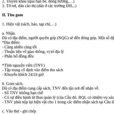
2. Truyền khẩu (qua bạn bè, đồng hương,…)
3. Tờ rơi, dán cáo thị (dán ở các trường ĐH,..)
II. Thu gom
1. Hiện vật (sách, báo, tạp chí,…)
a. Nhận.
Đã có địa điểm, người quyên góp (NQG) sẽ đến đóng góp. Một số đặ
*Địa điểm:
- Càng nhiều càng tốt
- Thuận tiện về giao thông, vị trí địa lý
- Phân bố đồng đều
*Tình nguyện viên (TNV)
- Tập trung cố định vào điểm thu sách
- Khuyến khích 24/24 giờ
b. Gom sách.
Đã có địa điểm cung cấp sách, TNV đến tận nơi để nhận về.
- Số TNV không hạn chế
- Có sự điều hành từ Ban quản lý (của Cầu đó. BQL có nhiệm vụ xác 
- TNV phải nộp lại hiện vật cho 1 trong các điểm nhận sách tại Cầu đ
c. Văn thư - ghi chép