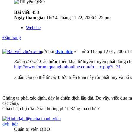
Bài viết:
458
Ngày tham gia:
Thứ 4 Tháng 11 22, 2006 5:25 pm
Website
Đầu trang
gửi bởi
dvh_itdr
» Thứ 6 Tháng 12 01, 2006 12
Riêng đã viết:
Các bứoc triển khai từ tuyên truyền phát động ch
http://www.forum.quangbinhonline.com/fo ... c.php?t=31
3 đầu cầu có thể từ các bước triển khai này rồi phát huy và bổ
Chúng ta phải xác định, đây là chiến dịch lâu dài. Do vậy, việc đưa r
các cầu).
Chà chà, chộ rứa té ra khôông phải. Răng mà ri hè ?
dvh_itdr
Quản trị viên QBO