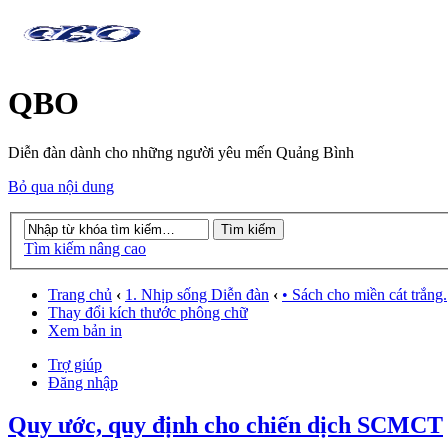
QBO
Diễn đàn dành cho những người yêu mến Quảng Bình
Bỏ qua nội dung
Tìm kiếm nâng cao
Trang chủ
‹
1. Nhịp sống Diễn đàn
‹
• Sách cho miền cát trắng.
Thay đổi kích thước phông chữ
Xem bản in
Trợ giúp
Đăng nhập
Quy ước, quy định cho chiến dịch SCMCT