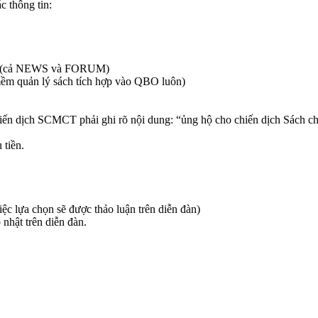
c thông tin:
 QBO (cả NEWS và FORUM)
mềm quản l‎ý sách tích hợp vào QBO luôn)
iến dịch SCMCT phải ghi rõ nội dung: “ủng hộ cho chiến dịch Sách ch
 tiền.
iệc lựa chọn sẽ được thảo luận trên diễn đàn)
nhật trên diễn đàn.