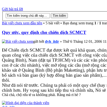
Gửi bài trả lời
Bài viết chưa xem đầu tiên
• 5 bài viết • Bạn đang xem trang
1
/
1
tra
Quy ước, quy định cho chiến dịch SCMCT
gửi bởi
dvh_itdr
» Thứ 6 Tháng 12 01, 2006 11
Để Chiến dịch SCMCT đạt được kết quả khả quan, chúng
quan công việc của chiến dịch SCMCT với công việc của 
Quảng Bình), Nam (đặt tại TP.HCM) và các các văn phòn
con ở các chi nhánh), việc mở rộng các cầu (mở rộng các
khảo sát ở Quảng Bình (Bộ phận Maketting), phận lưu tr
bổ sách và bàn giao (ký hợp đồng bàn giao sản phẩm),...
thôi.
Như đã nói từ trước. Chúng ta phải có một quy chế (ha
chỉnh hơn. Hy vọng sau khi tiếp thu và chỉnh sửa, Nó sẽ
Chà chà, chộ rứa té ra khôông phải. Răng mà ri hè ?