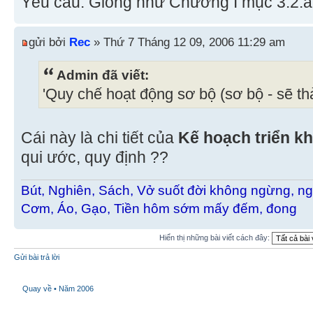
Yêu cầu: Giống như Chương I mục 3.2.a
gửi bởi
Rec
» Thứ 7 Tháng 12 09, 2006 11:29 am
Admin đã viết:
'Quy chế hoạt động sơ bộ (sơ bộ - sẽ th
Cái này là chi tiết của
Kế hoạch triển 
qui ước, quy định ??
Bút, Nghiên, Sách, Vở suốt đời không ngừng, ng
Cơm, Áo, Gạo, Tiền hôm sớm mấy đếm, đong
Hiển thị những bài viết cách đây:
Gửi bài trả lời
Quay về • Năm 2006