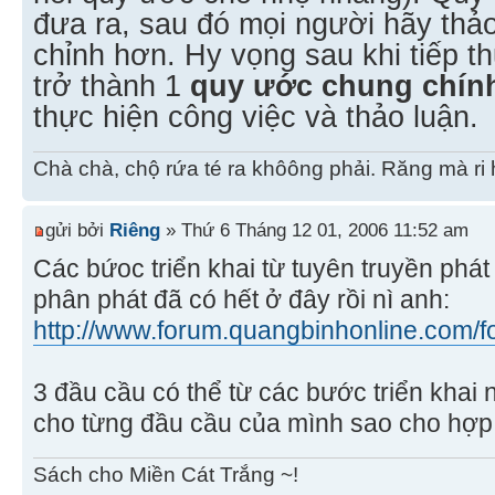
đưa ra, sau đó mọi người hãy thảo
chỉnh hơn. Hy vọng sau khi tiếp t
trở thành 1
quy ước chung chín
thực hiện công việc và thảo luận.
Chà chà, chộ rứa té ra khôông phải. Răng mà ri 
gửi bởi
Riêng
» Thứ 6 Tháng 12 01, 2006 11:52 am
Các bứoc triển khai từ tuyên truyền phá
phân phát đã có hết ở đây rồi nì anh:
http://www.forum.quangbinhonline.com/fo
3 đầu cầu có thể từ các bước triển khai 
cho từng đầu cầu của mình sao cho hợp 
Sách cho Miền Cát Trắng ~!