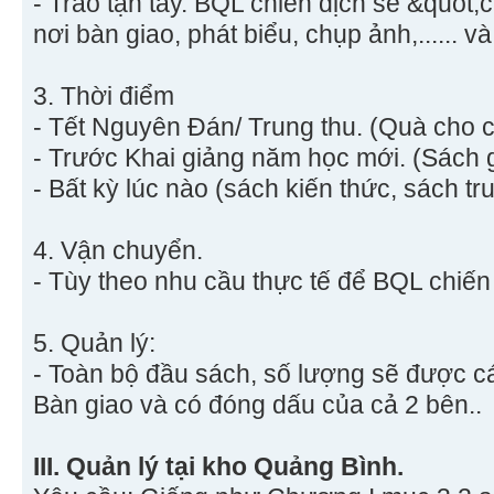
- Trao tận tay. BQL chiến dịch sẽ &quot;
nơi bàn giao, phát biểu, chụp ảnh,...... 
3. Thời điểm
- Tết Nguyên Đán/ Trung thu. (Quà cho c
- Trước Khai giảng năm học mới. (Sách g
- Bất kỳ lúc nào (sách kiến thức, sách truy
4. Vận chuyển.
- Tùy theo nhu cầu thực tế để BQL chiến
5. Quản lý:
- Toàn bộ đầu sách, số lượng sẽ được c
Bàn giao và có đóng dấu của cả 2 bên..
III. Quản lý tại kho Quảng Bình.