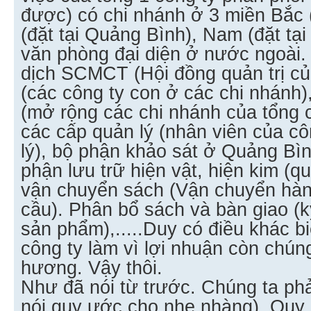
được) có chi nhánh ở 3 miền Bắc (
(đặt tại Quảng Bình), Nam (đặt tạ
văn phòng đại diện ở nước ngoài.
dịch SCMCT (Hội đồng quản trị củ
(các công ty con ở các chi nhánh)
(mở rộng các chi nhánh của tổng 
các cấp quản lý (nhân viên của cô
lý), bộ phận khảo sát ở Quảng Bìn
phận lưu trữ hiện vật, hiện kim (qu
vận chuyển sách (Vận chuyển hàn
cầu). Phân bổ sách và bàn giao (
sản phẩm),.....Duy có điều khác b
công ty làm vì lợi nhuận còn chúng
hương. Vậy thôi.
Như đã nói từ trước. Chúng ta ph
nói quy ước cho nhẹ nhàng). Qu