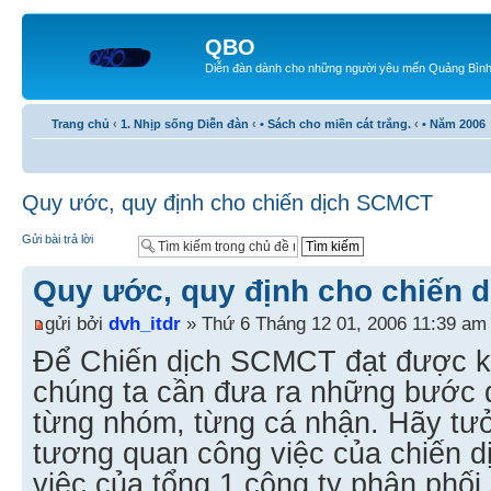
QBO
Diễn đàn dành cho những người yêu mến Quảng Bìn
Trang chủ
‹
1. Nhịp sống Diễn đàn
‹
• Sách cho miền cát trắng.
‹
• Năm 2006
Quy ước, quy định cho chiến dịch SCMCT
Gửi bài trả lời
Quy ước, quy định cho chiến 
gửi bởi
dvh_itdr
» Thứ 6 Tháng 12 01, 2006 11:39 am
Để Chiến dịch SCMCT đạt được k
chúng ta cần đưa ra những bước 
từng nhóm, từng cá nhận. Hãy tư
tương quan công việc của chiến 
việc của tổng 1 công ty phân phối