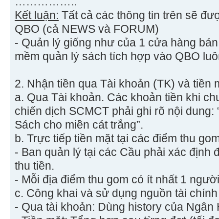
……………..
Kết luận:
Tất cả các thông tin trên sẽ đư
QBO (cả NEWS và FORUM)
- Quản l‎ý giống như của 1 cửa hàng bá
mềm quản l‎ý sách tích hợp vào QBO luô
2. Nhận tiền qua Tài khoản (TK) và tiền 
a. Qua Tài khoản. Các khoản tiền khi ch
chiến dịch SCMCT phải ghi rõ nội dung: 
Sách cho miền cát trắng”.
b. Trực tiếp tiền mặt tại các điểm thu gom
- Ban quản lý tại các Cầu phải xác địn
thu tiền.
- Mỗi địa điểm thu gom có ít nhất 1 người 
c. Công khai và sử dụng nguồn tài chính
- Qua tài khoản: Dùng history của Ngân