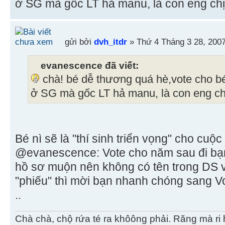
ở SG mà gốc LT hả manu, là con eng ch
gửi bởi
dvh_itdr
» Thứ 4 Tháng 3 28, 200
evanescence đã viết:
chà! bé dễ thương quá hè,vote cho bé
ở SG mà gốc LT hả manu, là con eng ch
Bé nì sẽ là "thí sinh triển vọng" cho cuộ
@evanescence: Vote cho năm sau đi bạn 
hồ sơ muộn nên không có tên trong DS 
"phiếu" thì mời bạn nhanh chóng sang V
..
Chà chà, chộ rứa té ra khôông phải. Răng mà ri 