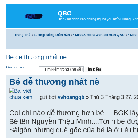
QBO
Diễn đàn dành cho những người yêu mến Quảng Bìn
Trang chủ
‹
1. Nhịp sống Diễn đàn
‹
• Miss & Most wanted man QBO
‹
• Mis
Bé dễ thương nhất nè
Gửi bài trả lời
Bé dễ thương nhất nè
gửi bởi
vvhoangqb
» Thứ 3 Tháng 3 27, 2
Coi chị nào dễ thương hơn bé ....BGK lấy
Bé tên Nguyễn Triệu Minh....Tới h bé được
Sàigòn nhưng quê gốc của bé là ở LêThủy