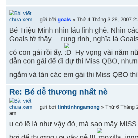
gửi bởi
goals
» Thứ 4 Tháng 3 28, 2007 2
Bé Triệu Minh nhìn láu lỉnh ghê. Nhìn c
Goals tớ thấy ... rung rinh, nghĩa là Goa
có con gái rồi ấy.
Hy vọng vài năm nữ
dẫn con gái để đi dự thi Miss QBO, nhưn
ngắm và tán các em gái thi Miss QBO thì
Re: Bé dễ thương nhất nè
gửi bởi
tinhtinhngamong
» Thứ 6 Tháng 2
am
u có lẽ là như vậy đó, mà sao mấy MISS 
hơi dể thương ưa vậy nẻ !!!