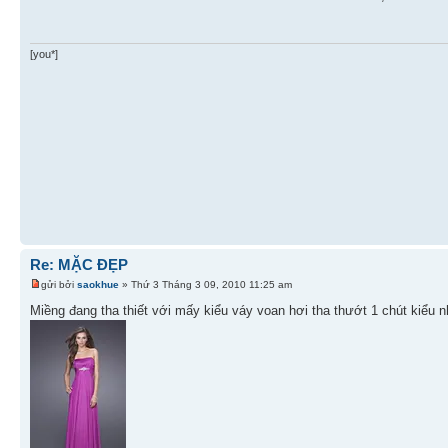
[you*]
Re: MẶC ĐẸP
gửi bởi
saokhue
» Thứ 3 Tháng 3 09, 2010 11:25 am
Miềng đang tha thiết với mấy kiểu váy voan hơi tha thướt 1 chút kiểu nh