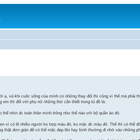
h
 ạ, và khi cuộc sống của mình có những thay đổi thì cũng vì thế mà phải th
g em thì đối với phụ nữ những thứ cần thiết trong tủ đồ là:
 thể nhìn đc toàn thân mình trông như thế nào với bộ quần áo đó.
đen vì có lẽ nhiều người ko hợp màu đó, ko mặc đc màu đó. Thế thì có thể 
ng thật đơn giản để có thể mặc đẹp lên hay bình thường đi nhờ vào những p