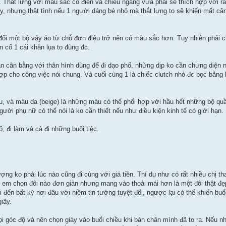
Thắt lưng với màu sắc cổ điển và chiều ngang vừa phải sẽ thích hợp với rất
áy, nhưng thật tình nếu 1 người dáng bé nhỏ mà thắt lưng to sẽ khiến mất cân
đổi một bộ váy áo từ chỗ đơn điệu trở nên có màu sắc hơn. Tuy nhiên phải 
 cổ 1 cái khăn lụa to đùng đc.
vẫn cân bằng với thân hình dùng để đi dạo phố, những dịp ko cần chưng diện n
ợp cho công việc nói chung. Và cuối cùng 1 là chiếc clutch nhỏ đc bọc bằng l
, và màu da (beige) là những màu có thể phối hợp với hầu hết những bộ quầ
gười phụ nữ có thể nói là ko cần thiết nếu như điều kiện kinh tế có giới hạn. 
ố, đi làm và cả đi những buổi tiệc.
ợng ko phải lúc nào cũng đi cùng với giá tiền. Thí dụ như có rất nhiều chị th
thì em chọn đôi nào đơn giản nhưng mang vào thoải mái hơn là một đôi thật đ
đến bất kỳ nơi đâu với niềm tin tưởng tuyệt đối, ngược lại có thể khiến buổ
iây.
 góc độ và nên chọn giày vào buổi chiều khi bàn chân mình đã to ra. Nếu nh