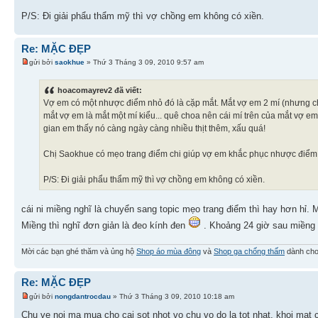
P/S: Đi giải phẩu thẩm mỹ thì vợ chồng em không có xiền.
Re: MẶC ĐẸP
gửi bởi
saokhue
» Thứ 3 Tháng 3 09, 2010 9:57 am
hoacomayrev2 đã viết:
Vợ em có một nhược điểm nhỏ đó là cặp mắt. Mắt vợ em 2 mí (nhưng ch
mắt vợ em là mắt một mí kiểu... quê choa nên cái mí trên của mắt vợ em 
gian em thấy nó càng ngày càng nhiều thịt thêm, xấu quá!
Chị Saokhue có mẹo trang điểm chi giúp vợ em khắc phục nhược điểm
P/S: Đi giải phẩu thẩm mỹ thì vợ chồng em không có xiền.
cái ni miềng nghĩ là chuyển sang topic mẹo trang điểm thì hay hơn hỉ. 
Miềng thì nghĩ đơn giản là đeo kính đen
. Khoảng 24 giờ sau miềng 
Mời các bạn ghé thăm và ủng hộ
Shop áo mùa đông
và
Shop ga chống thấm
dành cho
Re: MẶC ĐẸP
gửi bởi
nongdantrocdau
» Thứ 3 Tháng 3 09, 2010 10:18 am
Chu ve noi ma mua cho cai sot nhot vo chu vo do la tot nhat, khoi mat