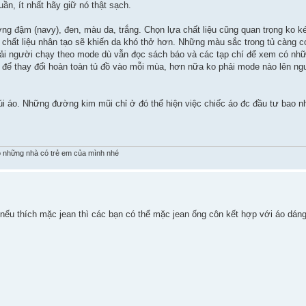
ần, ít nhất hãy giữ nó thật sạch.
ng đậm (navy), đen, màu da, trắng. Chọn lựa chất liệu cũng quan trọng ko 
ững chất liệu nhân tạo sẽ khiến da khó thở hơn. Những màu sắc trong tủ càng
phải người chạy theo mode dù vẫn đọc sách báo và các tạp chí để xem có nhữ
ảm để thay đổi hoàn toàn tủ đồ vào mỗi mùa, hơn nữa ko phải mode nào lên n
túi áo. Những đường kim mũi chỉ ở đó thể hiện việc chiếc áo đc đầu tư bao 
 những nhà có trẻ em của mình nhé
 nếu thích mặc jean thì các bạn có thể mặc jean ống côn kết hợp với áo dáng