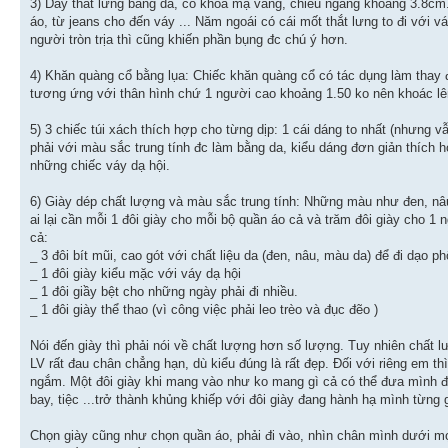
3) Dây thắt lưng bằng da, có khóa mạ vàng, chiều ngang khoảng 3.8cm. 
áo, từ jeans cho đến váy ... Năm ngoái có cái mốt thắt lưng to đi với v
người tròn trịa thì cũng khiến phần bụng đc chú ý hơn.
4) Khăn quàng cổ bằng lụa: Chiếc khăn quàng cổ có tác dụng làm thay 
tương ứng với thân hình chứ 1 người cao khoảng 1.50 ko nên khoác lên
5) 3 chiếc túi xách thích hợp cho từng dịp: 1 cái dáng to nhất (nhưng 
phải với màu sắc trung tính đc làm bằng da, kiểu dáng đơn giản thích h
những chiếc váy dạ hội.
6) Giày dép chất lượng và màu sắc trung tính: Những màu như đen, nâu
ai lại cần mỗi 1 đôi giày cho mỗi bộ quần áo cả và trăm đôi giày cho 1 n
cả:
_ 3 đôi bít mũi, cao gót với chất liệu da (đen, nâu, màu da) để đi dạo ph
_ 1 đôi giày kiểu mặc với váy dạ hội
_ 1 đôi giầy bệt cho những ngày phải đi nhiều.
_ 1 đôi giày thể thao (vì công việc phải leo trèo và đục đẽo )
Nói đến giày thì phải nói về chất lượng hơn số lượng. Tuy nhiên chất lư
LV rất đau chân chẳng hạn, dù kiểu đúng là rất đẹp. Đối với riêng em 
ngắm. Một đôi giày khi mang vào như ko mang gì cả có thể đưa mình đi 
bay, tiệc ...trở thành khủng khiếp với đôi giày đang hành hạ mình từng g
Chọn giày cũng như chọn quần áo, phải đi vào, nhìn chân mình dưới mọi