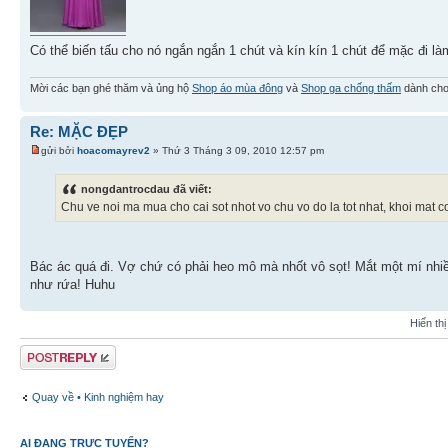
Có thể biến tấu cho nó ngắn ngắn 1 chút và kín kín 1 chút để mặc đi l
Mời các bạn ghé thăm và ủng hộ
Shop áo mùa đông
và
Shop ga chống thấm
dành cho
Re: MẶC ĐẸP
gửi bởi
hoacomayrev2
» Thứ 3 Tháng 3 09, 2010 12:57 pm
nongdantrocdau đã viết:
Chu ve noi ma mua cho cai sot nhot vo chu vo do la tot nhat, khoi mat
Bác ác quá đi. Vợ chứ có phải heo mô mà nhốt vô sọt! Mắt một mí nhiều
như rứa! Huhu
Hiển th
Gửi bài trả lời
Quay về • Kinh nghiệm hay
AI ĐANG TRỰC TUYẾN?