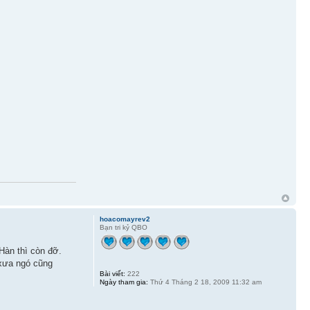
hoacomayrev2
Bạn tri kỷ QBO
Hàn thì còn đỡ.
 xưa ngó cũng
Bài viết:
222
Ngày tham gia:
Thứ 4 Tháng 2 18, 2009 11:32 am