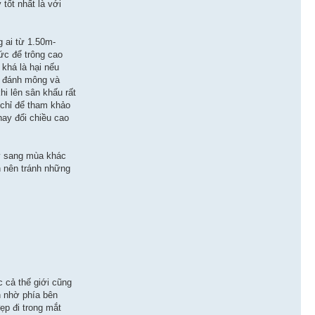
tốt nhất là với
 ai từ 1.50m-
ức để trông cao
khá là hại nếu
để đánh mông và
hi lên sân khấu rất
n chỉ để tham khảo
hay đổi chiều cao
ày sang mùa khác
n nên tránh những
c cả thế giới cũng
n nhờ phía bên
ẹp đi trong mắt