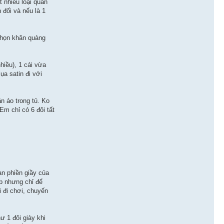
 nhiều loại quần
 đối và nếu là 1
chọn khăn quàng
hiều), 1 cái vừa
ụa satin đi với
n áo trong tủ. Ko
Em chỉ có 6 đôi tất
an phiền giầy của
ẹp nhưng chỉ để
i đi chơi, chuyến
ư 1 đôi giày khi