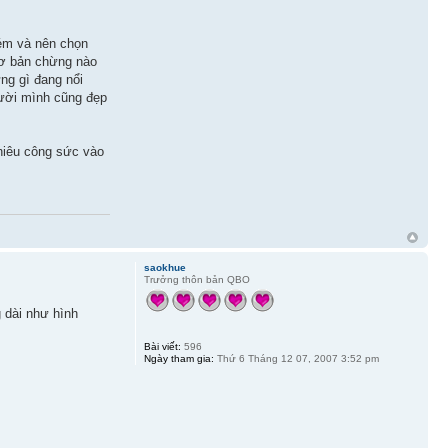
kém và nên chọn
 cơ bản chừng nào
ng gì đang nổi
gười mình cũng đẹp
nhiêu công sức vào
saokhue
Trưởng thôn bản QBO
 dài như hình
Bài viết:
596
Ngày tham gia:
Thứ 6 Tháng 12 07, 2007 3:52 pm