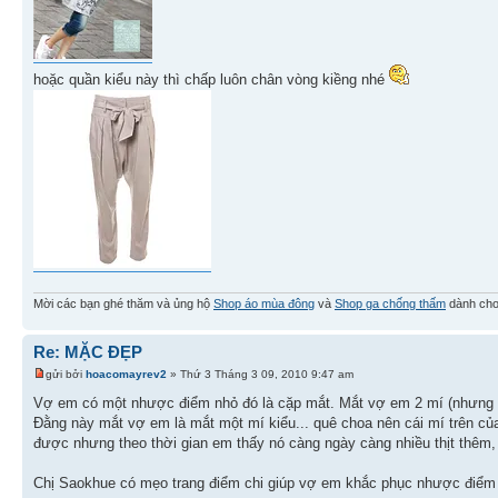
hoặc quần kiểu này thì chấp luôn chân vòng kiềng nhé
Mời các bạn ghé thăm và ủng hộ
Shop áo mùa đông
và
Shop ga chống thấm
dành cho
Re: MẶC ĐẸP
gửi bởi
hoacomayrev2
» Thứ 3 Tháng 3 09, 2010 9:47 am
Vợ em có một nhược điểm nhỏ đó là cặp mắt. Mắt vợ em 2 mí (nhưng c
Đằng này mắt vợ em là mắt một mí kiểu... quê choa nên cái mí trên của 
được nhưng theo thời gian em thấy nó càng ngày càng nhiều thịt thêm,
Chị Saokhue có mẹo trang điểm chi giúp vợ em khắc phục nhược điểm