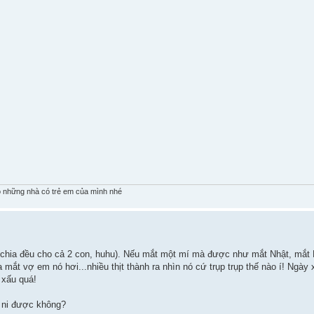
 những nhà có trẻ em của mình nhé
hia đều cho cả 2 con, huhu). Nếu mắt một mí mà được như mắt Nhật, mắt 
mắt vợ em nó hơi...nhiều thịt thành ra nhìn nó cứ trụp trụp thế nào í! Ngày
 xấu quá!
 ni được không?