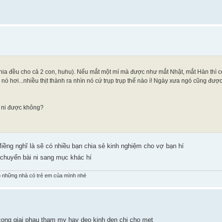
ia đều cho cả 2 con, huhu). Nếu mắt một mí mà được như mắt Nhật, mắt Hàn thì 
nó hơi...nhiều thịt thành ra nhìn nó cứ trụp trụp thế nào í! Ngày xưa ngó cũng đượ
 ni được không?
Miềng nghĩ là sẽ có nhiều bạn chia sẻ kinh nghiệm cho vợ bạn hí
chuyển bài ni sang mục khác hí
 những nhà có trẻ em của mình nhé
 cong giai phau tham my hay deo kinh den chi cho met