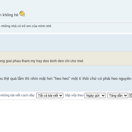
àm không hè
 những nhà có trẻ em của mình nhé
 cong giai phau tham my hay deo kinh den chi cho met
 thịt quá lắm thì nhìn mặt hơi "heo heo" một tí thôi chứ có phải heo nguyên
ị những bài viết cách đây:
Sắp xếp theo