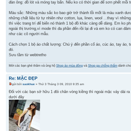
đàn ông: đồ lót và móng tay bẩn. Nếu ko có thời gian để sơn phết mỗi tu
Màu sắc: Những màu sắc ko bao giờ trở thành lỗi mốt là màu xanh dươ
những chất liệu từ tự nhiên như cotton, lụa, linen, wool ...thay vì nh
thì việc trang trí để biến nó thành 1 bộ đồ khác càng dễ dàng. Em ko 
ngoài thị trường,vì mode thì đa phần đến rồi lại đi và em ko có can đ
như các cô người mẫu.
Cách chọn 1 bộ áo chất lượng: Chú ý đến phần cổ áo, cúc áo, tay áo, 
đó.
Sưu tầm từ webtretho
Mời các bạn ghé thăm và ủng hộ
Shop áo mùa đông
và
Shop ga chống thấm
dành cho
Re: MẶC ĐẸP
gửi bởi
saokhue
» Thứ 3 Tháng 3 09, 2010 9:35 am
Đối với các bạn sở hữu 1 đôi chân vòng kiềng thì ngoài mặc váy dài ra
dưới đây