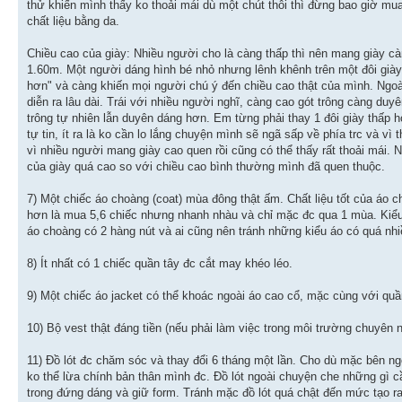
thử khiến mình thấy ko thoải mái dù một chút thôi thì đừng bao giờ mua
chất liệu bằng da.
Chiều cao của giày: Nhiều người cho là càng thấp thì nên mang giày c
1.60m. Một người dáng hình bé nhỏ nhưng lênh khênh trên một đôi già
hơn" và càng khiến mọi người chú ý đến chiều cao thật của mình. Ngoài
diễn ra lâu dài. Trái với nhiều người nghĩ, càng cao gót trông càng d
trông tự nhiên lẫn duyên dáng hơn. Em từng phải thay 1 đôi giày thấp 
tự tin, ít ra là ko cần lo lắng chuyện mình sẽ ngã sấp về phía trc và vì
vì nhiều người mang giày cao quen rồi cũng có thể thấy rất thoải mái. 
của giày quá cao so với chiều cao bình thường mình đã quen thuộc.
7) Một chiếc áo choàng (coat) mùa đông thật ấm. Chất liệu tốt của áo
hơn là mua 5,6 chiếc nhưng nhanh nhàu và chỉ mặc đc qua 1 mùa. Kiểu
áo choàng có 2 hàng nút và ai cũng nên tránh những kiểu áo có quá nhi
8) Ít nhất có 1 chiếc quần tây đc cắt may khéo léo.
9) Một chiếc áo jacket có thể khoác ngoài áo cao cổ, mặc cùng với quầ
10) Bộ vest thật đáng tiền (nếu phải làm việc trong môi trường chuyên 
11) Đồ lót đc chăm sóc và thay đổi 6 tháng một lần. Cho dù mặc bên ngo
ko thể lừa chính bản thân mình đc. Đồ lót ngoài chuyện che những gì 
trong đứng dáng và giữ form. Tránh mặc đồ lót quá chật đến mức tạo r