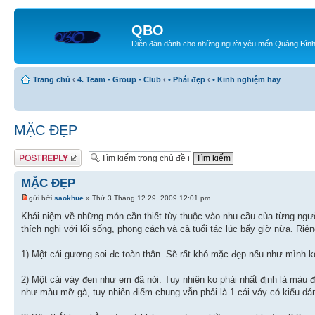
QBO
Diễn đàn dành cho những người yêu mến Quảng Bìn
Trang chủ
‹
4. Team - Group - Club
‹
• Phái đẹp
‹
• Kinh nghiệm hay
MẶC ĐẸP
Gửi bài trả lời
MẶC ĐẸP
gửi bởi
saokhue
» Thứ 3 Tháng 12 29, 2009 12:01 pm
Khái niệm về những món cần thiết tùy thuộc vào nhu cầu của từng người
thích nghi với lối sống, phong cách và cả tuổi tác lúc bấy giờ nữa. Riên
1) Một cái gương soi đc toàn thân. Sẽ rất khó mặc đẹp nếu như mình ko
2) Một cái váy đen như em đã nói. Tuy nhiên ko phải nhất định là màu 
như màu mỡ gà, tuy nhiên điểm chung vẫn phải là 1 cái váy có kiểu dá