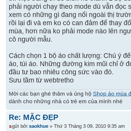
phải người chạy theo mode dù vẫn đọc s
xem có những gì đang nổi ngoài thị trườ
rồi lại đi và em ko có can đảm để thay đ
mùa, hơn nữa ko phải mode nào lên ngư
cô người mẫu.
Cách chọn 1 bộ áo chất lượng: Chú ý đến
áo, túi áo. Những đường kim mũi chỉ ở đó
đầu tư bao nhiêu công sức vào đó.
Sưu tầm từ webtretho
Mời các bạn ghé thăm và ủng hộ
Shop áo mùa 
dành cho những nhà có trẻ em của mình nhé
Re: MẶC ĐẸP
gửi bởi
saokhue
» Thứ 3 Tháng 3 09, 2010 9:35 am