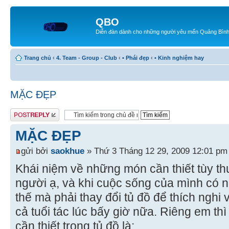
QBO
Diễn đàn dành cho những người yêu mến Quảng Bìn
Trang chủ
‹
4. Team - Group - Club
‹
• Phái đẹp
‹
• Kinh nghiệm hay
MẶC ĐẸP
Gửi bài trả lời
MẶC ĐẸP
gửi bởi
saokhue
» Thứ 3 Tháng 12 29, 2009 12:01 pm
Khái niệm về những món cần thiết tùy t
người ạ, và khi cuộc sống của mình có n
thế mà phải thay đổi tủ đồ để thích nghi 
cả tuổi tác lúc bấy giờ nữa. Riêng em th
cần thiết trong tủ đồ là: