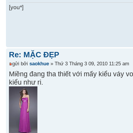
[you*]
Re: MẶC ĐẸP
gửi bởi
saokhue
» Thứ 3 Tháng 3 09, 2010 11:25 am
Miềng đang tha thiết với mấy kiểu váy vo
kiểu như ri.