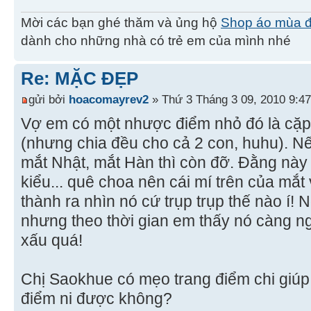
Mời các bạn ghé thăm và ủng hộ
Shop áo mùa 
dành cho những nhà có trẻ em của mình nhé
Re: MẶC ĐẸP
gửi bởi
hoacomayrev2
» Thứ 3 Tháng 3 09, 2010 9:4
Vợ em có một nhược điểm nhỏ đó là cặp
(nhưng chia đều cho cả 2 con, huhu). 
mắt Nhật, mắt Hàn thì còn đỡ. Đằng này
kiểu... quê choa nên cái mí trên của mắt 
thành ra nhìn nó cứ trụp trụp thế nào í
nhưng theo thời gian em thấy nó càng ng
xấu quá!
Chị Saokhue có mẹo trang điểm chi giú
điểm ni được không?