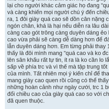
lại cho người khác cảm giác họ đang "q
và càng khiến mọi người chú ý đến chiều
ra, 1 đôi giày quá cao sẽ dồn cân nặng
ngón chân, khá là hại nếu diễn ra lâu dài
càng cao gót trông càng duyên dáng ẻo l
cao vừa phải sẽ càng dễ dàng hơn để đá
lẫn duyên dáng hơn. Em từng phải thay 1
thấy là đôi mình mang "quá cao và ko đc
lên sân khấu rất tự tin, ít ra là ko cần l
sấp về phía trc và vì thế mà tập trung tố
của mình. Tất nhiên mọi ý kiến chỉ để t
mang giày cao quen rồi cũng có thể thấy
những hoàn cảnh như ngày cưới, trc 1 buổ
đổi chiều cao của giày quá cao so với c
đã quen thuộc.