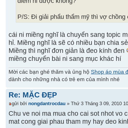
điểm ni được không?
P/S: Đi giải phẩu thẩm mỹ thì vợ chồng
cái ni miềng nghĩ là chuyển sang topic 
hỉ. Miềng nghĩ là sẽ có nhiều bạn chia s
Miềng thì nghĩ đơn giản là đeo kính đen
miềng chuyển bài ni sang mục khác hí
Mời các bạn ghé thăm và ủng hộ
Shop áo mùa 
dành cho những nhà có trẻ em của mình nhé
Re: MẶC ĐẸP
gửi bởi
nongdantrocdau
» Thứ 3 Tháng 3 09, 2010 1
Chu ve noi ma mua cho cai sot nhot vo ch
mat cong giai phau tham my hay deo kin