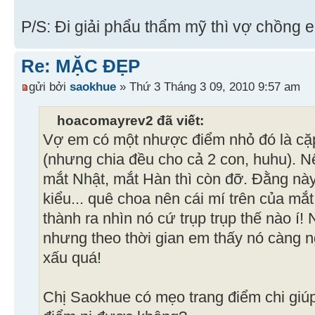
P/S: Đi giải phẩu thẩm mỹ thì vợ chồng 
Re: MẶC ĐẸP
gửi bởi
saokhue
» Thứ 3 Tháng 3 09, 2010 9:57 am
hoacomayrev2 đã viết:
Vợ em có một nhược điểm nhỏ đó là cặ
(nhưng chia đều cho cả 2 con, huhu).
mắt Nhật, mắt Hàn thì còn đỡ. Đằng nà
kiểu... quê choa nên cái mí trên của mắt
thành ra nhìn nó cứ trụp trụp thế nào í
nhưng theo thời gian em thấy nó càng n
xấu quá!
Chị Saokhue có mẹo trang điểm chi gi