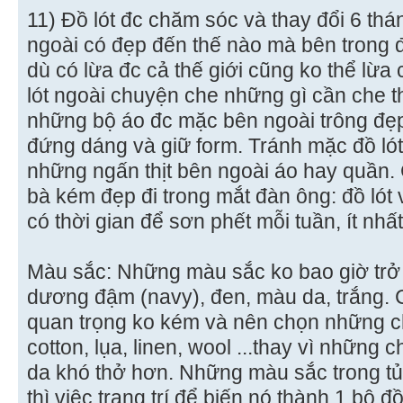
11) Đồ lót đc chăm sóc và thay đổi 6 th
ngoài có đẹp đến thế nào mà bên trong đồ
dù có lừa đc cả thế giới cũng ko thể lừa
lót ngoài chuyện che những gì cần che t
những bộ áo đc mặc bên ngoài trông đẹ
đứng dáng và giữ form. Tránh mặc đồ lót
những ngấn thịt bên ngoài áo hay quần.
bà kém đẹp đi trong mắt đàn ông: đồ lót
có thời gian để sơn phết mỗi tuần, ít nhấ
Màu sắc: Những màu sắc ko bao giờ trở 
dương đậm (navy), đen, màu da, trắng. C
quan trọng ko kém và nên chọn những ch
cotton, lụa, linen, wool ...thay vì những 
da khó thở hơn. Những màu sắc trong t
thì việc trang trí để biến nó thành 1 bộ