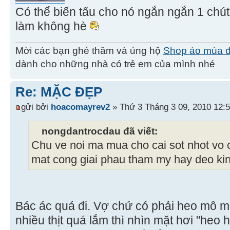
Có thể biến tấu cho nó ngắn ngắn 1 chút 
làm không hè
Mời các bạn ghé thăm và ủng hộ
Shop áo mùa 
dành cho những nhà có trẻ em của mình nhé
Re: MẶC ĐẸP
gửi bởi
hoacomayrev2
» Thứ 3 Tháng 3 09, 2010 12:
nongdantrocdau đã viết:
Chu ve noi ma mua cho cai sot nhot vo ch
mat cong giai phau tham my hay deo kin
Bác ác quá đi. Vợ chứ có phải heo mô mà
nhiều thịt quá lắm thì nhìn mặt hơi "heo h