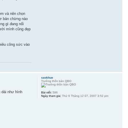
kém và nên chọn
 cơ bản chừng nào
ng gì đang nổi
gười mình cũng đẹp
nhiêu công sức vào
saokhue
Trưởng thôn bản QBO
 dài như hình
Bài viết:
596
Ngày tham gia:
Thứ 6 Tháng 12 07, 2007 3:52 pm