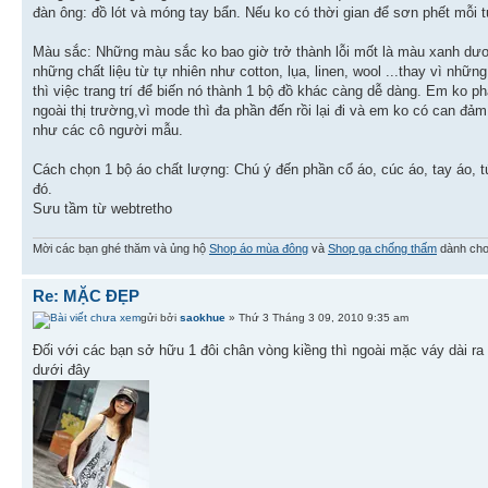
đàn ông: đồ lót và móng tay bẩn. Nếu ko có thời gian để sơn phết mỗi tu
Màu sắc: Những màu sắc ko bao giờ trở thành lỗi mốt là màu xanh dươ
những chất liệu từ tự nhiên như cotton, lụa, linen, wool ...thay vì nh
thì việc trang trí để biến nó thành 1 bộ đồ khác càng dễ dàng. Em ko 
ngoài thị trường,vì mode thì đa phần đến rồi lại đi và em ko có can đ
như các cô người mẫu.
Cách chọn 1 bộ áo chất lượng: Chú ý đến phần cổ áo, cúc áo, tay áo, 
đó.
Sưu tầm từ webtretho
Mời các bạn ghé thăm và ủng hộ
Shop áo mùa đông
và
Shop ga chống thấm
dành cho
Re: MẶC ĐẸP
gửi bởi
saokhue
» Thứ 3 Tháng 3 09, 2010 9:35 am
Đối với các bạn sở hữu 1 đôi chân vòng kiềng thì ngoài mặc váy dài ra
dưới đây