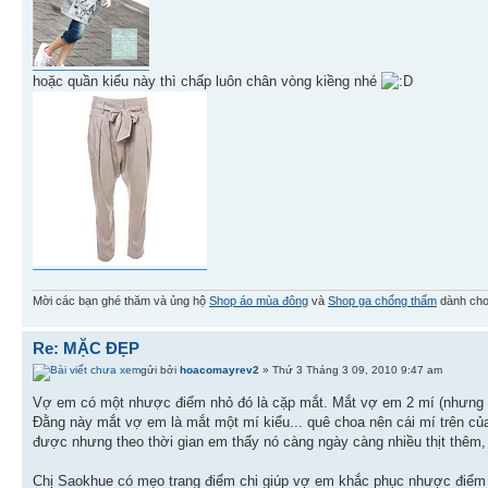
hoặc quần kiểu này thì chấp luôn chân vòng kiềng nhé
Mời các bạn ghé thăm và ủng hộ
Shop áo mùa đông
và
Shop ga chống thấm
dành cho
Re: MẶC ĐẸP
gửi bởi
hoacomayrev2
» Thứ 3 Tháng 3 09, 2010 9:47 am
Vợ em có một nhược điểm nhỏ đó là cặp mắt. Mắt vợ em 2 mí (nhưng c
Đằng này mắt vợ em là mắt một mí kiểu... quê choa nên cái mí trên của 
được nhưng theo thời gian em thấy nó càng ngày càng nhiều thịt thêm,
Chị Saokhue có mẹo trang điểm chi giúp vợ em khắc phục nhược điểm