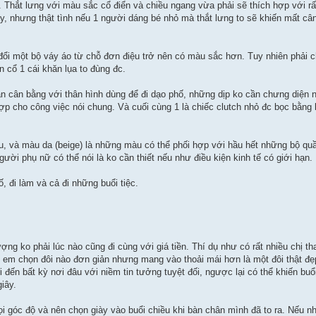
Thắt lưng với màu sắc cổ điển và chiều ngang vừa phải sẽ thích hợp với rất
áy, nhưng thật tình nếu 1 người dáng bé nhỏ mà thắt lưng to sẽ khiến mất cân
đổi một bộ váy áo từ chỗ đơn điệu trở nên có màu sắc hơn. Tuy nhiên phải 
 cổ 1 cái khăn lụa to đùng đc.
vẫn cân bằng với thân hình dùng để đi dạo phố, những dịp ko cần chưng diện n
ợp cho công việc nói chung. Và cuối cùng 1 là chiếc clutch nhỏ đc bọc bằng l
, và màu da (beige) là những màu có thể phối hợp với hầu hết những bộ quầ
gười phụ nữ có thể nói là ko cần thiết nếu như điều kiện kinh tế có giới hạn. 
ố, đi làm và cả đi những buổi tiệc.
ợng ko phải lúc nào cũng đi cùng với giá tiền. Thí dụ như có rất nhiều chị th
thì em chọn đôi nào đơn giản nhưng mang vào thoải mái hơn là một đôi thật đ
đến bất kỳ nơi đâu với niềm tin tưởng tuyệt đối, ngược lại có thể khiến buổ
iây.
 góc độ và nên chọn giày vào buổi chiều khi bàn chân mình đã to ra. Nếu nh