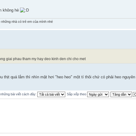
àm không hè
 những nhà có trẻ em của mình nhé
 cong giai phau tham my hay deo kinh den chi cho met
 thịt quá lắm thì nhìn mặt hơi "heo heo" một tí thôi chứ có phải heo nguyên
ị những bài viết cách đây:
Sắp xếp theo