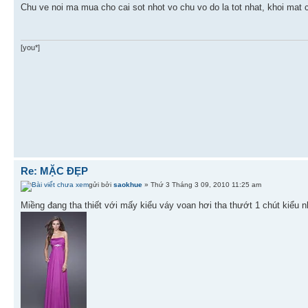
Chu ve noi ma mua cho cai sot nhot vo chu vo do la tot nhat, khoi mat
[you*]
Re: MẶC ĐẸP
gửi bởi
saokhue
» Thứ 3 Tháng 3 09, 2010 11:25 am
Miềng đang tha thiết với mấy kiểu váy voan hơi tha thướt 1 chút kiểu nh