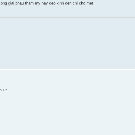
 cong giai phau tham my hay deo kinh den chi cho met
ư ri.