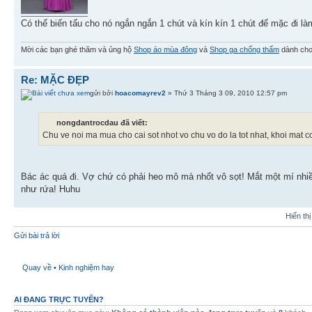
Có thể biến tấu cho nó ngắn ngắn 1 chút và kín kín 1 chút để mặc đi l
Mời các bạn ghé thăm và ủng hộ
Shop áo mùa đông
và
Shop ga chống thấm
dành cho
Re: MẶC ĐẸP
gửi bởi
hoacomayrev2
» Thứ 3 Tháng 3 09, 2010 12:57 pm
nongdantrocdau đã viết:
Chu ve noi ma mua cho cai sot nhot vo chu vo do la tot nhat, khoi mat
Bác ác quá đi. Vợ chứ có phải heo mô mà nhốt vô sọt! Mắt một mí nhiều
như rứa! Huhu
Hiển th
Gửi bài trả lời
Quay về • Kinh nghiệm hay
AI ĐANG TRỰC TUYẾN?