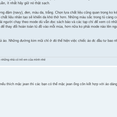
ần, ít nhất hãy giữ nó thật sạch.
ng đậm (navy), đen, màu da, trắng. Chọn lựa chất liệu cũng quan trọng ko 
ững chất liệu nhân tạo sẽ khiến da khó thở hơn. Những màu sắc trong tủ càng
phải người chạy theo mode dù vẫn đọc sách báo và các tạp chí để xem có nhữ
ảm để thay đổi hoàn toàn tủ đồ vào mỗi mùa, hơn nữa ko phải mode nào lên n
túi áo. Những đường kim mũi chỉ ở đó thể hiện việc chiếc áo đc đầu tư bao 
 những nhà có trẻ em của mình nhé
 nếu thích mặc jean thì các bạn có thể mặc jean ống côn kết hợp với áo dáng