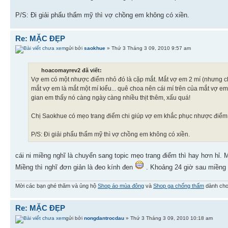
P/S: Đi giải phẩu thẩm mỹ thì vợ chồng em không có xiền.
Re: MẶC ĐẸP
gửi bởi
saokhue
» Thứ 3 Tháng 3 09, 2010 9:57 am
hoacomayrev2 đã viết:
Vợ em có một nhược điểm nhỏ đó là cặp mắt. Mắt vợ em 2 mí (nhưng ch
mắt vợ em là mắt một mí kiểu... quê choa nên cái mí trên của mắt vợ em 
gian em thấy nó càng ngày càng nhiều thịt thêm, xấu quá!
Chị Saokhue có mẹo trang điểm chi giúp vợ em khắc phục nhược điểm
P/S: Đi giải phẩu thẩm mỹ thì vợ chồng em không có xiền.
cái ni miềng nghĩ là chuyển sang topic mẹo trang điểm thì hay hơn hỉ. 
Miềng thì nghĩ đơn giản là đeo kính đen
. Khoảng 24 giờ sau miềng 
Mời các bạn ghé thăm và ủng hộ
Shop áo mùa đông
và
Shop ga chống thấm
dành cho
Re: MẶC ĐẸP
gửi bởi
nongdantrocdau
» Thứ 3 Tháng 3 09, 2010 10:18 am