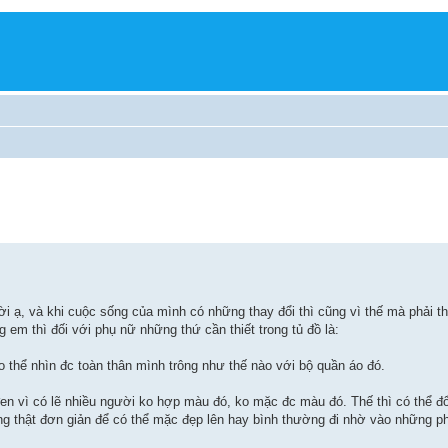
 ạ, và khi cuộc sống của mình có những thay đổi thì cũng vì thế mà phải th
g em thì đối với phụ nữ những thứ cần thiết trong tủ đồ là:
 thể nhìn đc toàn thân mình trông như thế nào với bộ quần áo đó.
đen vì có lẽ nhiều người ko hợp màu đó, ko mặc đc màu đó. Thế thì có thể 
ng thật đơn giản để có thể mặc đẹp lên hay bình thường đi nhờ vào những p