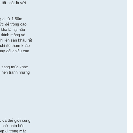
tốt nhất là với
 ai từ 1.50m-
ức để trông cao
khá là hại nếu
để đánh mông và
hi lên sân khấu rất
n chỉ để tham khảo
hay đổi chiều cao
ày sang mùa khác
n nên tránh những
c cả thế giới cũng
n nhờ phía bên
ẹp đi trong mắt