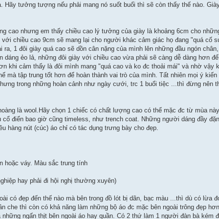
. Hãy tưởng tượng nếu phải mang nó suốt buổi thì sẽ còn thấy thế nào. Giày 
àng cao nhưng em thấy chiều cao lý tưởng của giày là khoảng 6cm cho những
y với chiều cao 9cm sẽ mang lại cho người khác cảm giác họ đang "quá cố s
 ra, 1 đôi giày quá cao sẽ dồn cân nặng của mình lên những đầu ngón chân, 
uyên dáng ẻo lả, những đôi giày với chiều cao vừa phải sẽ càng dễ dàng hơn 
hơn khi cảm thấy là đôi mình mang "quá cao và ko đc thoải mái" và nhờ vậy k
 thế mà tập trung tốt hơn để hoàn thành vai trò của mình. Tất nhiên mọi ý kiế
Nhưng trong những hoàn cảnh như ngày cưới, trc 1 buổi tiệc ...thì đừng nên t
 choàng là wool.Hãy chọn 1 chiếc có chất lượng cao có thể mặc đc từ mùa n
 cổ điển bao giờ cũng timeless, như trench coat. Những người dáng đầy đặ
ều hàng nút (cúc) áo chỉ có tác dụng trưng bày cho đẹp.
n hoặc váy. Màu sắc trung tính
nghiệp hay phải đi hội nghị thường xuyên)
ài có đẹp đến thế nào mà bên trong đồ lót bị dãn, bạc màu ...thì dù có lừa đ
cần che thì còn có khả năng làm những bộ áo đc mặc bên ngoài trông đẹp hơ
a những ngấn thịt bên ngoài áo hay quần. Có 2 thứ làm 1 người đàn bà kém đ