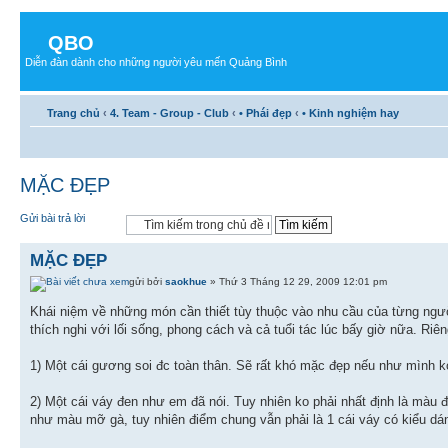
QBO
Diễn đàn dành cho những người yêu mến Quảng Bình
Trang chủ
‹
4. Team - Group - Club
‹
• Phái đẹp
‹
• Kinh nghiệm hay
MẶC ĐẸP
Gửi bài trả lời
MẶC ĐẸP
gửi bởi
saokhue
» Thứ 3 Tháng 12 29, 2009 12:01 pm
Khái niệm về những món cần thiết tùy thuộc vào nhu cầu của từng người
thích nghi với lối sống, phong cách và cả tuổi tác lúc bấy giờ nữa. Riên
1) Một cái gương soi đc toàn thân. Sẽ rất khó mặc đẹp nếu như mình ko
2) Một cái váy đen như em đã nói. Tuy nhiên ko phải nhất định là màu 
như màu mỡ gà, tuy nhiên điểm chung vẫn phải là 1 cái váy có kiểu dá