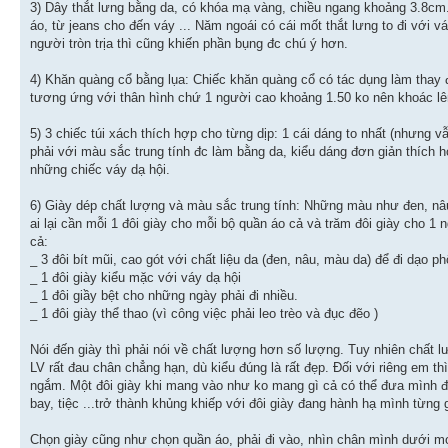
3) Dây thắt lưng bằng da, có khóa mạ vàng, chiều ngang khoảng 3.8cm. 
áo, từ jeans cho đến váy ... Năm ngoái có cái mốt thắt lưng to đi với v
người tròn trịa thì cũng khiến phần bụng đc chú ý hơn.
4) Khăn quàng cổ bằng lụa: Chiếc khăn quàng cổ có tác dụng làm thay 
tương ứng với thân hình chứ 1 người cao khoảng 1.50 ko nên khoác lên
5) 3 chiếc túi xách thích hợp cho từng dịp: 1 cái dáng to nhất (nhưng 
phải với màu sắc trung tính đc làm bằng da, kiểu dáng đơn giản thích h
những chiếc váy dạ hội.
6) Giày dép chất lượng và màu sắc trung tính: Những màu như đen, nâu
ai lại cần mỗi 1 đôi giày cho mỗi bộ quần áo cả và trăm đôi giày cho 1 n
cả:
_ 3 đôi bít mũi, cao gót với chất liệu da (đen, nâu, màu da) để đi dạo ph
_ 1 đôi giày kiểu mặc với váy dạ hội
_ 1 đôi giầy bệt cho những ngày phải đi nhiều.
_ 1 đôi giày thể thao (vì công việc phải leo trèo và đục đẽo )
Nói đến giày thì phải nói về chất lượng hơn số lượng. Tuy nhiên chất lư
LV rất đau chân chẳng hạn, dù kiểu đúng là rất đẹp. Đối với riêng em 
ngắm. Một đôi giày khi mang vào như ko mang gì cả có thể đưa mình đi 
bay, tiệc ...trở thành khủng khiếp với đôi giày đang hành hạ mình từng g
Chọn giày cũng như chọn quần áo, phải đi vào, nhìn chân mình dưới mọi