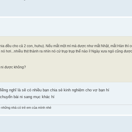
ia đều cho cả 2 con, huhu). Nếu mắt một mí mà được như mắt Nhật, mắt Hàn thì 
nó hơi...nhiều thịt thành ra nhìn nó cứ trụp trụp thế nào í! Ngày xưa ngó cũng đượ
 ni được không?
Miềng nghĩ là sẽ có nhiều bạn chia sẻ kinh nghiệm cho vợ bạn hí
chuyển bài ni sang mục khác hí
 những nhà có trẻ em của mình nhé