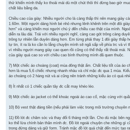
thử khiến mình thấy ko thoải mái dù một chút thôi thì đừng bao giờ mua
chất liệu bằng da.
Chiều cao của giày: Nhiều người cho là càng thấp thì nên mang giày c
1.60m. Một người dáng hình bé nhỏ nhưng lênh khênh trên một đôi già
hơn" và càng khiến mọi người chú ý đến chiều cao thật của mình. Ngoài
diễn ra lâu dài. Trái với nhiều người nghĩ, càng cao gót trông càng d
trông tự nhiên lẫn duyên dáng hơn. Em từng phải thay 1 đôi giày thấp 
tự tin, ít ra là ko cần lo lắng chuyện mình sẽ ngã sấp về phía trc và vì
vì nhiều người mang giày cao quen rồi cũng có thể thấy rất thoải mái. 
của giày quá cao so với chiều cao bình thường mình đã quen thuộc.
7) Một chiếc áo choàng (coat) mùa đông thật ấm. Chất liệu tốt của áo
hơn là mua 5,6 chiếc nhưng nhanh nhàu và chỉ mặc đc qua 1 mùa. Kiểu
áo choàng có 2 hàng nút và ai cũng nên tránh những kiểu áo có quá nhi
8) Ít nhất có 1 chiếc quần tây đc cắt may khéo léo.
9) Một chiếc áo jacket có thể khoác ngoài áo cao cổ, mặc cùng với quầ
10) Bộ vest thật đáng tiền (nếu phải làm việc trong môi trường chuyên 
11) Đồ lót đc chăm sóc và thay đổi 6 tháng một lần. Cho dù mặc bên ngo
ko thể lừa chính bản thân mình đc. Đồ lót ngoài chuyện che những gì 
trong đứng dáng và giữ form. Tránh mặc đồ lót quá chật đến mức tạo r