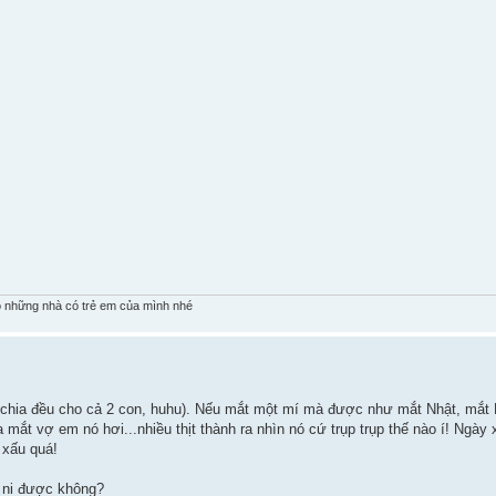
 những nhà có trẻ em của mình nhé
hia đều cho cả 2 con, huhu). Nếu mắt một mí mà được như mắt Nhật, mắt 
mắt vợ em nó hơi...nhiều thịt thành ra nhìn nó cứ trụp trụp thế nào í! Ngày
 xấu quá!
 ni được không?