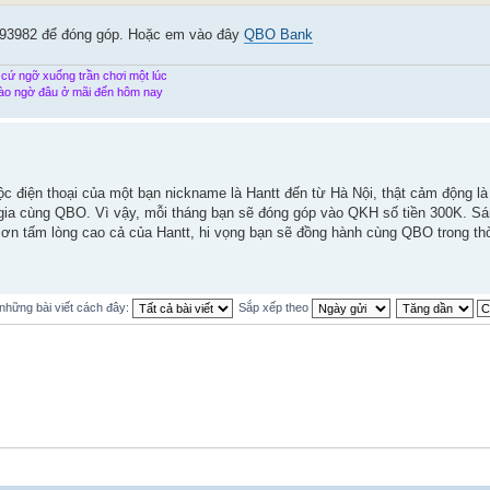
85693982 để đóng góp. Hoặc em vào đây
QBO Bank
 cứ ngỡ xuống trần chơi một lúc
ào ngờ đâu ở mãi đến hôm nay
điện thoại của một bạn nickname là Hantt đến từ Hà Nội, thật cảm động là 
a cùng QBO. Vì vậy, mỗi tháng bạn sẽ đóng góp vào QKH số tiền 300K. Sá
m ơn tấm lòng cao cả của Hantt, hi vọng bạn sẽ đồng hành cùng QBO trong thờ
 những bài viết cách đây:
Sắp xếp theo