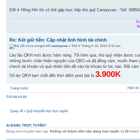
EM ở Hồng Hới thì có thể gặp trực tiếp thủ quỹ Canaryxao - Tell: 09
Ta
N
Re: Két giữ tiền: Cập nhật tình hình tài chính
gửi bởi
canaryxao
» Thứ 5 Tháng 6 10, 2010 9:10 am
Lâu lâu QKH mới được hâm nóng. Tối hôm qua, thủ quỹ nhận được cuộc 
những bước chân thiện nguyện của QBO và đã đồng cảm, muốn tham gi
check tài khoản và quả nhiên tiền đã vào tài khoản từ lúc nào. Rất cả
3.900K
Số dư QKH tạm chốt đến thời điểm post bài là
Hiển thị
Trang trước
Gửi bài trả lời
Quay về • Quỹ khuyến học trực tuyến
AI ĐANG TRỰC TUYẾN?
Đang xem chuyên mục này:
Không có thành viên nào đang trực tuyến
và
20
khách