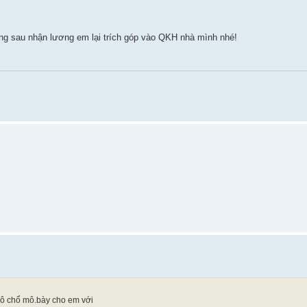
háng sau nhận lương em lại trích góp vào QKH nhà mình nhé!
vô chổ mô.bày cho em với