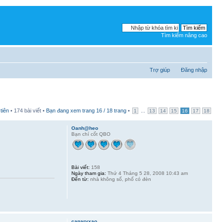
Tìm kiếm nâng cao
Trợ giúp
Đăng nhập
tiên
• 174 bài viết •
Bạn đang xem trang
16
/
18
trang
•
...
1
13
14
15
16
17
18
Oanh@heo
Bạn chí cốt QBO
Bài viết:
158
Ngày tham gia:
Thứ 4 Tháng 5 28, 2008 10:43 am
Đến từ:
nhà không số, phố có đèn
canaryxao