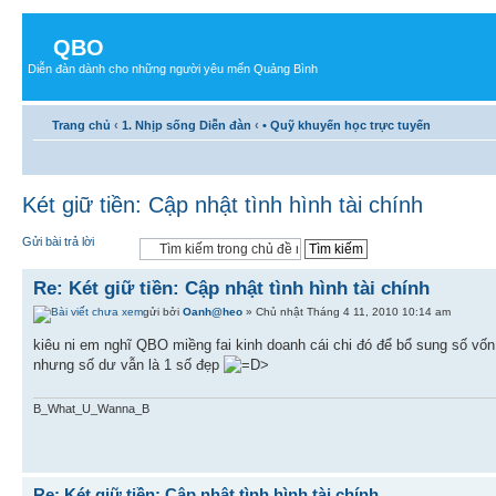
QBO
Diễn đàn dành cho những người yêu mến Quảng Bình
Trang chủ
‹
1. Nhịp sống Diễn đàn
‹
• Quỹ khuyến học trực tuyến
Két giữ tiền: Cập nhật tình hình tài chính
Gửi bài trả lời
Re: Két giữ tiền: Cập nhật tình hình tài chính
gửi bởi
Oanh@heo
» Chủ nhật Tháng 4 11, 2010 10:14 am
kiêu ni em nghĩ QBO miềng fai kinh doanh cái chi đó để bổ sung số vốn
nhưng số dư vẫn là 1 số đẹp
B_What_U_Wanna_B
Re: Két giữ tiền: Cập nhật tình hình tài chính