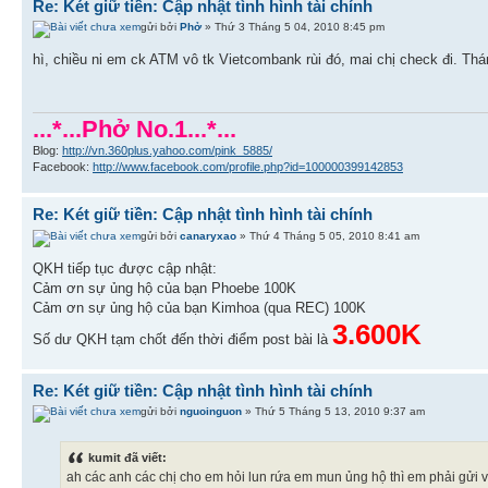
Re: Két giữ tiền: Cập nhật tình hình tài chính
gửi bởi
Phở
» Thứ 3 Tháng 5 04, 2010 8:45 pm
hì, chiều ni em ck ATM vô tk Vietcombank rùi đó, mai chị check đi. T
...*...Phở No.1...*...
Blog:
http://vn.360plus.yahoo.com/pink_5885/
Facebook:
http://www.facebook.com/profile.php?id=100000399142853
Re: Két giữ tiền: Cập nhật tình hình tài chính
gửi bởi
canaryxao
» Thứ 4 Tháng 5 05, 2010 8:41 am
QKH tiếp tục được cập nhật:
Cảm ơn sự ủng hộ của bạn Phoebe 100K
Cảm ơn sự ủng hộ của bạn Kimhoa (qua REC) 100K
3.600K
Số dư QKH tạm chốt đến thời điểm post bài là
Re: Két giữ tiền: Cập nhật tình hình tài chính
gửi bởi
nguoinguon
» Thứ 5 Tháng 5 13, 2010 9:37 am
kumit đã viết:
ah các anh các chị cho em hỏi lun rứa em mun ủng hộ thì em phải gửi 