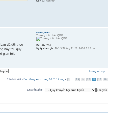
Đến từ:
Rốn trời
canaryxao
Trưởng thôn bản QBO
bạn đã dõi theo
Bài viết:
786
Ngày tham gia:
Thứ 3 Tháng 11 28, 2006 3:12 pm
ng nay thủ quỹ
i gian tới.
Trang kế tiếp
174 bài viết •
Bạn đang xem trang
16
/
18
trang
•
...
1
13
14
15
16
17
18
Chuyển đến: