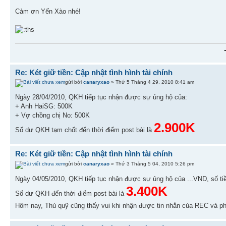
Cảm ơn Yến Xào nhé!
Re: Két giữ tiền: Cập nhật tình hình tài chính
gửi bởi
canaryxao
» Thứ 5 Tháng 4 29, 2010 8:41 am
Ngày 28/04/2010, QKH tiếp tục nhận được sự ủng hộ của:
+ Anh HaiSG: 500K
+ Vợ chồng chị No: 500K
2.900K
Số dư QKH tạm chốt đến thời điểm post bài là
Re: Két giữ tiền: Cập nhật tình hình tài chính
gửi bởi
canaryxao
» Thứ 3 Tháng 5 04, 2010 5:26 pm
Ngày 04/05/2010, QKH tiếp tục nhận được sự ủng hộ của ...VND, số ti
3.400K
Số dư QKH đến thời điểm post bài là
Hôm nay, Thủ quỹ cũng thấy vui khi nhận được tin nhắn của REC và 