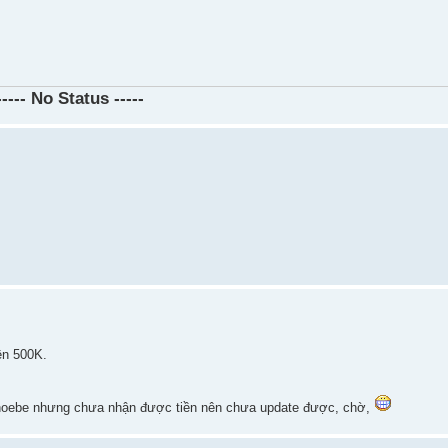
----- No Status -----
ền 500K.
phoebe nhưng chưa nhận được tiền nên chưa update được, chờ,