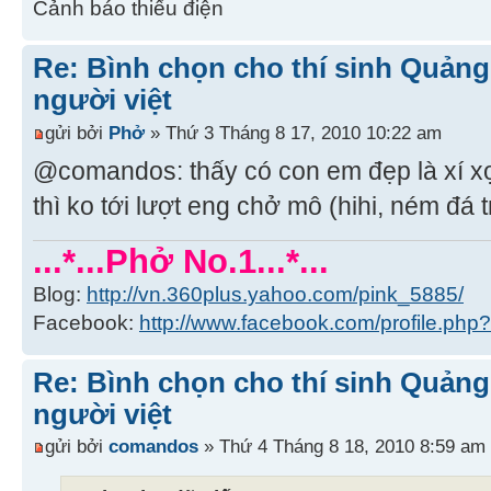
Cảnh báo thiếu điện
Re: Bình chọn cho thí sinh Quảng
người việt
gửi bởi
Phở
» Thứ 3 Tháng 8 17, 2010 10:22 am
@comandos: thấy có con em đẹp là xí xọ
thì ko tới lượt eng chở mô (hihi, ném đá 
...*...Phở No.1...*...
Blog:
http://vn.360plus.yahoo.com/pink_5885/
Facebook:
http://www.facebook.com/profile.p
Re: Bình chọn cho thí sinh Quảng
người việt
gửi bởi
comandos
» Thứ 4 Tháng 8 18, 2010 8:59 am