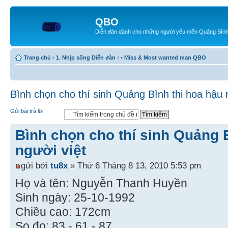
QBO
Diễn đàn dành cho những người yêu mến Quảng Bìn
Trang chủ
‹
1. Nhịp sống Diễn đàn
‹
• Miss & Most wanted man QBO
Bình chọn cho thí sinh Quảng Bình thi hoa hậu 
Gửi bài trả lời
Bình chọn cho thí sinh Quảng 
người việt
gửi bởi
tu8x
» Thứ 6 Tháng 8 13, 2010 5:53 pm
Họ và tên: Nguyễn Thanh Huyền
Sinh ngày: 25-10-1992
Chiều cao: 172cm
So đo: 83 - 61 - 87