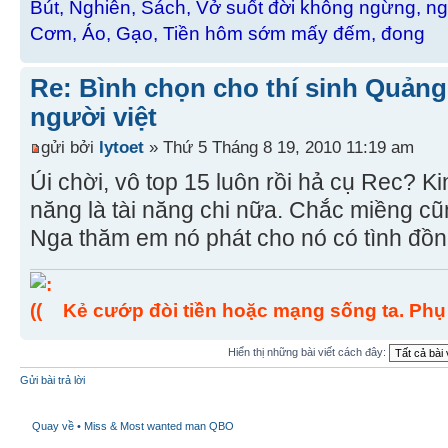
Bút, Nghiên, Sách, Vở suốt đời không ngừng, ng
Cơm, Áo, Gạo, Tiền hôm sớm mấy đếm, đong
Re: Bình chọn cho thí sinh Quảng
người việt
gửi bởi
lytoet
» Thứ 5 Tháng 8 19, 2010 11:19 am
Úi chời, vô top 15 luôn rồi hả cụ Rec? Kin
năng là tài năng chi nữa. Chắc miềng c
Nga thăm em nó phát cho nó có tình đồ
Kẻ cướp đòi tiền hoặc mạng sống ta. Phụ
Hiển thị những bài viết cách đây:
Gửi bài trả lời
Quay về • Miss & Most wanted man QBO