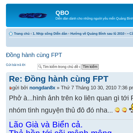
QBO
Diễn đàn dành cho những người yêu mến Quảng Bìn
Trang chủ
‹
1. Nhịp sống Diễn đàn
‹
Hướng về Quảng Bình sau lũ 2010
‹
• C
Đồng hành cùng FPT
Gửi bài trả lời
Re: Đồng hành cùng FPT
gửi bởi
nongdan8x
» Thứ 7 Tháng 10 30, 2010 7:36 
Phở à...hình ảnh trên ko liên quan gì tới
nhóm tình nguyện thủ đô đó nha...
Lão Già và Biển cả.