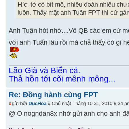
Híc, tớ có bít mô, nhiều đoàn nhiều chư
luôn. Thấy mặt anh Tuấn FPT thì cứ gán
Anh Tuấn hót nhờ....Vô QB các em cứ m
với anh Tuấn lâu rồi mà chả thấy có gì hế
Lão Già và Biển cả.
Thả hồn tới cõi mênh mông...
Re: Đồng hành cùng FPT
gửi bởi
DucHoa
» Chủ nhật Tháng 10 31, 2010 9:34 a
@ O nogndan8x nhớ gửi anh cho anh đấ