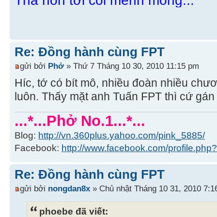
Thả hồn tới cõi mênh mông...
Re: Đồng hành cùng FPT
gửi bởi
Phở
» Thứ 7 Tháng 10 30, 2010 11:15 pm
Híc, tớ có bít mô, nhiều đoàn nhiều chươ
luôn. Thấy mặt anh Tuấn FPT thì cứ gán 
...*...Phở No.1...*...
Blog:
http://vn.360plus.yahoo.com/pink_5885/
Facebook:
http://www.facebook.com/profile.p
Re: Đồng hành cùng FPT
gửi bởi
nongdan8x
» Chủ nhật Tháng 10 31, 2010 7:1
phoebe đã viết: