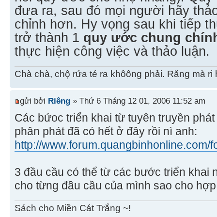
đưa ra, sau đó mọi người hãy thảo
chỉnh hơn. Hy vọng sau khi tiếp t
trở thành 1
quy ước chung chín
thực hiện công việc và thảo luận.
Chà chà, chộ rứa té ra khôông phải. Răng mà ri 
gửi bởi
Riêng
» Thứ 6 Tháng 12 01, 2006 11:52 am
Các bứoc triển khai từ tuyên truyền phá
phân phát đã có hết ở đây rồi nì anh:
http://www.forum.quangbinhonline.com/fo
3 đầu cầu có thể từ các bước triển khai 
cho từng đầu cầu của mình sao cho hợp 
Sách cho Miền Cát Trắng ~!