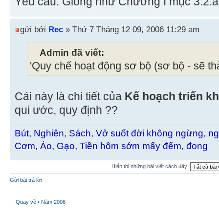
Yêu cầu: Giống như Chương I mục 3.2.a
gửi bởi
Rec
» Thứ 7 Tháng 12 09, 2006 11:29 am
Admin đã viết:
'Quy chế hoạt động sơ bộ (sơ bộ - sẽ th
Cái này là chi tiết của
Kế hoạch triển 
qui ước, quy định ??
Bút, Nghiên, Sách, Vở suốt đời không ngừng, ng
Cơm, Áo, Gạo, Tiền hôm sớm mấy đếm, đong
Hiển thị những bài viết cách đây:
Gửi bài trả lời
Quay về • Năm 2006