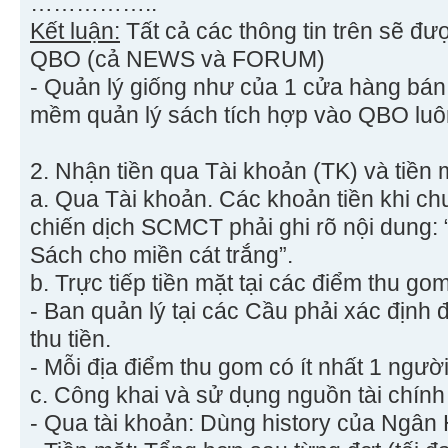
……………..
Kết luận:
Tất cả các thông tin trên sẽ đư
QBO (cả NEWS và FORUM)
- Quản l‎ý giống như của 1 cửa hàng bá
mềm quản l‎ý sách tích hợp vào QBO luô
2. Nhận tiền qua Tài khoản (TK) và tiền 
a. Qua Tài khoản. Các khoản tiền khi ch
chiến dịch SCMCT phải ghi rõ nội dung: 
Sách cho miền cát trắng”.
b. Trực tiếp tiền mặt tại các điểm thu gom
- Ban quản lý tại các Cầu phải xác địn
thu tiền.
- Mỗi địa điểm thu gom có ít nhất 1 người 
c. Công khai và sử dụng nguồn tài chính
- Qua tài khoản: Dùng history của Ngân