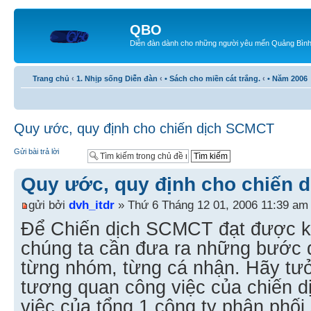
QBO
Diễn đàn dành cho những người yêu mến Quảng Bìn
Trang chủ
‹
1. Nhịp sống Diễn đàn
‹
• Sách cho miền cát trắng.
‹
• Năm 2006
Quy ước, quy định cho chiến dịch SCMCT
Gửi bài trả lời
Quy ước, quy định cho chiến 
gửi bởi
dvh_itdr
» Thứ 6 Tháng 12 01, 2006 11:39 am
Để Chiến dịch SCMCT đạt được k
chúng ta cần đưa ra những bước 
từng nhóm, từng cá nhận. Hãy tư
tương quan công việc của chiến 
việc của tổng 1 công ty phân phối