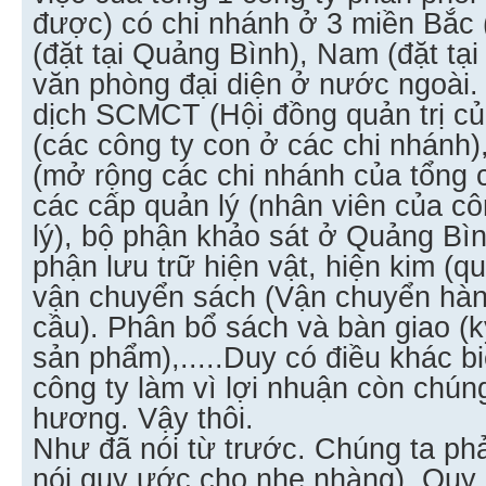
được) có chi nhánh ở 3 miền Bắc (
(đặt tại Quảng Bình), Nam (đặt tạ
văn phòng đại diện ở nước ngoài.
dịch SCMCT (Hội đồng quản trị củ
(các công ty con ở các chi nhánh)
(mở rộng các chi nhánh của tổng 
các cấp quản lý (nhân viên của cô
lý), bộ phận khảo sát ở Quảng Bìn
phận lưu trữ hiện vật, hiện kim (qu
vận chuyển sách (Vận chuyển hàn
cầu). Phân bổ sách và bàn giao (
sản phẩm),.....Duy có điều khác b
công ty làm vì lợi nhuận còn chúng
hương. Vậy thôi.
Như đã nói từ trước. Chúng ta ph
nói quy ước cho nhẹ nhàng). Qu