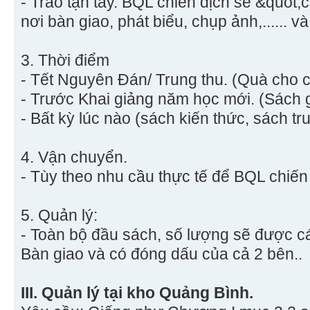
- Trao tận tay. BQL chiến dịch sẽ &quot;
nơi bàn giao, phát biểu, chụp ảnh,...... 
3. Thời điểm
- Tết Nguyên Đán/ Trung thu. (Quà cho c
- Trước Khai giảng năm học mới. (Sách g
- Bất kỳ lúc nào (sách kiến thức, sách truy
4. Vận chuyển.
- Tùy theo nhu cầu thực tế để BQL chiến
5. Quản lý:
- Toàn bộ đầu sách, số lượng sẽ được c
Bàn giao và có đóng dấu của cả 2 bên..
III. Quản lý tại kho Quảng Bình.