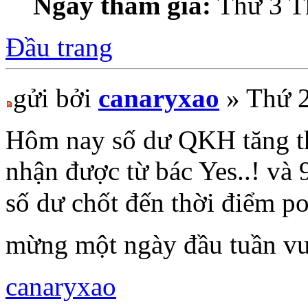
Ngày tham gia:
Thứ 3 T
Đầu trang
gửi bởi
canaryxao
» Thứ 2
Hôm nay số dư QKH tăng t
nhận được từ bác Yes..! và
số dư chốt đến thời điểm po
mừng một ngày đầu tuần vu
canaryxao