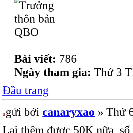
Bài viết:
786
Ngày tham gia:
Thứ 3 T
Đầu trang
gửi bởi
canaryxao
» Thứ 6
Lại thêm được 50K nữa, số 