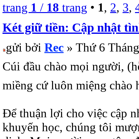
trang
1
/
18
trang
•
1
,
2
,
3
,
Két giữ tiền: Cập nhật tìn
gửi bởi
Rec
» Thứ 6 Tháng
Cúi đầu chào mọi người, (
miềng cứ luôn miệng chào h
Để thuận lợi cho việc cập n
khuyến học, chúng tôi mượ