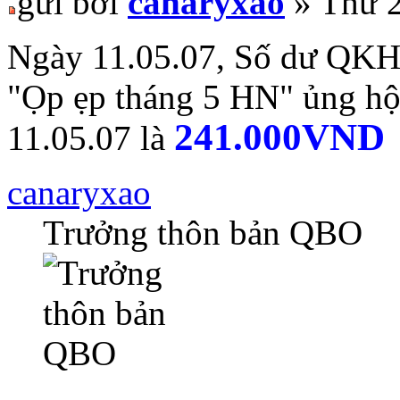
gửi bởi
canaryxao
» Thứ 2
Ngày 11.05.07, Số dư QKH
"Ọp ẹp tháng 5 HN" ủng hộ,
241.000VND
11.05.07 là
canaryxao
Trưởng thôn bản QBO