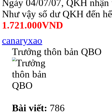
Ngày 04/07/07, QKH nhận 
Như vậy số dư QKH đến hết
1.721.000VND
canaryxao
Trưởng thôn bản QBO
Bài viết:
786