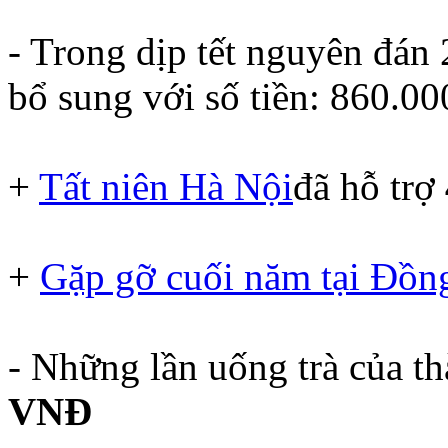
- Trong dịp tết nguyên đán
bổ sung với số tiền: 860.0
+
Tất niên Hà Nội
đã hỗ trợ
+
Gặp gỡ cuối năm tại Đồn
- Những lần uống trà của t
VNĐ