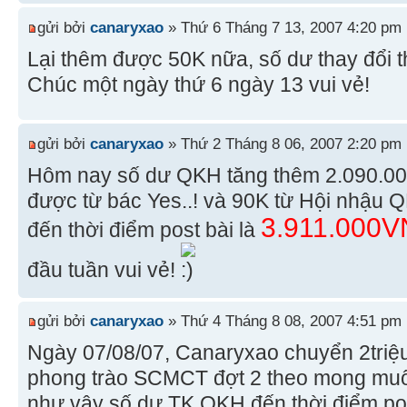
gửi bởi
canaryxao
» Thứ 6 Tháng 7 13, 2007 4:20 pm
Lại thêm được 50K nữa, số dư thay đổi 
Chúc một ngày thứ 6 ngày 13 vui vẻ!
gửi bởi
canaryxao
» Thứ 2 Tháng 8 06, 2007 2:20 pm
Hôm nay số dư QKH tăng thêm 2.090.00
được từ bác Yes..! và 90K từ Hội nhậu Q
3.911.000
đến thời điểm post bài là
đầu tuần vui vẻ!
gửi bởi
canaryxao
» Thứ 4 Tháng 8 08, 2007 4:51 pm
Ngày 07/08/07, Canaryxao chuyển 2triệ
phong trào SCMCT đợt 2 theo mong muốn
như vậy số dư TK QKH đến thời điểm pos