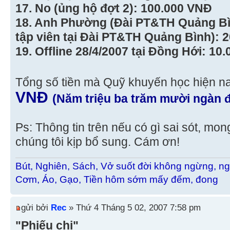
17. No (ủng hộ đợt 2): 100.000 VNĐ
18. Anh Phường (Đài PT&TH Quảng Bì
tập viên tại Đài PT&TH Quảng Bình): 
19. Offline 28/4/2007 tại Đồng Hới: 10
Tổng số tiền mà Quỹ khuyến học hiện na
VNĐ
(Năm triệu ba trăm mười ngàn 
Ps: Thông tin trên nếu có gì sai sót, mo
chúng tôi kịp bổ sung. Cám ơn!
Bút, Nghiên, Sách, Vở suốt đời không ngừng, ng
Cơm, Áo, Gạo, Tiền hôm sớm mấy đếm, đong
gửi bởi
Rec
» Thứ 4 Tháng 5 02, 2007 7:58 pm
"Phiếu chi"