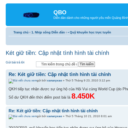
QBO
Diễn đàn dành cho những người yêu mến Quảng Bìn
Trang chủ
‹
1. Nhịp sống Diễn đàn
‹
• Quỹ khuyến học trực tuyến
Két giữ tiền: Cập nhật tình hình tài chính
Gửi bài trả lời
Re: Két giữ tiền: Cập nhật tình hình tài chính
gửi bởi
canaryxao
» Thứ 5 Tháng 9 23, 2010 3:12 pm
QKH tiếp tục nhận được sự ủng hộ của Hội Vui cùng World Cup (do Ph
8.450K
Số dư QKH đến thời điểm post bài là
Re: Két giữ tiền: Cập nhật tình hình tài chính
gửi bởi
canaryxao
» Thứ 5 Tháng 10 21, 2010 8:01 am
20/10/2010, quỹ khuyến học tiếp tục nhận được sự ủng hộ của Hoasua