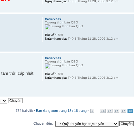
Ngày tham gia:
Thứ 3 Tháng 11 28, 2006 3:12 pm
canaryxao
Trưởng thôn bản QBO
Bài viết:
786
Ngày tham gia:
Thứ 3 Tháng 11 28, 2006 3:12 pm
canaryxao
Trưởng thôn bản QBO
tạm thời cập nhật
Bài viết:
786
Ngày tham gia:
Thứ 3 Tháng 11 28, 2006 3:12 pm
174 bài viết •
Bạn đang xem trang
18
/
18
trang
•
...
1
14
15
16
17
18
Chuyển đến: