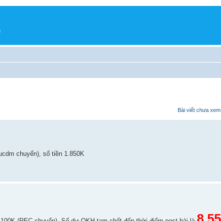
h
Bài viết chưa xem
ucdm chuyển), số tiền 1.850K
8.5
 100K (REC chuyển). Số dư QKH tạm chốt đến thời điểm post bài là