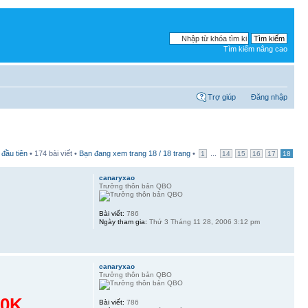
Tìm kiếm nâng cao
Trợ giúp
Đăng nhập
 đầu tiên
• 174 bài viết •
Bạn đang xem trang
18
/
18
trang
•
...
1
14
15
16
17
18
canaryxao
Trưởng thôn bản QBO
Bài viết:
786
Ngày tham gia:
Thứ 3 Tháng 11 28, 2006 3:12 pm
canaryxao
Trưởng thôn bản QBO
50K
Bài viết:
786