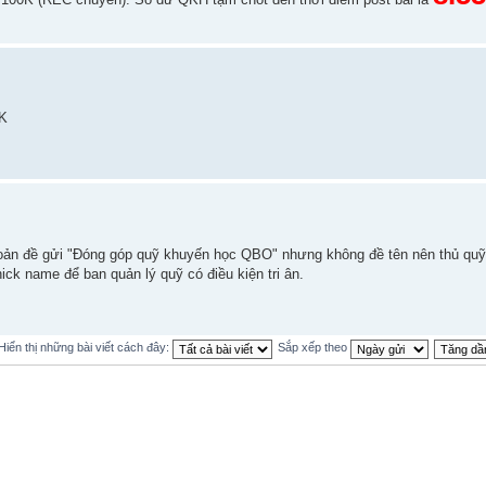
0K
ản đề gửi "Đóng góp quỹ khuyến học QBO" nhưng không đề tên nên thủ quỹ 
nick name để ban quản lý quỹ có điều kiện tri ân.
Hiển thị những bài viết cách đây:
Sắp xếp theo