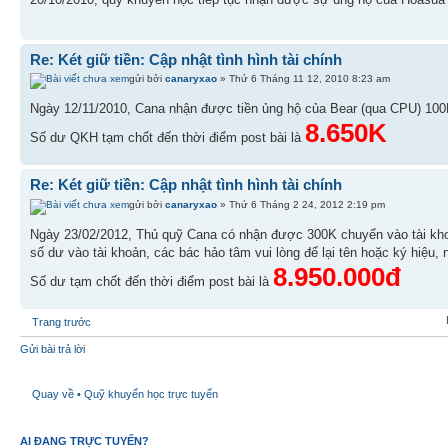
Re: Két giữ tiền: Cập nhật tình hình tài chính
gửi bởi
canaryxao
» Thứ 6 Tháng 11 12, 2010 8:23 am
Ngày 12/11/2010, Cana nhận được tiền ủng hộ của Bear (qua CPU) 10
8.650K
Số dư QKH tạm chốt đến thời điểm post bài là
Re: Két giữ tiền: Cập nhật tình hình tài chính
gửi bởi
canaryxao
» Thứ 6 Tháng 2 24, 2012 2:19 pm
Ngày 23/02/2012, Thủ quỹ Cana có nhận được 300K chuyển vào tài kho
số dư vào tài khoản, các bác hảo tâm vui lòng để lại tên hoặc ký hiệu, 
8.950.000đ
Số dư tạm chốt đến thời điểm post bài là
Trang trước
Gửi bài trả lời
Quay về • Quỹ khuyến học trực tuyến
AI ĐANG TRỰC TUYẾN?