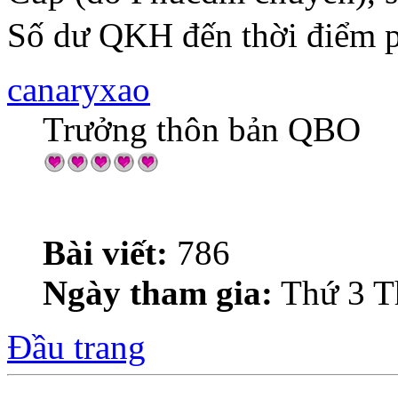
Số dư QKH đến thời điểm p
canaryxao
Trưởng thôn bản QBO
Bài viết:
786
Ngày tham gia:
Thứ 3 T
Đầu trang