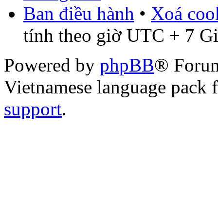
Ban điều hành
•
Xoá cook
tính theo giờ UTC + 7 G
Powered by
phpBB
® Foru
Vietnamese language pack 
support
.