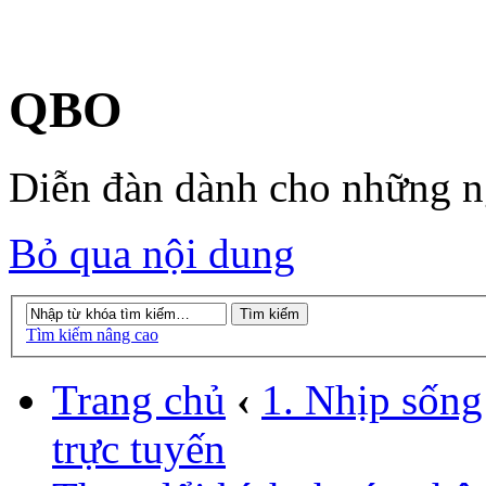
QBO
Diễn đàn dành cho những 
Bỏ qua nội dung
Tìm kiếm nâng cao
Trang chủ
‹
1. Nhịp sống
trực tuyến